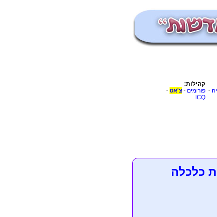
קהילות:
יה
-
פורומים
-
צ'אט
-
ICQ
ת כלכלה