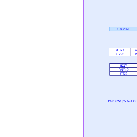
1-8-2026
א
רעננה
ע
אילת
לבנון
קוריאה
קנדה