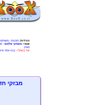
הורדות:
תוכנות
-
משחקים
פנאי:
משחקי פלאש
-
סר
מגזין
.
עוד באתר!
-
בנה אתר איש
מבזקי חד