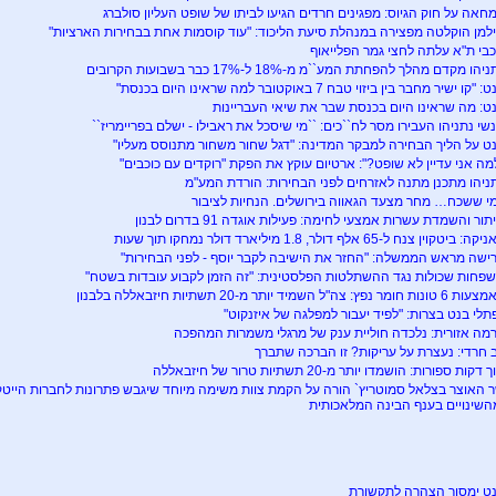
חאה על חוק הגיוס: מפגינים חרדים הגיעו לביתו של שופט העליון סולברג
למן הוקלטה מפצירה במנהלת סיעת הליכוד: "עוד קוסמות אחת בבחירות הארציות"
בי ת"א עלתה לחצי גמר הפלייאוף
יהו מקדם מהלך להפחתת המע``מ מ-18% ל-17% כבר בשבועות הקרובים
 "קו ישיר מחבר בין ביזוי טבח 7 באוקטובר למה שראינו היום בכנסת"
ט: מה שראינו היום בכנסת שבר את שיאי העבריינות
שי נתניהו העבירו מסר לח``כים: ``מי שיסכל את ראבילו - ישלם בפריימריז``
ט על הליך הבחירה למבקר המדינה: "דגל שחור משחור מתנוסס מעליו"
מה אני עדיין לא שופט?": ארטיום עוקץ את הפקת "רוקדים עם כוכבים"
ניהו מתכנן מתנה לאזרחים לפני הבחירות: הורדת המע"מ
י ששכח… מחר מצעד הגאווה בירושלים. הנחיות לציבור
תור והשמדת עשרות אמצעי לחימה: פעילות אוגדה 91 בדרום לבנון
ה: ביטקוין צנח ל-65 אלף דולר, 1.8 מיליארד דולר נמחקו תוך שעות
ישה מראש הממשלה: "החזר את הישיבה לקבר יוסף - לפני הבחירות"
פחות שכולות נגד ההשתלטות הפלסטינית: "זה הזמן לקבוע עובדות בשטח"
ונות חומר נפץ: צה"ל השמיד יותר מ-20 תשתיות חיזבאללה בלבנון
תלי בנט בצרות: "לפיד יעבור למפלגה של איזנקוט"
מה אזורית: נלכדה חוליית ענק של מרגלי משמרות המהפכה
 חרדי: נעצרת על עריקות? זו הברכה שתברך
 דקות ספורות: הושמדו יותר מ-20 תשתיות טרור של חיזבאללה
 האוצר בצלאל סמוטריץ` הורה על הקמת צוות משימה מיוחד שיגבש פתרונות לחברות הייט
השינויים בענף הבינה המלאכותית
ט ימסור הצהרה לתקשורת