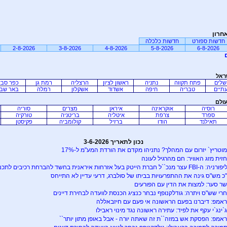
חרון
חדשות ספורט
חדשות כלכלה
2-8-2026
3-8-2026
4-8-2026
5-8-2026
6-8-2026
ראל
שלים
פתח תקווה
נתניה
ראשון לציון
הרצליה
רמת גן
כפר סב
תיים
טבריה
חיפה
אשדוד
אשקלון
רמלה
באר שב
עולם
רוסיה
אוקראינה
איראן
מצרים
סוריה
ספרד
צרפת
איטליה
בריטניה
טורקיה
תאילנד
הודו
ברזיל
קולומביה
פקיסטן
נכון לתאריך 3-6-2026
וטריץ` יזרום עם המהלך? נתניהו מקדם את הורדת המע"מ ל-17%
זית מזג האוויר: חם מהרגיל לעונה
-FBI עצר מנכ``ל חברת הייטק בעל אזרחות איראנית בחשד להברחת רכיבים לתכנית הגרעין האיראנית
כ מש"ס גינה את ההתפרעויות בביתו של סולברג, דרעי עדיין לא התייחס
ר סער: למצות את הדין עם הפורעים
רי שש"ס ויתרה: גודלקנופף נבחר כנציג הכנסת לוועדה לבחירת דיינים
אמפ: דיברנו בפעם הראשונה אי פעם עם חיזבאללה
`ינג`י עקף את לפיד: עתירה ראשונה נגד מינוי ראבילו
אמפ: הפסקת אש במזה``ת זה שאתה יורה - אבל באופן מתון יותר``