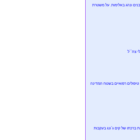
בנים ונהג באלימות. על משטרת
י צה``ל
 טיפולים רפואיים בשטח המדינה
 ברכתו של קים ג`ונג בעקבות