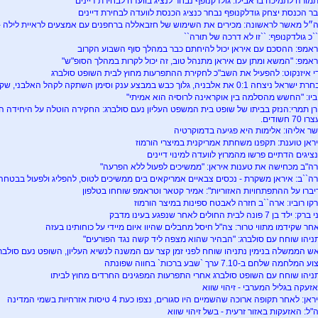
מורה לתמיכה בראבילו: גולדקנופף נבחר לנציג בוועדה לבחירת דיינים
ר הכנסת יצחק גודלקנופף נבחר כנציג הכנסת לוועדה לבחירת דיינים
״ל מאשר לראשונה: מכירים את השימוש של חזבאללה ברחפנים עם אמצעים לראיית לילה - 
`כ גולדקנופף: ``זו לא דרכה של תורה``
אמפ: ההסכם עם איראן יכול להיחתם כבר במהלך סוף השבוע הקרוב
אמפ: "המשא ומתן עם איראן מתנהל טוב, זה יכול לקרות במהלך הסופ"ש"
י איזנקוט: להפעיל את השב"כ לחקירת ההתפרעות מחוץ לבית השופט סולברג
ראל ניצחה 0:1 את אלבניה, גלוך כבש במבצע ענק וסימן השתקה לקהל האלבני, שקרא בוז בהמנון. קטטה התפתחה
ביו: "החשש מהסלמה בין אוקראינה לרוסיה הוא אמיתי"
רן תמרי:הנזק בביתו של שופט בית המשפט העליון נעם סולברג: החקירה הוטלה על היחידה ה
 70 חשודים.
ר אליהו: אלימות היא פגיעה בדמוקרטיה
ראן טוענת: תקפנו משחתת אמריקנית במיצרי הורמוז
ציגים הדתיים פרשו מהמרוץ לוועדה למינוי דיינים
ה"ב מכחישה את טענות איראן: "ממשיכים לפעול ללא הפרעה"
ה``ב: איראן משקרת - נכסים צבאיים אמריקאים בים ממשיכים לטוס, להפליג ולפעול בבטחה
יברו על ההתפתחויות האזוריות": אמיר קטאר וטראמפ שוחחו בטלפון
קו רוביו: ארה``ב חזרה לאבטח ספינות במיצר הורמוז
ק: ילד בן 7 פונה לבית החולים לאחר שנפגע בעינו מדבק
חר שקידמו מתווי טרור: צה"ל חיסל מחבלים שהיוו איום מיידי על כוחותינו בעזה
ניהו שוחח עם סולברג: "הבהיר שהוא מצפה ליד קשה נגד הפורעים"
ש הממשלה בנימין נתניהו שוחח לפני זמן קצר עם המשנה לנשיא העליון, השופט נעם סולבר
 המלחמה שלחם ב-7.10 ערך `שבע ברכות` בחווה שפונתה
ניהו שוחח עם השופט סולברג אחרי התפרעות המפגינים החרדים מחוץ לביתו
זעקה בגליל המערבי - זיהוי שווא
אן: לאחר תקופה ארוכה שהשמיים היו סגורים, נצפו כעת 4 טיסות אזרחיות בשמי המדינה
"ל: האזעקות באזור זרעית - בשל זיהוי שווא