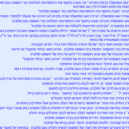
אש הממשלה בנימין נתניהו:* אני מגנה בתוקף את ההתפרעות האלימה נגד השופט נעם סולבר
צות את מלוא חומרת הדין עם הפורעים
ניהו: "מגנה בתוקף את ההתפרעות האלימה נגד השופט סולברג"
כת ראש הממשלה: רעיית ראש הממשלה שרה נתניהו לא ראיינה אף מועמד לתפקיד המזכיר
ש הממשלה נתניהו: מגנה בתוקף את ההתפרעות האלימה נגד השופט נעם סולברג
רם במשטרה: "מקיימים התייעצות להעלות את דרגת האיום על סולברג"
טים חדשים על סערת תא``ל ישראל שומר: חיילת בלשכה תפסה וחשפה מערכת יחסים בניגוד ל
מטכ״ל, אייל זמיר, פנה הערב לרה״מ וליו״ר ועדת החוץ ובטחון במכתב חריף ביותר נגד ח״כ צ
סטה משמעותית של כוחות
ווח: חמאס חוקר כיצד ישראל איתרה וחיסלה את בכירי הזרוע הצבאית
ברות בתי המשפט: תקיפת בית השופט סולברג - אירוע חמור ובלתי מתקבל על הדעת
תת הכוננות של גוש עציון הוקפצה כדי להגן על ביתו של השופט סולברג
שות השופטת על ההתפרעות בביתו של סולברג: "אירוע חמור ובלתי מתקבל"
יל את גוש הימין? זהות מתקרבת לאחוז החסימה
צוניים התפרעו בבית שופט העליון נעם סולברג, שברו חלונות, עציצים ומנורות • צפו
מות אדם נמצאו בשכונת דור צעיר בכפר עזה
אמפ לכאן חדשות לאחר השיחה הסוערת עם נתניהו: ``אנחנו ונתניהו מסכימים על עניין לבנון
רת הפטור ממע``מ: דרישה לכנס בדחיפות את ועדת הכספים
ק נגרם גם לרכב של סולברג, צוותים גדולים בדרכם למקום
רפא``ל ``: ``הפתרון לאיום הרחפנים כבר מיושם``, אחוזי דיוק ככיפת ברזל
"צ מחייב את המדינה לתת לצלב האדום לבקר מחבלים
"ץ החליט פה אחד: יש לאפשר ביקורים של הצלב האדום אצל אסירים ביטחוניים
פה בפרשת קטארגייט: יונתן אוריך נכנס לקריה למעלה מ-150 פעמים בזמן שעבד עבור הקטארים
``ץ מחייב את המדינה לאפשר לצלב האדום לבקר מחבלים בבתי הכלא
רת הגיוס מתפוצצת: חרדים מתפרעים בבית השופט סולברג
ניות שבורות, חלונות מנותצים: תיעוד הנזק בביתו של סולברג
דים קיצוניים השחיתו את חצרו של המשנה לנשיא העליון נעם סולברג - במחאה על מעצר ער