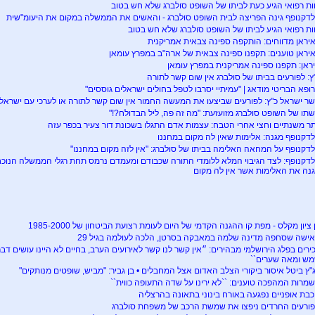
ות רפואי הגיע כעת לביתו של השופט סולברג שלא חש בטוב
לדקנופף גינה הפריצה לבית השופט סולברג - והאשים את הממשלה במקום את היעומ"שית
ות רפואי הגיע לביתו של השופט סולברג שלא חש בטוב
יראן מדווחים: הותקפה ספינה צבאית אמריקנית
יראן טוענים: תקפנו ספינה צבאית של ארה"ב במפרץ עומאן
יראן: תקפנו ספינה אמריקנית במפרץ עומאן
ץ: לפורעים בביתו של סולברג אין שום קשר לתורה
ופא הבריטי מודאג | "עמיתיי יסרבו לטפל בחולים ישראלים גוססים"
ר ישראל כ"ץ: לפורעים שביצעו את המעשה החמור אין שום קשר לתורה או לערכי עם ישראל
תו של השופט סולברג מזועזעת: "מה זה פה, ליל הבדולח?!"
תר משנתיים וחצי אחרי הטבח: עצמות אדם התגלו בשכונת דור צעיר בכפר עזה
לדקנופף מגנה: אלימות שאין לה מקום במחננו
לדקנופף על המחאה האלימה בביתו של סולברג: "אין לזה מקום במחננו"
לדקנופף: לצד הגיבוי המלא ללומדי התורה שכבודם ומעמדם נרמס תחת רגלי הממשלה הנוכח
נה את האלימות אשר אין לה מקום
 ציון מקלס - מפת קו ההגנה הקדמי של היום לעומת רצועת הביטחון של 1985-2000
ישה שסחפה מדינה שלמה במאבקה בסרטן, הלכה לעולמה בגיל 29
ירים בפלג הירושלמי מבהירים: ״אין קשר לנו קשר לאירועים הערב, בחיים לא היינו עושים דבר 
ש ומאה שערים``
"ץ ביטל איסור ביקורי הצלב האדום אצל המחבלים • בן גביר: "מביש, שופטים מנותקים"
מרות המהפכה טוענים: ``לא ירינו על שדה התעופה כווית``
כבת אופניים נפגעה באורח בינוני בתאונה בהרצליה
ורעים החרדים ניפצו את שמשת הרכב של משפחת סולברג