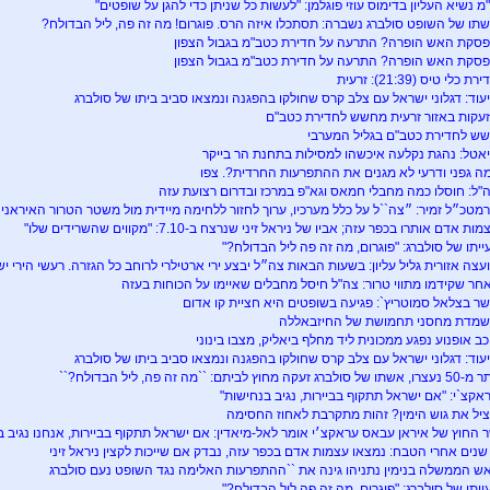
מ נשיא העליון בדימוס עוזי פוגלמן: "לעשות כל שניתן כדי להגן על שופטים"
תו של השופט סולברג נשברה: תסתכלו איזה הרס. פוגרום! מה זה פה, ליל הבדולח?
סקת האש הופרה? התרעה על חדירת כטב"מ בגבול הצפון
סקת האש הופרה? התרעה על חדירת כטב"מ בגבול הצפון
רת כלי טיס (21:39): זרעית
עוד: דגלוני ישראל עם צלב קרס שחולקו בהפגנה ונמצאו סביב ביתו של סולברג
עקות באזור זרעית מחשש לחדירת כטב"ם
ש לחדירת כטב"ם בגליל המערבי
אטל: נהגת נקלעה איכשהו למסילות בתחנת הר בייקר
ה גפני ודרעי לא מגנים את ההתפרעות החרדית?. צפו
"ל: חוסלו כמה מחבלי חמאס וגא"פ במרכז ובדרום רצועת עזה
מטכ״ל זמיר: ״צה``ל על כלל מערכיו, ערוך לחזור ללחימה מיידית מול משטר הטרור האיראני
ות אדם אותרו בכפר עזה; אביו של ניראל זיני שנרצח ב-7.10: "מקווים שהשרידים שלו"
ייתו של סולברג: "פוגרום, מה זה פה ליל הבדולח?"
עצה אזורית גליל עליון: בשעות הבאות צה״ל יבצע ירי ארטילרי לרוחב כל הגזרה. רעשי הירי 
חר שקידמו מתווי טרור: צה"ל חיסל מחבלים שאיימו על הכוחות בעזה
ר בצלאל סמוטריץ`: פגיעה בשופטים היא חציית קו אדום
מדת מחסני תחמושת של החיזבאללה
כב אופנוע נפגע ממכונית ליד מחלף ביאליק, מצבו בינוני
עוד: דגלוני ישראל עם צלב קרס שחולקו בהפגנה ונמצאו סביב ביתו של סולברג
אשתו של סולברג זעקה מחוץ לביתם: ``מה זה פה, ליל הבדולח?``
אקצ`י: "אם ישראל תתקוף בביירות, נגיב בנחישות"
יל את גוש הימין? זהות מתקרבת לאחוז החסימה
 החוץ של איראן עבאס עראקצ׳י אומר לאל-מיאדין: אם ישראל תתקוף בביירות, אנחנו נגיב ב
ש הממשלה בנימין נתניהו גינה את ``ההתפרעות האלימה נגד השופט נעם סולברג
ייתו של סולברג: "פוגרום, מה זה פה ליל הבדולח?"