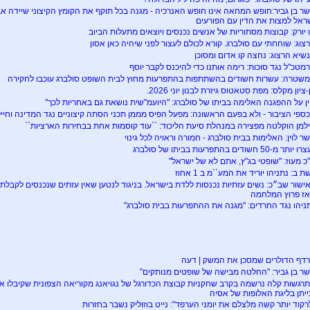
ר בן גביר:חופש המחאה אינו חופש האנרכיה - מגנה בכל תוקף את הקומץ הקיצוני שיידה א
ראל למצות את הדין עם הפורעים
ו יורק: קבוצות מסתוריות של אנשים נכנסים ויוצאים מתעלות הביוב
צוג: שוחחתי עם סולברג. קורא לכולם לעצור לפני שיהיה כאן אסון
שיא הרצוג: נחצה קו אדום ומסוכן
מטכ"ל נגד סוכות: רימה אותנו כדי להיכנס לקבר יוסף
שטרה: עשרות חשודים בהשתתפות בהתפרעות מחוץ לבית השופט סולברג עוכבו לחקירה
-ציון מקלס: מפת סטאטוס גיזרת לבנון יוני 2026.
ין על ההפגנה האלימה בביתו של סולברג: "היועמ"שית נושאת גם באחריות לכך"
ספי הציבור - ולא בפעם הראשונה: מפעל הפיס מממן תכני הסתה קיצוניים נגד המדינה וחייל
למן הוקלטה מפצירה במנהלת סיעת הליכוד: ``עוד קוסמות אחת בבחירות הארציות``
ר לוין: האלימות בבית סולברג - חמורה וראויה לכל גינוי
יותר מ-50 חשודים בהתפרעות בביתו של סולברג
כ מעוז: "שופטי בג"ץ, אתם לא של ישראל"
ת ב: נתניהו יוריד את המע``מ ב 1 אחוז
ישור שב״כ: נשים עזתיות נכנסות ללדת בישראל. בניגוד לנטען שאין עזתים שנכנסים לקבלת
ז פרוץ המלחמה
ניהו נגד החרדים: "מגנה את ההתפרעות בבית סולברג"
דף הדולרים שמסכן את המשק | דעה
ר בן גביר: "החלטה מבישה של שופטים מנותקים"
רגשות קלה נרשמה בקרב שחקניות קבוצת הכדורגל של נגויאנג מקוריאה הצפונית שקיבלו את
ייתן בליגת האלופות של אסיה
רקוד יותר קשה מלצלם את יומני הערפד": נייט בוזוליק נשבר בחזרות