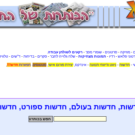
-
מוזיקה
-
סרטונים
-
שומרי מסך
-
רקעים לשולחן עבודה
.
טוני פלאש
-
רדיו
-
תמונות מצחיקות
-
שלח גלוייה לחבר
-
סקרים
-
בדיחות
-
ד"שים
-
טלוויז
י
-
חדשות
-
ניווט ודיווחי תנועה
-
אינדקס
,
יצירת פורום אישי
,
סטטוסים
.
תפזורות
חדש!!!
,
שות, חדשות בעולם, חדשות ספורט, חדשו