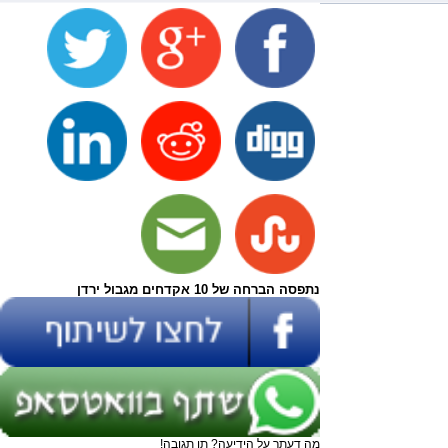
נתפסה הברחה של 10 אקדחים מגבול ירדן
מה דעתך על הידיעה? תן תגובה!