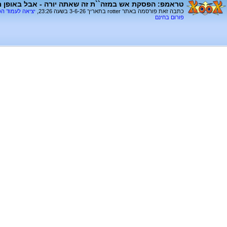
טראמפ: הפסקת אש במזה``ת זה שאתה יורה - אבל באופן מת
כתבה זאת פורסמה באתר rotter בתאריך 3-6-26 בשעה 23:26,
יציאה לעמוד ה
פורום בחינם