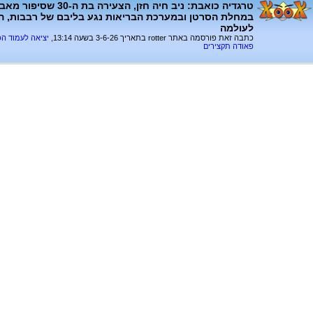
טרגדיה כואבת: ניב חיה חזן, ה
במחלת הסרטן ובמערכת הבריאות נגע בליבם של רבבות, הלכ
לעולמה
כתבה זאת פורסמה באתר rotter בתאריך 3-6-26 בשעה 13:14,
יציאה לעמוד ה
פאודה תקצירים