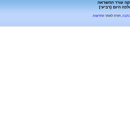
צעירה בת ה-30 שסיפור מאבקה עורר ההשראה
ה היום (רביעי)
כתבה
, חזרה לאתר ה
חדשות
.