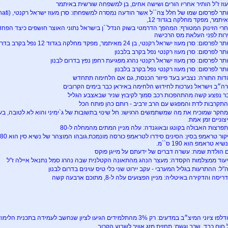
וז ז"ל הותיר אחריו הורים ושישה אחים, בן למשפחה שורשית באיתמר
יתמר, מפקד מחלקה בגדוד 12,
רי הזינוק המטורף: המהפך הדרמטי בשוק הנדל``ן בישראל נתוני האוצר חושפים כיצד הפחד 
רות לפני העלאת מס הרכישה
 לפרסום: סרן מעוז ישראל רקנטי, בן 24 מאיתמר, מפקד מחלקה בגדוד 12 נפל בקרב בדרום לבנון
תר לפרסום: סרן מעוז רקנטי נפל בקרב בלבנון
תר לפרסום: סרן מעוז ישראל רקנטי נהרג מפגיעת רחפן נפץ בדרום לבנון
תר לפרסום: סרן מעוז רקנטי נפל בקרב בלבנון
דות התורה: נצביע בעד פיזור הכנסת, גם אם הלחימה תתחדש
ה״ב וישראל נערכות לחידוש הלחימה באיראן כבר בימים הקרובים
ר נפצע קשה מהתהפכות רכב סמוך לקיבוץ שניר שבאצבע הגליל
תקרבות לדת והמפגש עם הרב זרביב - רותם כהן פותח הכל
חקר שמוכיח את מה שמשתמשים הרגישו: חל שינוי בתשובות של ג`ימיני והוא לא לטובה, בעי
צוניים זמן אמת.
פרצות האבולה בקונגו ובאוגנדה: עלה מניין המתים מהמחלה ל-80
יא טראמפ הוא 190 ס``מ.
ם הולדת שמח: עשרה דברים של ידעתם על מייגן פוקס
עוד ממצלמות הקסדה: מעצר הנהג מהתאונה הקטלנית שבה נהרג סמל נתנאל איילה ז"ל
"ל: ההתרעות בגליל המערבי - עקב יירוט שני כלי טיס עוינים בדרום לבנון
יסה והדקירה באיטליה: מניין הפצועים עלה ל-8, מתוכם ארבעה קשה
ו ציוני המיצ״ב במדעים: רק 3% מהתלמידים הגיעו לציון שנחשב לעמידה בתכנית הלימודים
 חום כבד, שרב וגשם: תחזית מזג אוויר לשבוע הקרוב