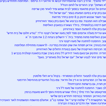
יילי טלגרף`: ארה"ב רוצה שהאמירויות יכבשו אי איראני • ה`טיימס`: המלחמה תתחדש בקרוב
א נשתוק": קרב ההורים על לוחם הנח"ל
ווחים על הבזק פתאומי בסמוך לבית שמש ומיד לאחר מכן שריפה
עם בתן קרא בסיום הופעתו בגמר: "עם ישראל חי!"
ר חשוד שנטש תינוק בן 8 ימים בחדר מדרגות
בילנו הוא המנצח: צפו בביצוע של נועם בתן בגמר האירוויזיון
ום דרמה בבלומפילד, בית"ר נשארה במאבק האליפות
עם בתן עלה להופעת הגמר באירוויזיון
ש עיריית מעלה אדומים ספד לסרן מעוז ישראל רקנטי הי"ד: "נגדע חלום של בית חדש"
בק האליפות פתוח מתמיד: בית``ר ירושלים ניצחה 1:2 את מכבי ת``א
וב: ההזמנה לחתונה של מעוז רקנטי ורני
ווח בטהרן: איראן תפתח את שוק המניות במדינה - לראשונה מתחילת המלחמה
ו: הכניסה האייקונית של נועם בצעדת הדגלים של האירוויזיון
גדיה: התינוק אבינועם מאיר דוידזון ז"ל נהרג בערב שבת בתאונה קטלנית בכביש 1
ר מיקי זוהר לנציג ישראל: "עם ישראל כולו מאחורייך, נועם"
עם בתן עלה למצעד הדגלים המסורתי - בקהל נראו דגלי פלסטין
פו של רב המרצחים עז א-דין אל-חדאד: צפו בכל התיעודים מהחיסול הדרמטי
ן תורה, גם ברשתות החברתיות?
ב נשבר: ההזמנה לחתונה של מעוז ז"ל ורני
ודקאסט של הדר מילר | הילד שגורש מימית והפך לראש מועצת בנימין
ווח באיראן: המסחר בבורסה יתחדש ביום שלישי
ר התקשורת ד״ר שלמה קרעי:* אל: שופטי בג״צ. אתעלם מהשפה המשפטית לאור האנרכי
חרונה ואומר את הדברים בצורה הברורה