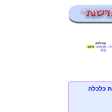
קהילות:
יה
-
פורומים
-
צ'אט
-
ICQ
ת כלכלה