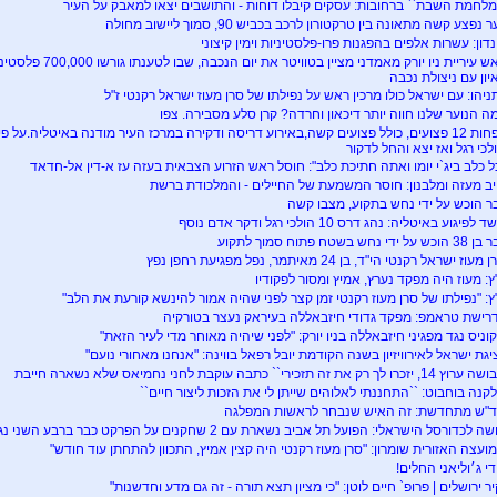
מלחמת השבת`` ברחובות: עסקים קיבלו דוחות - והתושבים יצאו למאבק על העיר
 נפצע קשה מתאונה בין טרקטורון לרכב בכביש 90, סמוך ליישוב מחולה
נדון: עשרות אלפים בהפגנות פרו-פלסטיניות וימין קיצוני
ראש עיריית ניו יורק מאמד
יון עם ניצולת נכבה
ניהו: עם ישראל כולו מרכין ראש על נפילתו של סרן מעוז ישראל רקנטי ז"ל
ה הנוער שלנו חווה יותר דיכאון וחרדה? קרן סלע מסבירה. צפו
לפחות 12 פצועים, כולל פצועים קשה,באירוע דריסה ודקירה במרכז העיר מודנה באיטליה.על 
לכי רגל ואז יצא והחל לדקור
ל כלב ביג`י יומו ואתה חתיכת כלב": חוסל ראש הזרוע הצבאית בעזה עז א-דין אל-חדאד
יב מעזה ומלבנון: חוסר המשמעת של החיילים - והמלכודת ברשת
ר הוכש על ידי נחש בתקוע, מצבו קשה
 לפיגוע באיטליה: נהג דרס 10 הולכי רגל ודקר אדם נוסף
וכש על ידי נחש בשטח פתוח סמוך לתקוע
מעוז ישראל רקנטי הי"ד, בן 24 מאיתמר, נפל מפגיעת רחפן נפץ
ץ: מעוז היה מפקד נערץ, אמיץ ומסור לפקודיו
ץ: "נפילתו של סרן מעוז רקנטי זמן קצר לפני שהיה אמור להינשא קורעת את הלב"
רישת טראמפ: מפקד גדודי חיזבאללה בעיראק נעצר בטורקיה
וניס נגד מפגיני חיזבאללה בניו יורק: "לפני שיהיה מאוחר מדי לעיר הזאת"
יגת ישראל לאירוויזיון בשנה הקודמת יובל רפאל בווינה: "אנחנו מאחורי נועם"
ץ 14, יזכרו לך רק את זה תזכירי`` כתבה עוקבת לחני נחמיאס שלא נשארה חייבת
קנה בוחבוט: ``התחננתי לאלוהים שייתן לי את הזכות ליצור חיים``
"ש מתחדשת: זה האיש שנבחר לראשות המפלגה
ה לכדורסל הישראלי: הפועל תל אביב נשארת עם 2 שחקנים על הפרקט כבר ברבע השני נגד הרצליה
ועצה האזורית שומרון: "סרן מעוז רקנטי היה קצין אמיץ, התכוון להתחתן עוד חודש"
די ג׳וליאני החלים!
יר ירושלים | פרופ` חיים לוטן: "כי מציון תצא תורה - זה גם מדע וחדשנות"