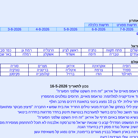
חרון
חדשות ספורט
חדשות כלכלה
3-8-2026
4-8-2026
5-8-2026
6-8-2026
7-8-2026
ראל
שלים
פתח תקווה
נתניה
ראשון לציון
הרצליה
רמת גן
כפר סב
תיים
טבריה
חיפה
אשדוד
אשקלון
רמלה
באר שב
עולם
רוסיה
אוקראינה
איראן
מצרים
סוריה
ספרד
צרפת
איטליה
בריטניה
טורקיה
תאילנד
הודו
ברזיל
קולומביה
פקיסטן
נכון לתאריך 16-5-2026
אמפ מאיים על איראן: "זה היה השקט שלפני הסערה"
ד אינדיקציה למלחמה: טראמפ מאיים, הרוסים נמלטים מהמפרץ
עילית: ילד בן 10 נפצע בינוני בתאונת דרכים מרכב חולף
צוץ לילי במתקן של חברת מנועי טילים החריד את בית שמש • החברה: "פיצוץ מבוקר ומתואם"
צר תושב טול כרם בחשד למעורבות בנטישת תינוק בחדר מדרגות בחדרה בינואר
שיא טראמפ באיום חריף על איראן: "זה היה השקט שלפני הסערה"
ת המשפט הפדרלי קבע כי שונאת ישראל פרנצ’סקה אלבנזה לא תוכל להתחמק ממסירת מסמ
שיב שיוטל נגדה פסק דין בהיעדר הגנה.
פה בארון חשמל בבניין מגורים בדימונה; אדם נפגע קל משאיפת עשן
בורינו, עולי הגרדום | דעה