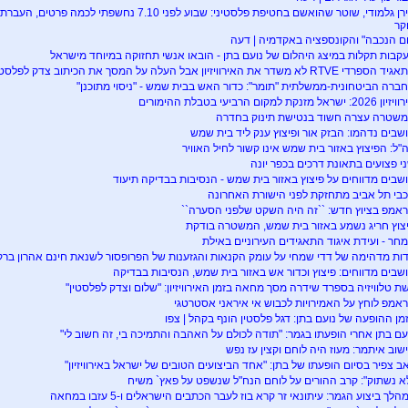
טירן גלמודי, שוטר שהואשם בחטיפת פלסטיני: שבוע לפני 7.10 
קר
ום הנכבה" והקונספציה באקדמיה | דעה
קבות תקלות במיצג היהלום של נועם בתן - הובאו אנשי תחזוקה במיוחד מישראל
ספרדי RTVE לא משדר את האירוויזיון אבל העלה על המסך את הכיתוב צדק לפלסטין
ברה הביטחונית-ממשלתית "תומר": כדור האש בבית שמש - "ניסוי מתוכנן"
2026: ישראל מזנקת למקום הרביעי בטבלת ההימורים
שטרה עצרה חשוד בנטישת תינוק בחדרה
שבים נדהמו: הבזק אור ופיצוץ ענק ליד בית שמש
"ל: הפיצוץ באזור בית שמש אינו קשור לחיל האוויר
י פצועים בתאונת דרכים בכפר יונה
שבים מדווחים על פיצוץ באזור בית שמש - הנסיבות בבדיקה תיעוד
בי תל אביב מתחזקת לפני הישורת האחרונה
אמפ בציוץ חדש: ``זה היה השקט שלפני הסערה``
צוץ חריג נשמע באזור בית שמש, המשטרה בודקת
חר - ועידת איגוד התאגידים העירוניים באילת
ות מדהימה של דדי שמחי על עומק הקנאות והגזענות של הפרופסור לשנאת חינם אהרון ברק
שבים מדווחים: פיצוץ וכדור אש באזור בית שמש, הנסיבות בבדיקה
ת טלוויזיה בספרד שידרה מסך מחאה בזמן האירוויזיון: "שלום וצדק לפלסטין"
אמפ לוחץ על האמירויות לכבוש אי איראני אסטרטגי
מן ההופעה של נועם בתן: דגל פלסטין הונף בקהל | צפו
עם בתן אחרי הופעתו בגמר: "תודה לכולם על האהבה והתמיכה בי, זה חשוב לי"
שוב איתמר: מעוז היה לוחם וקצין עז נפש
אב צפיר בסיום הופעתו של בתן: "אחד הביצועים הטובים של ישראל באירוויזיון"
א נשתוק": קרב ההורים על לוחם הנח"ל שנשפט על פאץ` משיח
הלך ביצוע הגמר: עיתונאי זר קרא בוז לעבר הכתבים הישראלים ו-5 עזבו במחאה