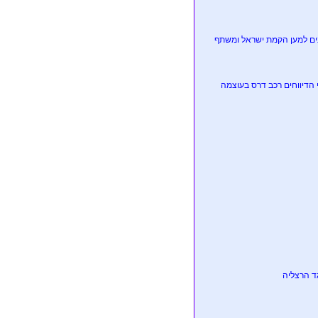
ני מציין בטוויטר את יום הנכבה, שבו לטענתו גורשו 700,000 פלסטינים למען הקמת ישראל ומשתף
פי הדיווחים רכב דרס בעוצמה