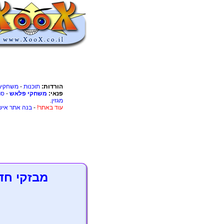
הורדות:
תוכנות
-
משחקים
פנאי:
משחקי פלאש
-
סר
מגזין
.
עוד באתר!
-
בנה אתר איש
מבזקי חד