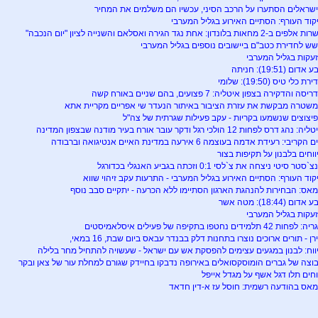
שראלים הסתערו על הרכב הסיני, עכשיו הם משלמים את המחיר
קוד העורף: הסתיים האירוע בגליל המערבי
פים ב-2 מחאות בלונדון: אחת נגד הגירה ואסלאם והשנייה לציון "יום הנכבה"
ש לחדירת כטב"ם ביישובים נוספים בגליל המערבי
עקות בגליל המערבי
אדום (19:51): חניתה
רת כלי טיס (19:50): שלומי
יסה והדקירה בצפון איטליה: 7 פצועים, בהם שניים באורח קשה
שטרה מבקשת את עזרת הציבור באיתור הנעדר שי אפריים מקריית אתא
יצוצים שנשמעו בקריות - עקב פעילות שגרתית של צה"ל
ה: נהג דרס לפחות 12 הולכי רגל ודקר עובר אורח בעיר מודנה שבצפון המדינה
הקריבי: רעידת אדמה בעוצמה 6 אירעה במדינת האיים אנטיגואה וברבודה
ווחים בלבנון על תקיפות בצור
`סטר סיטי ניצחה את צ`לסי 0:1 וזכתה בגביע האנגלי בכדורגל
קוד העורף: הסתיים האירוע בגליל המערבי - התרעות עקב זיהוי שווא
אס: הבחירות להנהגת הארגון הסתיימו ללא הכרעה - יתקיים סבב נוסף
אדום (18:44): מטה אשר
עקות בגליל המערבי
 לפחות 42 תלמידים נחטפו בתקיפה של פעילים איסלאמיסטים
רן - תורים ארוכים נוצרו בתחנות דלק בבנדר עבאס ביום שבת, 16 במאי,
ווח: לבנון במגעים עצימים להפסקת אש עם ישראל - שעשויה להתחיל מחר בלילה
וצה של גברים הומוסקסואלים באירופה נדבקו בחיידק שגורם למחלת עור של צאן ובקר
חים תלו דגל אשף על מגדל אייפל
אס בהודעה רשמית: חוסל עז א-דין חדאד