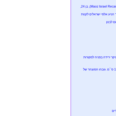
הותר לפרסום שמו של חלל צה``ל אשר הודעה נמסרה למשפחתו: סרן מעוז ישראל רקנטי, (Maoz Israel Recanati), בן 24,
הניע אלפי ישראלים לקנות
קר ירידה בפניה למקורות
ביקור טראמפ בסין: הסינים סידרו לטראמפ כורסה מונמכת.גובהו המוצהר של נשיא סין הוא 180 ס``מ. גובהו המוצהר של