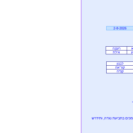
2-8-2026
א
רעננה
ע
אילת
לבנון
קוריאה
קנדה
כים בתביעת נגדה, ותידרש