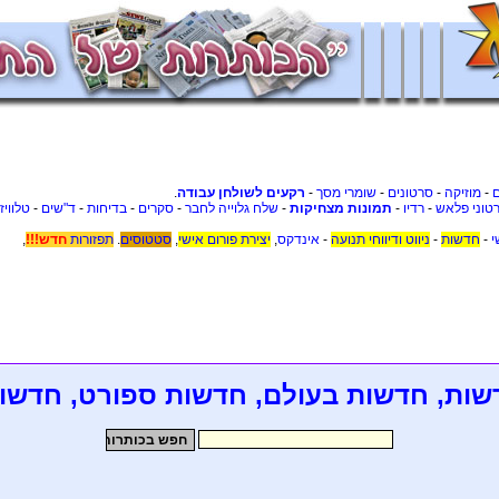
-
מוזיקה
-
סרטונים
-
שומרי מסך
-
רקעים לשולחן עבודה
.
טוני פלאש
-
רדיו
-
תמונות מצחיקות
-
שלח גלוייה לחבר
-
סקרים
-
בדיחות
-
ד"שים
-
טלוויז
י
-
חדשות
-
ניווט ודיווחי תנועה
-
אינדקס
,
יצירת פורום אישי
,
סטטוסים
.
תפזורות
חדש!!!
,
שות, חדשות בעולם, חדשות ספורט, חדשו