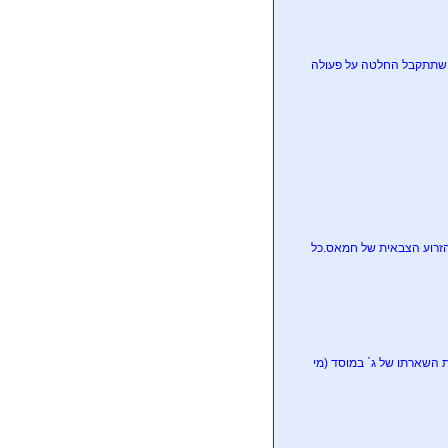
לפני שתתקבל החלטה על פעולה
מרצחים, עז אלדין חדאד - מהאחראים הראשיים לטבח ה-7.10 וראש הזרוע הצבאית של חמאס.כל
ות השארתו של ג` במוסד (מי