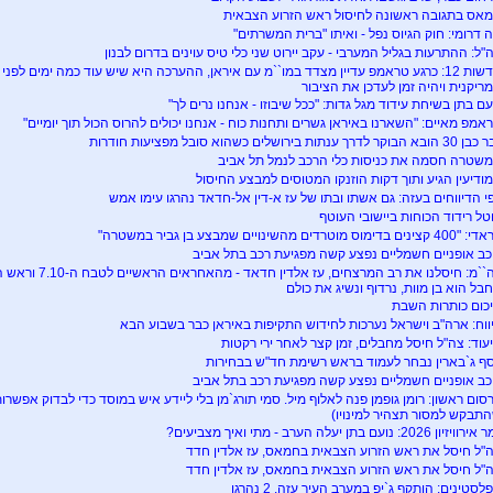
אס בתגובה ראשונה לחיסול ראש הזרוע הצבאית
ה דרומי: חוק הגיוס נפל - ואיתו "ברית המשרתים"
"ל: ההתרעות בגליל המערבי - עקב יירוט שני כלי טיס עוינים בדרום לבנון
חדשות 12: כרגע טראמפ עדיין מצדד במו``מ עם איראן, ההערכה היא שיש עוד כמה ימים 
ריקנית ויהיה זמן לעדכן את הציבור
עם בתן בשיחת עידוד מגל גדות: "ככל שיבוזו - אנחנו נרים לך"
אמפ מאיים: "השארנו באיראן גשרים ותחנות כוח - אנחנו יכולים להרוס הכול תוך יומיים"
א הבוקר לדרך ענתות בירושלים כשהוא סובל מפציעות חודרות
שטרה חסמה את כניסות כלי הרכב לנמל תל אביב
ודיעין הגיע ותוך דקות הוזנקו המטוסים למבצע החיסול
י הדיווחים בעזה: גם אשתו ובתו של עז א-דין אל-חדאד נהרגו עימו אמש
טל רידוד הכוחות ביישובי העוטף
צינים בדימוס מוטרדים מהשינויים שמבצע בן גביר במשטרה"
כב אופניים חשמליים נפצע קשה מפגיעת רכב בתל אביב
רה``מ: חיסלנו את רב ה
בל הוא בן מוות, נרדוף ונשיג את כולם
כום כותרות השבת
ווח: ארה"ב וישראל נערכות לחידוש התקיפות באיראן כבר בשבוע הבא
עוד: צה"ל חיסל מחבלים, זמן קצר לאחר ירי רקטות
סף ג`בארין נבחר לעמוד בראש רשימת חד"ש בבחירות
כב אופניים חשמליים נפצע קשה מפגיעת רכב בתל אביב
סום ראשון: רומן גופמן פנה לאלוף מיל. סמי תורג`מן בלי ליידע איש במוסד כדי לבדוק אפשר
תבקש למסור תצהיר למינויו)
ויזיון 2026: נועם בתן יעלה הערב - מתי ואיך מצביעים?
"ל חיסל את ראש הזרוע הצבאית בחמאס, עז אלדין חדד
"ל חיסל את ראש הזרוע הצבאית בחמאס, עז אלדין חדד
לסטינים: הותקף ג`יפ במערב העיר עזה, 2 נהרגו