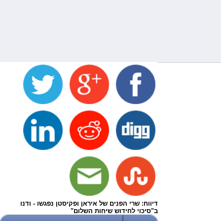
דיווח: שרי הפנים של איראן ופקיסטן נפגשו - ודנו
ב"סיכוי לחידוש שיחות השלום"