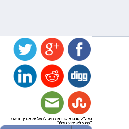
בצה``ל טרם אישרו את חיסולו של עז א-דין חדאד:
``כרגע לא ידוע גורלו``