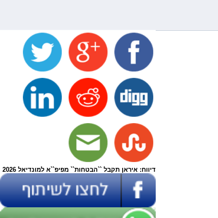
דיווח: איראן תקבל ``הבטחות`` מפיפ``א למונדיאל 2026