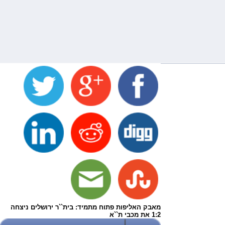
מאבק האליפות פתוח מתמיד: בית``ר ירושלים ניצחה
1:2 את מכבי ת``א