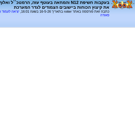
בעקבות חשיפת N12 והמחאה בעוטף עזה, הרמטכ``ל 
את קיצוץ הכוחות ביישובים הצמודים לגדר המערכת
כתבה זאת פורסמה באתר rotter בתאריך 16-5-26 בשעה 16:01,
יציאה לעמוד 
פאודה