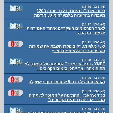
(13-6-26 16:20)
דיווח: ארה״ב מימנה בעבר יותר מ־120
מעבדות ביולוגיות בלמעלה מ־30 מדינות
(13-6-26 16:17)
לאחר הפרסומים השקריים איחוד האמירויות
יוצאת בהבהרה
(13-6-26 16:11)
כ-70 אלף מטיילים פקדו השבת את שמורות
הטבע והגנים הלאומיים בארץ
(13-6-26 16:08)
YNET - בכיר איראני: ``החתימה על המזכר לא
תהיה מחר - אך ייתכן בימים הקרובים``
(13-6-26 16:06)
נקבע מותו של בן ה-5 שטבע בחוף באשקלון
(13-6-26 16:03)
בכיר איראני: "החתימה על המזכר לא תהיה
מחר - אך ייתכן בימים הקרובים"
(13-6-26 15:55)
דרמה בשמי הונגריה: מטוסי קרב הוזנקו לעבר