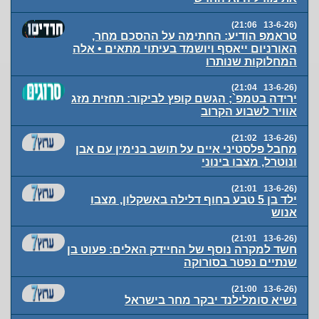
(13-6-26 21:06)
טראמפ הודיע: החתימה על ההסכם מחר,
האורניום ייאסף ויושמד בעיתוי מתאים • אלה
המחלוקות שנותרו
(13-6-26 21:04)
ירידה בטמפ`; הגשם קופץ לביקור: תחזית מזג
אוויר לשבוע הקרוב
(13-6-26 21:02)
מחבל פלסטיני איים על תושב בנימין עם אבן
ונוטרל, מצבו בינוני
(13-6-26 21:01)
ילד בן 5 טבע בחוף דלילה באשקלון, מצבו
אנוש
(13-6-26 21:01)
חשד למקרה נוסף של החיידק האלים: פעוט בן
שנתיים נפטר בסורוקה
(13-6-26 21:00)
נשיא סומלילנד יבקר מחר בישראל