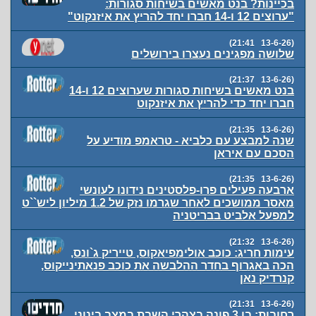
בכיינות? בנט מאשים בשיחות סגורות:
"ערוצים 12 ו-14 חברו יחד להריץ את איזנקוט"
(13-6-26 21:41)
שלושה מפגינים נעצרו בירושלים
(13-6-26 21:37)
בנט מאשים בשיחות סגורות שערוצים 12 ו-14
חברו יחד כדי להריץ את איזנקוט
(13-6-26 21:35)
שנה למבצע עם כלביא - טראמפ מודיע על
הסכם עם איראן
(13-6-26 21:35)
ארבעה פעילים פרו-פלסטינים נידונו לעונשי
מאסר ממושכים לאחר שגרמו נזק של 1.2 מיליון ליש``ט
למפעל אלביט בבריטניה
(13-6-26 21:32)
עימות חריג: כוכב אולימפיאקוס, טייריק ג`ונס,
הכה באגרוף בחדר ההלבשה את כוכב פנאתינייקוס,
קנרדיק נאן
(13-6-26 21:31)
רחובות: בן 3 פונה בצהרי השבת במצב בינוני