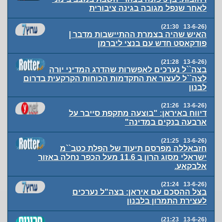
לאחר שנפל מגובה בגינה ציבורית
(13-6-26 21:30)
האיש שהיה בצמרת ההתיישבות מדבר |
פודקאסט חדש עם בנצי ליברמן
(13-6-26 21:28)
בצה``ל נערכים לאפשרות שהדרג המדיני יורה
לצה``ל לעצור את התקדמות הכוחות הקרקעית בדרום
לבנון
(13-6-26 21:26)
דיווח באיראן: "בוצעה מתקפת סייבר על
ארבעה בנקים במדינה"
(13-6-26 21:25)
חזבאללה מפרסם תיעוד של הפלת כטב``מ
ישראלי מסוג הרון ב 11.6 מעל הכפר נחלה באזור
אלבקאע.
(13-6-26 21:24)
בצל ההסכם עם איראן: בצה"ל נערכים
לעצירת התמרון בלבנון
(13-6-26 21:23)