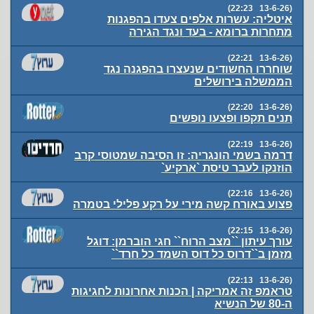
(13-6-26 22:23)
איטליה: עשרות אלפים צעדו בהפגנות
מתחרות ברומא - בעד ונגד הגירה
(13-6-26 22:21)
שוחררו החשודים שנעצרו בהפגנה נגד
הממשלה בירושלים
(13-6-26 22:20)
תנים תקפו ופצעו נופשים
(13-6-26 22:19)
דרמה בשמי הונגריה: זו הסיבה שמטוסי קרב
הוזנקו לעבר טיסת `ארקיע`
(13-6-26 22:16)
פצוע באורח קשה מירי על רקע פלילי בטמרה
(13-6-26 22:15)
עורך עיתון ``מצב הרוח`` חגי הוברמן: דוגל
מזמן ב``דרוס כל דוס השמד כל חרד``
(13-6-26 22:13)
טראמפ זה אמריקה | הכנות אחרונות לחגיגות
ה-80 של הנשיא