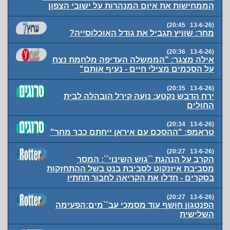
הממחישות את איום המנהרות על ישובי הצפון
(13-6-26 20:45)
מחר: שוויץ תגביל את גודל האוכלוסייה?
(13-6-26 20:36)
אילה מצגר: "הממשלה העדיפה מלחמת נצח
על הסכמים מצילי חיים - נעיף אותם"
(13-6-26 20:35)
ירח הדבש נקטע: נועה קירל הובהלה לבית
החולים
(13-6-26 20:34)
טראמפ: "ההסכם עם איראן ייחתם כבר מחר"
(13-6-26 20:27)
הקרב על הנהגת ``גוש השינוי``: המסר
מסביבת איזנקוט לסביבת בנט בשל ההתחזקות
בסקרים - חדלו את הקריאה לחבור תחתיו
(13-6-26 20:27)
הפנטגון חושף עוד מסמכי עב``מים:הפעימה
השלישית