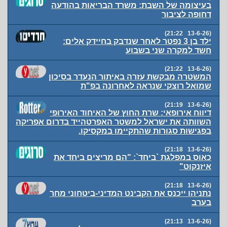
בעיצומה של השבת: משרד הבריאות בהודעה
דחופה לציבור
(13-6-26 21:22)
ילד בן 3 נפטר לאחר שנדבק בחיידק אלים:
חשד למקרה שני בשבוע
(13-6-26 21:22)
המשטרה מבקשת עזרה באיתור הנעדר בסיכון
שמואל רוצקי שנראה לאחרונה בפ"ת
(13-6-26 21:19)
דיווח אירופאי: שרת החוץ של האיחוד האירופי
השוותה את ישראל למשטר האפרטהייד בדרום אפריקה
בפגישות סגורות שהתקיימו במקסיקו.
(13-6-26 21:18)
כאוס במפלגת `ביחד`: "הם מריצים ביחד את
איזנקוט"
(13-6-26 21:18)
נתניהו ייכנס את הקבינט המדיני-ביטחוני מחר
בערב
(13-6-26 21:13)