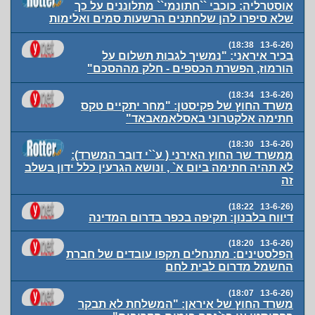
אוסטרליה: כוכבי ``חתונמי`` מתלוננים על כך
שלא סיפרו להן שלחתנים הרשעות סמים ואלימות
(13-6-26 18:38)
בכיר איראני: "נמשיך לגבות תשלום על
הורמוז, הפשרת הכספים - חלק מההסכם"
(13-6-26 18:34)
משרד החוץ של פקיסטן: "מחר יתקיים טקס
חתימה אלקטרוני באסלאמאבאד"
(13-6-26 18:30)
ממשרד שר החוץ האירני ( ע``י דובר המשרד):
לא תהיה חתימה ביום א` , ונושא הגרעין כלל ידון בשלב
זה
(13-6-26 18:22)
דיווח בלבנון: תקיפה בכפר בדרום המדינה
(13-6-26 18:20)
הפלסטינים: מתנחלים תקפו עובדים של חברת
החשמל מדרום לבית לחם
(13-6-26 18:07)
משרד החוץ של איראן: "המשלחת לא תבקר