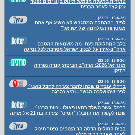
טרגדיה במעלה מכמש: תינוק בן 8 ימים נפטר
זמן קצר לאחר הברית
(13-6-26 23:01)
לפיד: "ההסכם המתגבש לא משיג אף אחת
ממטרות המלחמה של ישראל"
(13-6-26 22:58)
בלב המחלוקת כעת: מה משמעות ההסכם
ארה״ב-אירן על לבנון. ישראל מסרבת לכל נסיגה
(13-6-26 22:56)
מונדיאל 2026: ארה"ב הביסה; קנדה נפרדה
בתיקו
(13-6-26 22:55)
ברזיל: עובדים שכחו לחבר צעירה לחבל באנג`י
לפני שהושלכה מגשר - והיא נהרגה
(13-6-26 22:44)
ברזיל: גשר השלד בסאו פאולו - צוות הבנג`י
שכח לקשור את החבל ו``הטיס`` צעירה בת 21 אל מותה
(13-6-26 22:41)
בבית החולים הדסה הר הצופים נפטר תינוק
לאחר שעבר ברית מילה