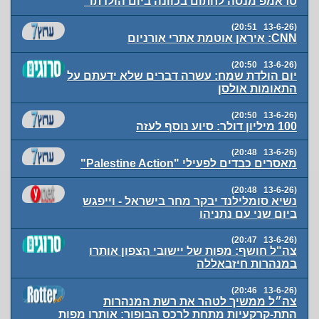
טראמפ מנסה לחתום בכוונה ביום הולדתו"
(13-6-26 20:51)
CNN: איראן אוטמת אתרי אורניום
(13-6-26 20:50)
יום הולדת שמח: עשרה דברים שלא ידעתם על
התאומות אולסן
(13-6-26 20:50)
100 מיליון דולר: סיוע נוסף לעזה
(13-6-26 20:48)
מאסרים כבדים לפעילי "Palestine Action"
(13-6-26 20:48)
נשיא סומלילנד יבקר מחר בישראל - וייפגש
ביום שני עם נתניהו
(13-6-26 20:47)
צה"ל חושף: מפות של יישובי הצפון אותרו
במנהרות חיזבאללה
(13-6-26 20:46)
צה״ל ממשיך לטהר את רשת המנהרות
התת-קרקעיות מתחת לרכס הבופור: אותרו מפות