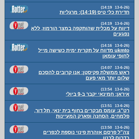
(13-6-26 14:19)
חדירת כלי טיס (14:19): מרגליות
(13-6-26 14:19)
דיווח על מכלית שהותקפה במצר הורמוז, ללא
נפגעים
(13-6-26 14:16)
ukmto מדווח על תקרית ימית כשישה מייל
לחופי עומאן
(13-6-26 14:07)
ראש ממשלת פקיסטן: אנו קרובים להסכם
שלום יותר מאי פעם
(13-6-26 13:54)
איראן: חמינאי יקבר ב-9 ביולי
(13-6-26 13:51)
רט"ג: עומס מבקרים בחוף בית ינאי, תל דור,
פלמחים, הסחנה ופארק המעיינות
(13-6-26 13:50)
צה"ל פרסם אזהרת פינוי נוספת לכפרים
בדרום לבנון