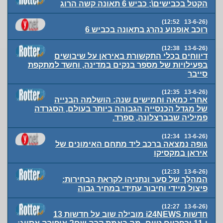
הקטל בכבישים\; כביש 6 תאונה קשה הרוג
(13-6-26 12:52)
רוכב אופנוע נהרג בתאונה בכביש 6
(13-6-26 12:38)
דיווחים בכלי התקשורת באיראן על שיבושים
בפעילויות של מספר בנקים במדינה, וחשד למתקפת
סייבר
(13-6-26 12:35)
אחרי כמאה וחמישים שנה: הושלמה הבנייה
של מגדל הכנסייה הגבוהה ביותר בעולם, הסגרדה
פמיליה שבברצלונה, ספרד.
(13-6-26 12:34)
גופה נמצאה ברכב ליד מתחם האימונים של
איראן במקסיקו
(13-6-26 12:33)
המהלך של סער ונתניהו לקראת הבחירות:
פיצול מיידי וחיבור עתידי במחיר גבוה
(13-6-26 12:27)
חדשות i24NEWS מובילה שוב על חדשות 13