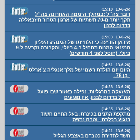
(13-6-26 15:10)
דובר צה``ל :במהלך היממה האחרונה צה״ל
תקף יותר מ-70 תשתיות של ארגון הטרור חיזבאללה
בדרום לבנון
(13-6-26 15:03)
איראן הודיעה כי הלווייתו של המנהיג העליון
חמינאי המנוח תתחיל ב-4 ביולי, והקבורה נקבעה ל-9
ביולי. (חוסל לפני 4 חודשים)
(13-6-26 14:51)
היום יום הולדת רשמי של מלך אנגליה צ`ארלס
- בן 78 .
(13-6-26 14:38)
האזעקה במרגליות: נפילה באזור שבו פועל
צה"ל בדרום לבנון, אין נפגעים
(13-6-26 14:35)
מתקפת התנים בכינרת: בעל החיים חשוד
כנגוע בכלבת - וטרם נתפס
(13-6-26 14:21)
חשד לחדירת כטב"ם באצבע הגליל