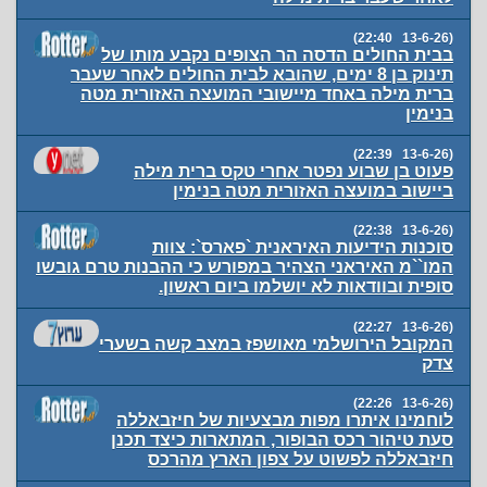
(13-6-26 22:40)
בבית החולים הדסה הר הצופים נקבע מותו של
תינוק בן 8 ימים, שהובא לבית החולים לאחר שעבר
ברית מילה באחד מיישובי המועצה האזורית מטה
בנימין
(13-6-26 22:39)
פעוט בן שבוע נפטר אחרי טקס ברית מילה
ביישוב במועצה האזורית מטה בנימין
(13-6-26 22:38)
סוכנות הידיעות האיראנית `פארס`: צוות
המו``מ האיראני הצהיר במפורש כי ההבנות טרם גובשו
סופית ובוודאות לא יושלמו ביום ראשון.
(13-6-26 22:27)
המקובל הירושלמי מאושפז במצב קשה בשערי
צדק
(13-6-26 22:26)
לוחמינו איתרו מפות מבצעיות של חיזבאללה
סעת טיהור רכס הבופור, המתארות כיצד תכנן
חיזבאללה לפשוט על צפון הארץ מהרכס