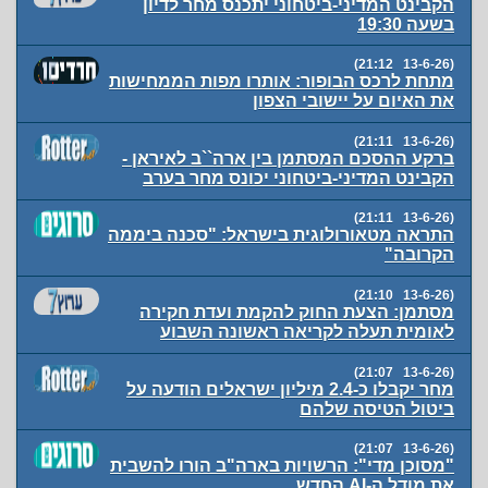
הקבינט המדיני-ביטחוני יתכנס מחר לדיון
בשעה 19:30
(13-6-26 21:12)
מתחת לרכס הבופור: אותרו מפות הממחישות
את האיום על יישובי הצפון
(13-6-26 21:11)
ברקע ההסכם המסתמן בין ארה``ב לאיראן -
הקבינט המדיני-ביטחוני יכונס מחר בערב
(13-6-26 21:11)
התראה מטאורולוגית בישראל: "סכנה ביממה
הקרובה"
(13-6-26 21:10)
מסתמן: הצעת החוק להקמת ועדת חקירה
לאומית תעלה לקריאה ראשונה השבוע
(13-6-26 21:07)
מחר יקבלו כ-2.4 מיליון ישראלים הודעה על
ביטול הטיסה שלהם
(13-6-26 21:07)
"מסוכן מדי": הרשויות בארה"ב הורו להשבית
את מודל ה-AI החדש