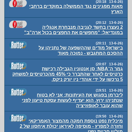
(13-6-26 20:18)
מאות מפגינים נגד הממשלה במוקדים ברחבי
הארץ
(13-6-26 20:12)
2 נעצרו בחשד לגניבה מנבחרת אנגליה
במונדיאל: "מחפשים את החפצים בכול ארה"ב"
(13-6-26 20:11)
בישראל מודים שההשפעה של נתניהו על
ההסכם המתגבש - נמוכה מאוד
(13-6-26 20:07)
גמר ה־NBA: סן אנטוניו הגבילה רכישת
כרטיסים לאחר שהתברר כי 45% מהכרטיסים למשחק
5 נרכשו על ידי אוהדי ניו יורק ניקס.
(13-6-26 19:51)
ליברמן בפגוש את העיתונות: אני לא בטוח
שנתניהו ירוץ. הוא יעדיף לעשות עסקת טיעון לפני
שהוא עובר לאופוזיציה
(13-6-26 19:50)
מיכלית נפט נוספת חמקה מהמצור האמריקאי
וחזרה למפרץ - מוסיפה לאיראן יכולת איחסון של 2
מיליון חביות נפט