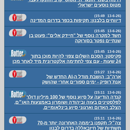
מטוס נוסעים ישראלי
(13-6-26 15:49)
דיווחים בלבנון: תקיפות בכפר בדרום המדינה
(13-6-26 15:45)
חשד למקרה נוסף של "חיידק אלים": פעוט בן
שנתיים נפטר בסורוקה
(13-6-26 15:45)
פקיסטן: הסכם השלום צפוי להיות מוכן בתוך
24 שעות - עם צפי לחתימה אלקטרונית מיד לאחר מכן
(13-6-26 15:27)
ארה"ב: הושבת מודל ה-AI החדש של
אנת`רופיק - ימים ספורים אחרי שהושק
(13-6-26 15:11)
קנדה הודיעה על סיוע נוסף של 100 מיליון דולר
לפלסטינים בעזה וביהודה ושומרון באמצעות האו״ם,
הצלב האדום וארגוני סיוע בינלאומיים.
(13-6-26 15:11)
צה״ל: תקפנו ביממה האחרונה יותר מ-70
תשתיות של חיזבאללה בדרום לבנון