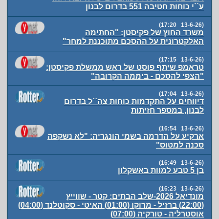
ע``י כוחות חטיבה 551 בדרום לבנון
(13-6-26 17:20)
משרד החוץ של פקיסטן: "החתימה
האלקטרונית על ההסכם מתוכננת למחר"
(13-6-26 17:15)
טראמפ שיתף פוסט של ראש ממשלת פקיסטן:
"הצפי להסכם - ביממה הקרובה"
(13-6-26 17:04)
דיווחים על התקדמות כוחות צה``ל בדרום
לבנון, במספר חזיתות
(13-6-26 16:54)
ארקיע על הדרמה בשמי הונגריה: "לא נשקפה
סכנה למטוס"
(13-6-26 16:49)
בן 5 טבע למוות באשקלון
(13-6-26 16:23)
מונדיאל 2026-שלב הבתים: קטר - שווייץ
(22:00) ברזיל - מרוקו (01:00) האיטי - סקוטלנד (04:00)
אוסטרליה - טורקיה (07:00)