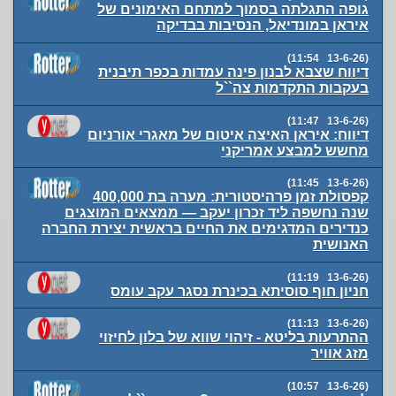
גופה התגלתה בסמוך למתחם האימונים של
איראן במונדיאל, הנסיבות בבדיקה
(13-6-26 11:54)
דיווח שצבא לבנון פינה עמדות בכפר תיבנית
בעקבות התקדמות צה``ל
(13-6-26 11:47)
דיווח: איראן האיצה איטום של מאגרי אורניום
מחשש למבצע אמריקני
(13-6-26 11:45)
קפסולת זמן פרהיסטורית: מערה בת 400,000
שנה נחשפה ליד זכרון יעקב — ממצאים המוצגים
כנדירים המדגימים את החיים בראשית יצירת החברה
האנושית
(13-6-26 11:19)
חניון חוף סוסיתא בכינרת נסגר עקב עומס
(13-6-26 11:13)
ההתרעות בליטא - זיהוי שווא של בלון לחיזוי
מזג אוויר
(13-6-26 10:57)