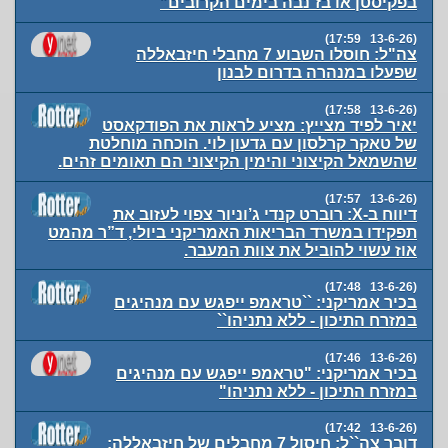
בפקיסטן או בז`נבה בימים הקרובים"
(13-6-26 17:59)
צה"ל: חוסלו השבוע 7 מחבלי חיזבאללה
שפעלו במנהרה בדרום לבנון
(13-6-26 17:58)
יאיר לפיד מצייץ: ‏מציע לראות את הפודקאסט
של טאקר קרלסון עם גדעון לוי. הוכחה מוחלטת
שהשמאל הקיצוני והימין הקיצוני הם תאומים זהים.
(13-6-26 17:57)
דיווח ב-X: רוברט קנדי ג’וניור צפוי לעזוב את
תפקידו במשרד הבריאות האמריקני ביולי, ד”ר מהמט
אוז עשוי להוביל את צוות המעבר.
(13-6-26 17:48)
בכיר אמריקני: ``טראמפ ייפגש עם מנהיגים
במזרח התיכון - ללא נתניהו``
(13-6-26 17:46)
בכיר אמריקני: "טראמפ ייפגש עם מנהיגים
במזרח התיכון - ללא נתניהו"
(13-6-26 17:42)
דובר צה``ל: חיסול 7 מחבלים של חיזבאללה: