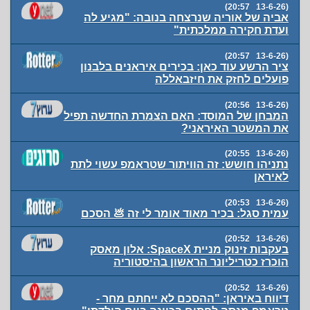
(13-6-26 20:57)
אביה של אוריה שנרצחה בנובה: "מגיע לה
ועדת חקירה ממלכתית"
(13-6-26 20:57)
ציר הרשע עוד כאן: בכירים איראנים בלבנון
פועלים לחזק את חיזבאללה
(13-6-26 20:56)
המבחן של המוסד: האם הצמרת החדשה תפיל
את המשטר האיראני?
(13-6-26 20:55)
נתניהו חושש: זה הוויתור שטראמפ עשוי לתת
לאיראן
(13-6-26 20:53)
עמית סגל: בכיר מאוד אומר לי זה 💩 הסכם
(13-6-26 20:52)
בעקבות זינוק מניית SpaceX: אלון מאסק
הוכרז כטריליונר הראשון בהיסטוריה
(13-6-26 20:52)
דיווח באיראן: "ההסכם לא ייחתם מחר -