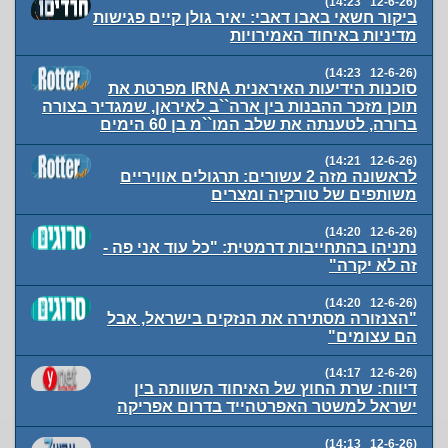
(12-6-26 14:23)
ביקור חשאי באבו דאבי: יאיר גולן קיים פגישות
מדיניות באיחוד האמירויות
(12-6-26 14:23)
סוכנות הידיעות האיראנית IRNA מפרטת את
תוכן מזכר ההבנות בין ארה``ב לאיראן, שמגדיר בצורה
ברורה, לטענתה את שלב המו``מ בן 60 הימים
(12-6-26 14:21)
לראשונה מזה 2 עשורים: תרגולים אוויריים
משותפים של טורקיה ומצרים
(12-6-26 14:20)
נתניהו בהתחייבות דרמטית: "כל עוד אני פה -
זה לא יקרה"
(12-6-26 14:20)
"הצנזורה מסתירה את הנזקים בישראל, אבל
הם עצומים"
(12-6-26 14:17)
דיווח: שרת החוץ של האיחוד השוותה בין
ישראל למשטר האפרטהייד בדרום אפריקה
(12-6-26 14:13)