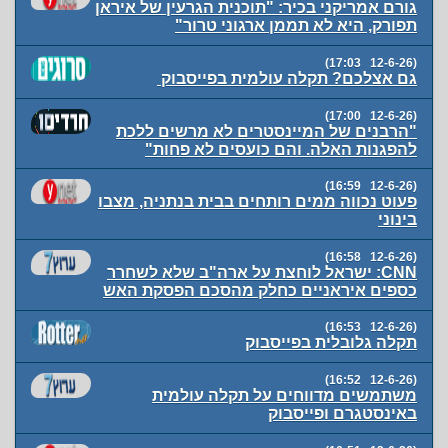
גורם אמריקני בכיר: "תוכנית הגרעין של איראן
תפורק, היא לא תממן ארגוני טרור"
(12-6-26 17:03)
גם אצלכם? תקלה עולמית בפייסבוק
(12-6-26 17:00)
"הרבנים של המיינסטרים לא מרשים ללכת
להפגנות האלה. והם כועסים לא פחות"
(12-6-26 16:59)
פעוט נכווה ממים רותחים בבית בנתניה, מצבו
בינוני
(12-6-26 16:58)
CNN: ישראל לוחצת על ארה"ב שלא לשחרר
כספים איראניים כחלק מהסכם הפסקת האש
(12-6-26 16:53)
תקלה גלובלית בפייסבוק
(12-6-26 16:52)
משתמשים מדווחים על תקלה עולמית
באינסטגרם ופייסבוק