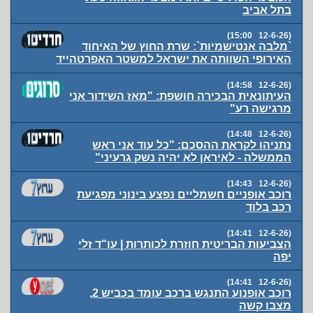
בתל אביב
(12-6-26 15:00)
`מלבה אנטישמיות`: שרת החוץ של האיחוד
האירופי השוותה את ישראל למשטר האפרטהייד
(12-6-26 14:58)
העיתונאית הבכירה חושפת: "מאז השידור אני
מרגישה רע"
(12-6-26 14:48)
נתניהו לקראת ההסכם: "כל עוד אני ראש
הממשלה - לאיראן לא יהיה נשק גרעיני"
(12-6-26 14:43)
רוכב אופניים חשמליים נפצע בינוני מפגיעת
רכב בלוד
(12-6-26 14:41)
הצביעות הבריטית חוזרת לכותרות | עו"ד זלי
יפה
(12-6-26 14:41)
רוכב אופנוע התנגש ברכב עומד בכביש 2,
מצבו קשה