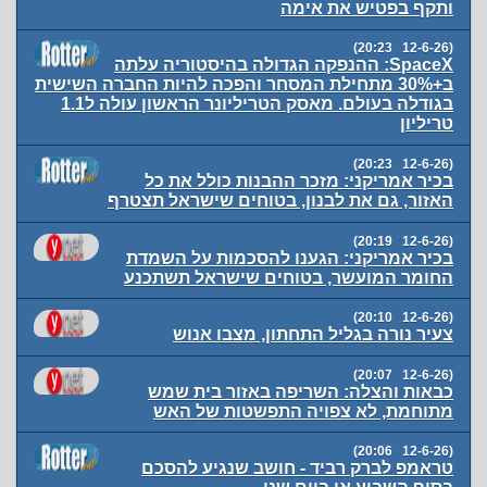
ותקף בפטיש את אימה
(12-6-26 20:23)
SpaceX: ההנפקה הגדולה בהיסטוריה עלתה
ב+30% מתחילת המסחר והפכה להיות החברה השישית
בגודלה בעולם. מאסק הטריליונר הראשון עולה ל1.1
טריליון
(12-6-26 20:23)
בכיר אמריקני: מזכר ההבנות כולל את כל
האזור, גם את לבנון, בטוחים שישראל תצטרף
(12-6-26 20:19)
בכיר אמריקני: הגענו להסכמות על השמדת
החומר המועשר, בטוחים שישראל תשתכנע
(12-6-26 20:10)
צעיר נורה בגליל התחתון, מצבו אנוש
(12-6-26 20:07)
כבאות והצלה: השריפה באזור בית שמש
מתוחמת, לא צפויה התפשטות של האש
(12-6-26 20:06)
טראמפ לברק רביד - חושב שנגיע להסכם