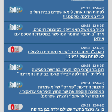
(12-6-26 21:13)
לפחות הרוג אחד, 9 מאושפזים בבית חולים
בירי במידלנד, טקסס;!!!
(12-6-26 20:52)
בכיר בממשל האמריקני לסוכנות רויטרס:
ארה``ב תקבל החומר המועשר במסגרת ההסכם עם
איראן
(12-6-26 20:38)
בארה"ב מתדרכים: "איראן מתחייבת לעולם
לא לפתח נשק גרעיני"
(12-6-26 20:35)
רונן בר והרצי הלוי העידו בפרשת הפגישה
הלילית: ``ההדלפה לבילד פגעה בביטחון המדינה``
(12-6-26 20:34)
‏סוכנות הידיעות ״פארס״ של משמרות
המהפכה תוקפת את שר החוץ האיראני עראקצ׳י:
תגובתו של עראקצ׳י (הציוץ שפרסם)
(12-6-26 20:31)
בן 72 נעצר בחשד שצילם ילדה בגן בחיפה