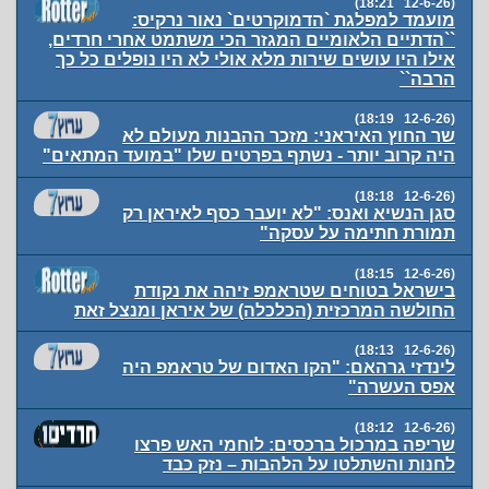
(12-6-26 18:21)
מועמד למפלגת `הדמוקרטים` נאור נרקיס:
``הדתיים הלאומיים המגזר הכי משתמט אחרי חרדים,
אילו היו עושים שירות מלא אולי לא היו נופלים כל כך
הרבה``
(12-6-26 18:19)
שר החוץ האיראני: מזכר ההבנות מעולם לא
היה קרוב יותר - נשתף בפרטים שלו "במועד המתאים"
(12-6-26 18:18)
סגן הנשיא ואנס: "לא יועבר כסף לאיראן רק
תמורת חתימה על עסקה"
(12-6-26 18:15)
בישראל בטוחים שטראמפ זיהה את נקודת
החולשה המרכזית (הכלכלה) של איראן ומנצל זאת
(12-6-26 18:13)
לינדזי גרהאם: "הקו האדום של טראמפ היה
אפס העשרה"
(12-6-26 18:12)
שריפה במרכול ברכסים: לוחמי האש פרצו
לחנות והשתלטו על הלהבות – נזק כבד