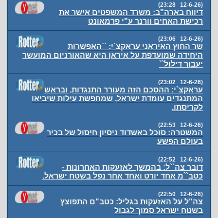
(12-6-26 23:28)
דיווח בארה"ב: משרד המשפטים אישר את
רכישת האחים וורנר ע"י פרמאונט
(12-6-26 23:06)
שר החוץ האיראני עראקצ`י: ``האפשרות
היחידה שמועדפת על איראן היא שהאורניום המועשר
יעבור דילול``
(12-6-26 23:02)
עראקצ`י: ההסכם הזה מעורר התנגדות, ובראש
המתנגדים עומדת ישראל, שמחפשת עילות שיביאו
לקריסתו.
(12-6-26 22:53)
המשטרה: סוכל באשדוד ניסיון חיסול של בכיר
בעולם הפשע
(12-6-26 22:52)
דובר צה``ל: בהמשך לאזעקות האחרונות -
כטב``מ אחד יורט ואחד אחר נפל בשטח ישראל.
(12-6-26 22:50)
צה"ל על האזעקות בגליל: כטב"ם התפוצץ
בשטח ישראל סמוך לגבול