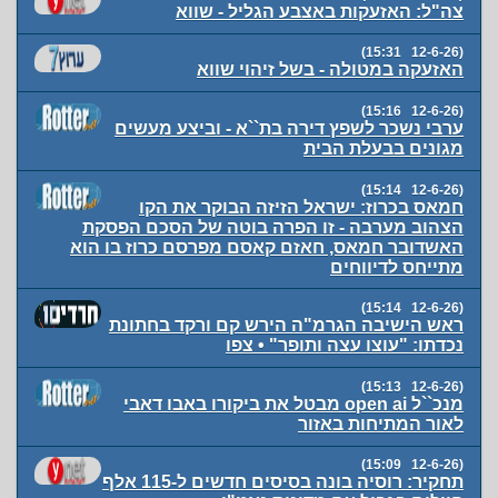
צה"ל: האזעקות באצבע הגליל - שווא
(12-6-26 15:31)
האזעקה במטולה - בשל זיהוי שווא
(12-6-26 15:16)
ערבי נשכר לשפץ דירה בת``א - וביצע מעשים
מגונים בבעלת הבית
(12-6-26 15:14)
חמאס בכרוז: ישראל הזיזה הבוקר את הקו
הצהוב מערבה - זו הפרה בוטה של הסכם הפסקת
האשדובר חמאס, חאזם קאסם מפרסם כרוז בו הוא
מתייחס לדיווחים
(12-6-26 15:14)
ראש הישיבה הגרמ"ה הירש קם ורקד בחתונת
נכדתו: "עוצו עצה ותופר" • צפו
(12-6-26 15:13)
מנכ``ל open ai מבטל את ביקורו באבו דאבי
לאור המתיחות באזור
(12-6-26 15:09)
תחקיר: רוסיה בונה בסיסים חדשים ל-115 אלף