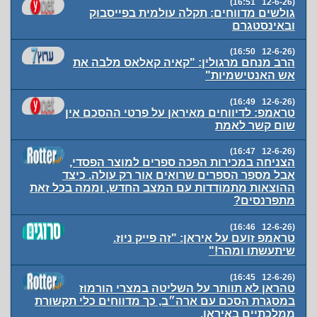
(12-6-26 16:51)
גולשים מדווחים: תקלה עולמית בפייסבוק
ובאינסטגרם
(12-6-26 16:50)
הרב מנחם מרגולין: "קאיה קאלאס מלבה את
אש האנטישמיות"
(12-6-26 16:49)
טראמפ: לדיווחים מאיראן על פרטי ההסכם אין
שום קשר לאמת
(12-6-26 16:47)
הצניחה במכירות הפכה ספרים למוצר הפסדי,
אבל מספר הספרים שרואים אור רק עולה. כיצד
ההוצאות מתמודדות עם המצב החדש, וממה בכל זאת
מתפרנסים?
(12-6-26 16:46)
טראמפ זועם על איראן: "זה פייק ניוז.
שיתעשתו ומהר!"
(12-6-26 16:45)
טהראן לא תוותר על השליטה במצרי הורמוז
במסגרת הסכם עם ארה״ב, כך מדווחים כלי תקשורת
ממלכתיים באיראן.