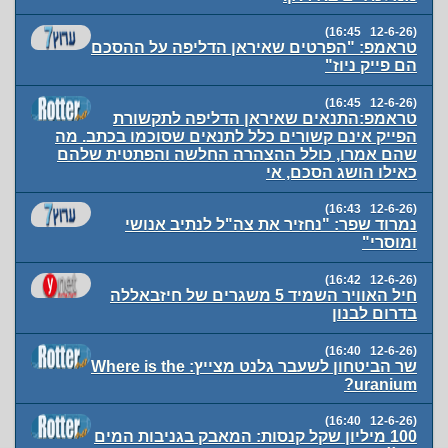
(12-6-26 16:45)
טראמפ: "הפרטים שאיראן הדליפה על ההסכם
הם פייק ניוז"
(12-6-26 16:45)
טראמפ:התנאים שאיראן הדליפה לתקשורת
הפייק אינם קשורים כלל לתנאים שסוכמו בכתב. מה
שהם אמרו, כולל ההצהרה החלשה והפתטית שלהם
כאילו הושג הסכם, אי
(12-6-26 16:43)
נמרוד שפר: "נחזיר את צה"ל לנתיב אנושי
ומוסרי"
(12-6-26 16:42)
חיל האוויר השמיד 5 משגרים של חיזבאללה
בדרום לבנון
(12-6-26 16:40)
שר הביטחון לשעבר גלנט מצייץ: Where is the
uranium?
(12-6-26 16:40)
100 מיליון שקל קנסות: המאבק בגניבות המים