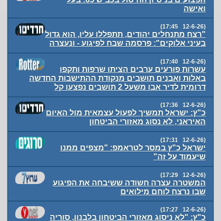
ואישה
(12-6-26 17:45)
"רצח מתנחלים יהודים, תתפללו עליו, הוא גדול
בעיני אלוקים": פרסמה שבח לפיגוע - ונעצרה
(12-6-26 17:40)
עשרות פורעים ערבים הציתו שרפות ותקפו
באלות ואבנים תושבים מנקודת ההתישבות החדשה
דרומית לדיר אבו משעל 2 תושבים נפצעו קל
(12-6-26 17:36)
כ"ץ: ישראל תמשיך לפעול עצמאית מול האיום
האיראני, לא נסוג מאזורי הביטחון
(12-6-26 17:31)
ישראל כ"ץ במסר לטראמפ: "מצפים ממנו
שיעמוד על זה"
(12-6-26 17:29)
המשטרה עצרה חשודה ששיבחה את הפיגוע
שבו נרצח לוחם מילואים
(12-6-26 17:27)
כ"ץ: "לא ניסוג מאזורי הביטחון בלבנון, סוריה