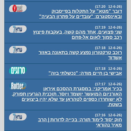
(12-6-26 17:20)
דובר "מטא" על התקלות בפייסבוק
ובאינסטגרם: "עובדים על פתרון הבעיה"
(12-6-26 17:19)
שני פצועים, אחד מהם קשה, בעקבות פיצוץ
רכב סמוך לאום אל-פחם
(12-6-26 17:18)
רוכב טרקטורון נפצע קשה בתאונה באזור
אשדוד
(12-6-26 17:18)
אבישי בן חיים מודה: "נכשלתי בזה"
(12-6-26 17:17)
בכיר אמריקני: במסגרת ההסכם איראן
האורניום המועשר יושמד ויוסר. תוכנית הגרעין תפורק,
לא ישוחררו כספים לטהראן עד שלא יהיו ביצועים
בשטח.
(12-6-26 17:16)
חוק יסוד לימוד תורה: בכייה לדורות | הרב
מאיר נהוראי