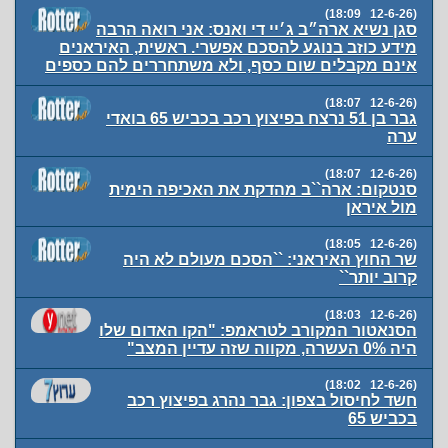
(12-6-26 18:09)
סגן נשיא ארה״ב ג׳יי די ואנס: אני רואה הרבה
מידע כוזב בנוגע להסכם אפשרי. ראשית, האיראנים
אינם מקבלים שום כסף, ולא משתחררים להם כספים
(12-6-26 18:07)
גבר בן 51 נרצח בפיצוץ רכב בכביש 65 בואדי
ערה
(12-6-26 18:07)
סנטקום: ארה``ב מהדקת את האכיפה הימית
מול איראן
(12-6-26 18:05)
שר החוץ האיראני: ``הסכם מעולם לא היה
קרוב יותר``
(12-6-26 18:03)
הסנאטור המקורב לטראמפ: "הקו האדום שלו
היה 0% העשרה, מקווה שזה עדיין המצב"
(12-6-26 18:02)
חשד לחיסול בצפון: גבר נהרג בפיצוץ רכב
בכביש 65