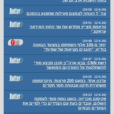
בסוף השבוע או ביום שני
(12-6-26 19:56)
צה``ל הונחה לצמצם פעילות שתפגע בהסכם
(12-6-26 19:51)
טראמפ מצייץ מחדש את שר החוץ האיראני
עראקצ`י
(12-6-26 19:48)
יותר מ-100 אלף השתתפו במצעד הגאווה
בת"א: "חוגגים מציאות של שפיות"
(12-6-26 19:47)
רשת CNN: צבא ארה״ב תכנן מבצע סודי
להשתלטות על האורניום המועשר
(12-6-26 19:25)
עדכון אחד, כמעט 200 פרצות: מיקרוסופט
משחררת תיקון אבטחה חסר תקדים
(12-6-26 19:23)
פקיסטן מכריזה: הושג נוסח סופי לעסקת
השלום. עובדים כעת עם הצדדים כדי לסיים את
הצעדים הבאים