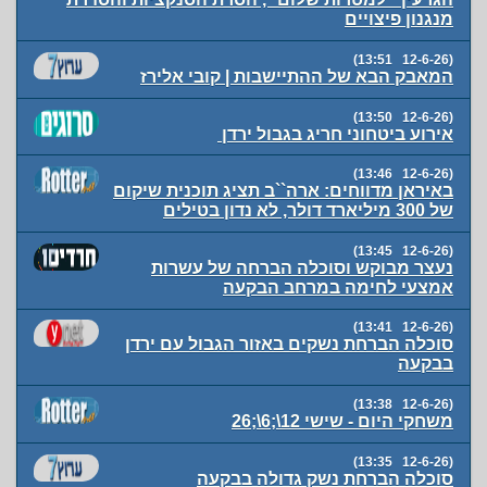
מנגנון פיצויים
(12-6-26 13:51)
המאבק הבא של ההתיישבות | קובי אלירז
(12-6-26 13:50)
אירוע ביטחוני חריג בגבול ירדן
(12-6-26 13:46)
באיראן מדווחים: ארה``ב תציג תוכנית שיקום
של 300 מיליארד דולר, לא נדון בטילים
(12-6-26 13:45)
נעצר מבוקש וסוכלה הברחה של עשרות
אמצעי לחימה במרחב הבקעה
(12-6-26 13:41)
סוכלה הברחת נשקים באזור הגבול עם ירדן
בבקעה
(12-6-26 13:38)
משחקי היום - שישי 12\;6\;26
(12-6-26 13:35)
סוכלה הברחת נשק גדולה בבקעה