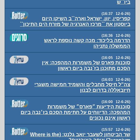
ביו``ש
(12-6-26 16:37)
קפריסין, יוון, ישראל וארה``ב השיקו היום
ביוסטון את ``מרכז האנרגיה של מזרח הים התיכון``
(12-6-26 16:36)
הדרמה בליכוד: מכה קשה נוספת לראש
הממשלה נתניהו
(12-6-26 16:05)
סוכנות פארס של משמרות המהפכה: אין
הסכם מתוכנן בז`נבה ביום ראשון
(12-6-26 16:03)
צה"ל חיסל מחבלים והשמיד חמישה משגרי
חיזבאללה בדרום לבנון
(12-6-26 16:00)
סוכנות הידיעות ״פארס״ של משמרות
המהפכה: הדיווחים על חתימת הסכם בז׳נבה ביום
ראשון אינם נכונים
(12-6-26 15:57)
שר הביטחון לשעבר יואב גלנט: (Where is the