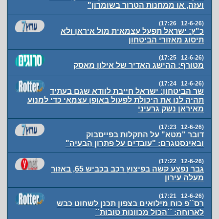
ועזה, או ממחנות הטרור בשומרון"
(12-6-26 17:26)
כ"ץ: ישראל תפעל עצמאית מול איראן ולא
תיסוג מאזורי הביטחון
(12-6-26 17:25)
מטורף: ההישג האדיר של אילון מאסק
(12-6-26 17:24)
שר הביטחון: ישראל חייבת לוודא שגם בעתיד
תהיה לנו את היכולת לפעול באופן עצמאי כדי למנוע
מאיראן נשק גרעיני
(12-6-26 17:23)
דובר "מטא" על התקלות בפייסבוק
ובאינסטגרם: "עובדים על פתרון הבעיה"
(12-6-26 17:22)
גבר נפצע קשה בפיצוץ רכב בכביש 65, באזור
מעלה עירון
(12-6-26 17:21)
רס``פ כוח מילואים בצפון תכנן לשחוט כבש
לארוחה: ``הכול מכוונות טובות``