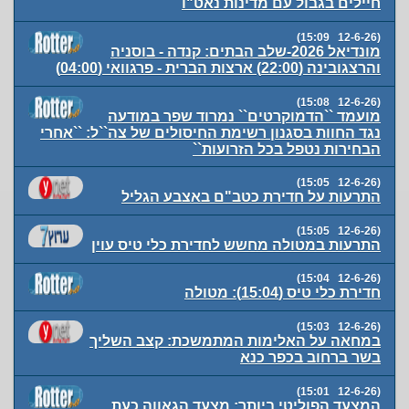
חיילים בגבול עם מדינות נאט"ו
(12-6-26 15:09)
מונדיאל 2026-שלב הבתים: קנדה - בוסניה
והרצגובינה (22:00) ארצות הברית - פרגוואי (04:00)
(12-6-26 15:08)
מועמד ``הדמוקרטים`` נמרוד שפר במודעה
נגד החוות בסגנון רשימת החיסולים של צה``ל: ``אחרי
הבחירות נטפל בכל הזרועות``
(12-6-26 15:05)
התרעות על חדירת כטב"ם באצבע הגליל
(12-6-26 15:05)
התרעות במטולה מחשש לחדירת כלי טיס עוין
(12-6-26 15:04)
חדירת כלי טיס (15:04): מטולה
(12-6-26 15:03)
במחאה על האלימות המתמשכת: קצב השליך
בשר ברחוב בכפר כנא
(12-6-26 15:01)
המצעד הפוליטי ביותר: מצעד הגאווה כעת