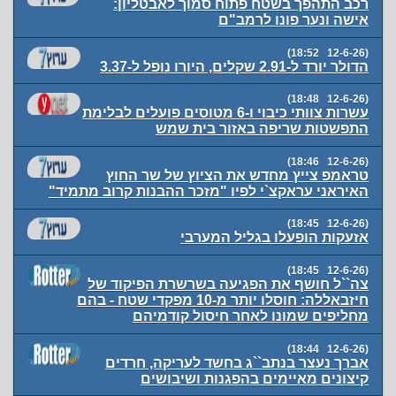
רכב התהפך בשטח פתוח סמוך לאבטליון:
אישה ונער פונו לרמב"ם
(12-6-26 18:52)
הדולר יורד ל-2.91 שקלים, היורו נופל ל-3.37
(12-6-26 18:48)
עשרות צוותי כיבוי ו-6 מטוסים פועלים לבלימת
התפשטות שריפה באזור בית שמש
(12-6-26 18:46)
טראמפ צייץ מחדש את הציוץ של שר החוץ
האיראני עראקצ`י לפיו "מזכר ההבנות קרוב מתמיד"
(12-6-26 18:45)
אזעקות הופעלו בגליל המערבי
(12-6-26 18:45)
צה``ל חושף את הפגיעה בשרשרת הפיקוד של
חיזבאללה: חוסלו יותר מ-10 מפקדי שטח - בהם
מחליפים שמונו לאחר חיסול קודמיהם
(12-6-26 18:44)
אברך נעצר בנתב``ג בחשד לעריקה, חרדים
קיצונים מאיימים בהפגנות ושיבושים