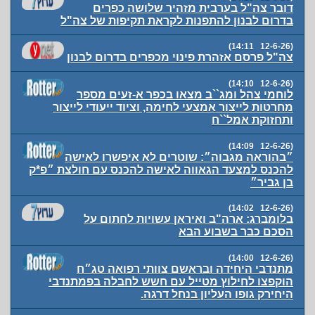
דובר צה"ל בערבית מזהיר שלושה כפרים
בדרום לבנון להתפנות לקראת תקיפות של צה"ל
(12-6-26 14:11)
צה"ל פרסם אזהרת פינוי מכפרים בדרום לבנון
(12-6-26 14:10)
לוחמי צהל ומג``ב מצאו בכפר א-זעים מספר
מחרטות לייצור אמצעי לחימה, וציוד ייעודי לייצור
ותחזוקת אמל``ח
(12-6-26 14:09)
‏״בהוראה מגבוה״: שוטרים לא איפשרו לאישה
להכנס למצעד הגאווה לאישה להכנס עם חולצת ״פ*ק
בן גביר״
(12-6-26 14:02)
בלומברג: ארה"ב ואיראן עשויות לחתום על
הסכם כבר בשבוע הבא
(12-6-26 14:00)
מתנדבי היחידה ובראשם צוותי רפואה טג״ח
הוקפצו לחילוץ מטייל עם חשש לחבלה בפמתנדבי
היחירק גופו העליון בנחל דרגה.