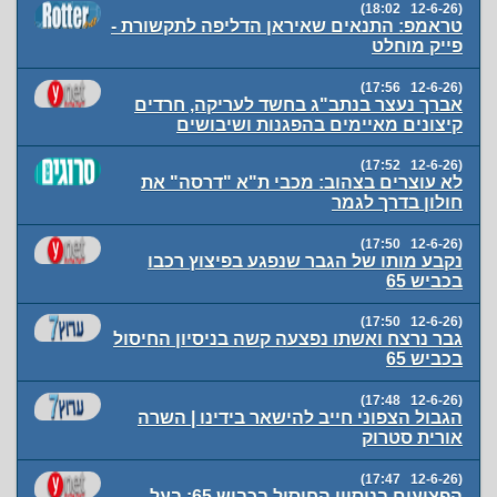
(12-6-26 18:02)
טראמפ: התנאים שאיראן הדליפה לתקשורת -
פייק מוחלט
(12-6-26 17:56)
אברך נעצר בנתב"ג בחשד לעריקה, חרדים
קיצונים מאיימים בהפגנות ושיבושים
(12-6-26 17:52)
לא עוצרים בצהוב: מכבי ת"א "דרסה" את
חולון בדרך לגמר
(12-6-26 17:50)
נקבע מותו של הגבר שנפגע בפיצוץ רכבו
בכביש 65
(12-6-26 17:50)
גבר נרצח ואשתו נפצעה קשה בניסיון החיסול
בכביש 65
(12-6-26 17:48)
הגבול הצפוני חייב להישאר בידינו | השרה
אורית סטרוק
(12-6-26 17:47)
הפצועים בניסיון החיסול בכביש 65: בעל