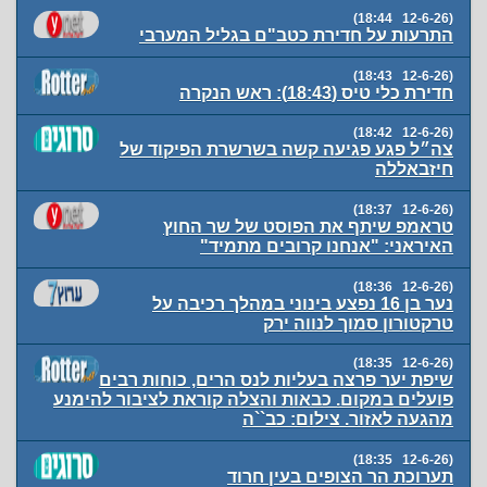
(12-6-26 18:44)
התרעות על חדירת כטב"ם בגליל המערבי
(12-6-26 18:43)
חדירת כלי טיס (18:43): ראש הנקרה
(12-6-26 18:42)
צה״ל פגע פגיעה קשה בשרשרת הפיקוד של
חיזבאללה
(12-6-26 18:37)
טראמפ שיתף את הפוסט של שר החוץ
האיראני: "אנחנו קרובים מתמיד"
(12-6-26 18:36)
נער בן 16 נפצע בינוני במהלך רכיבה על
טרקטורון סמוך לנווה ירק
(12-6-26 18:35)
שיפת יער פרצה בעליות לנס הרים, כוחות רבים
פועלים במקום. כבאות והצלה קוראת לציבור להימנע
מהגעה לאזור. צילום: כב``ה
(12-6-26 18:35)
תערוכת הר הצופים בעין חרוד