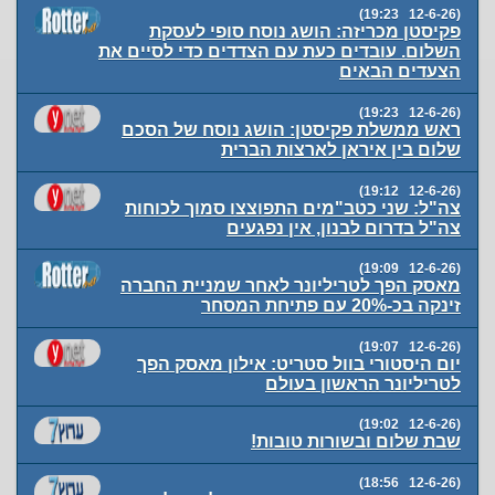
(12-6-26 19:23)
פקיסטן מכריזה: הושג נוסח סופי לעסקת
השלום. עובדים כעת עם הצדדים כדי לסיים את
הצעדים הבאים
(12-6-26 19:23)
ראש ממשלת פקיסטן: הושג נוסח של הסכם
שלום בין איראן לארצות הברית
(12-6-26 19:12)
צה"ל: שני כטב"מים התפוצצו סמוך לכוחות
צה"ל בדרום לבנון, אין נפגעים
(12-6-26 19:09)
מאסק הפך לטריליונר לאחר שמניית החברה
זינקה בכ-20% עם פתיחת המסחר
(12-6-26 19:07)
יום היסטורי בוול סטריט: אילון מאסק הפך
לטריליונר הראשון בעולם
(12-6-26 19:02)
שבת שלום ובשורות טובות!
(12-6-26 18:56)