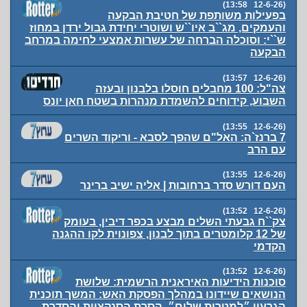
(12-6-26 13:58)
בפעילות משותפת של חטיבת הבקעה
והעמקים, מג``ב איו``ש ושוטרי יחידת גבול ירדן במחוז
ש``י: וסוכלה הברחה של עשרות אמצעי לחימה במרחב
הבקעה
(12-6-26 13:57)
צה"ל: 100 מחבלים חוסלו בלבנון ובעזה
השבוע, קידוחים להשמדת מנהרות בשטח חאן יונס
(12-6-26 13:55)
7 ברנז`ה: האל"ם שהפך לסבא - וריקוד השרים
עם הרב
(12-6-26 13:55)
העם דורש סדר ברחובות | אליה ישיב ברינר
(12-6-26 13:52)
צק``ח גבעתי השלים מבצע בכפר דיבין, בעומק
של 12 קלומטרים בתוך לבנון, צפונוית לקו ההגנה
הקדמי
(12-6-26 13:52)
סוכנות הידיעות האיראנית הרשמית: שלושת
הנושאים שיידונו במהלך הפסקת האש: המשך תוכנית
הגרעין ״למטרות שלום״, הסרת הסנקציות והסדרת