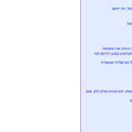
ר, וזה יימשך.
צל
קדמים במכון דוידסון לצד
 כמו שליחי המאפייה
ותו. הוא מנהיג ואדם חזק. שום
.