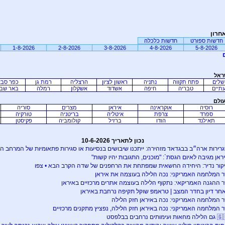
חרון
חדשות ספורט
חדשות כלכלה
1-8-2026
2-8-2026
3-8-2026
4-8-2026
5-8-2026
ראל
שלים
פתח תקווה
נתניה
ראשון לציון
הרצליה
רמת גן
כפר סב
תיים
טבריה
חיפה
אשדוד
אשקלון
רמלה
באר שב
עולם
רוסיה
אוקראינה
איראן
מצרים
סוריה
ספרד
צרפת
איטליה
בריטניה
טורקיה
תאילנד
הודו
ברזיל
קולומביה
פקיסטן
נכון לתאריך 10-6-2026
רירות ארה״ב בבגדאד מזהירה: ייתכנו שיבושים בנסיעות או סגירות פתאומיות של המרחב האו
ראן מגיבה לאיום הגסת`: "מוכנים, התגובות יהיו קשות"
קור נדיר: היחידה החשאית שמפתחת את הרחפנים של שדה הקרב הבא • צפו
 המלחמה האמריקני: נכה הלילה בעוצמה את איראן
 ההגנה האמריקאי: נתקוף הלילה בעוצמה אתרים מרכזיים באיראן
חר דיון בחדר המצב | טראמפ שוקל תקיפה נרחבת באיראן
 המלחמה האמריקני: נכה באיראן חזק הלילה
 המלחמה האמריקני: נכה באיראן חזק הלילה, נפציץ מתקנים מרכזיים
מחאות ועימותים נרחבים בבלפסט