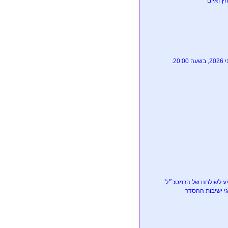
ץ ואיום``
גיע לשולחנו של הרמטכ״ל
גי ישיבות ההסדר