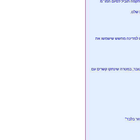
קפה תוביל לסיום המו״מ
שלנו.
יים למדינה מחשש שישמשו את
חשודים בהטרדת ראשי אוניברסיטת מישיגן ואנשי עסקים לאחר ה7 באוקטובר, במטרה שינתקו קשרים עם
ור בלבד"