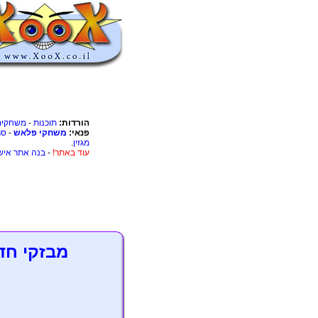
הורדות:
תוכנות
-
משחקים
פנאי:
משחקי פלאש
-
סר
מגזין
.
עוד באתר!
-
בנה אתר איש
מבזקי חד