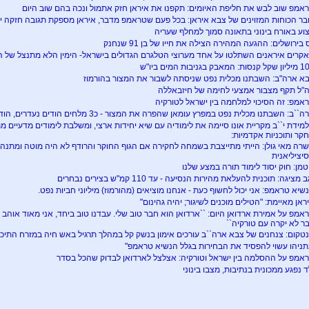
אמפ שוב לבש את חליפת האיומים: תקפנו את איראן חזק אתמול ונכה בהם שוב היום
בר הכוחות המזוינים של צבא איראן: בכל פעם שטראמפ מדבר, איראן מספקת תגובה חזקה יות
וע באורח בינוני בתאונה סמוך למחלף שעריה
 בירושלים: ההגעה המהירה הצילה את חייו של בן 91 שנחנק
קרים איראנים השתלטו על אחד מערוצי הטלגרם הגדולים בישראל- הימין הלא מתנצל של ה
ות: המאבק בגניבות המים ביו"ש
א ארה"ב: השבתנו מכלית נפט שניסתה לשבור את המצור בהורמוז
"ל תקף מצבור אמצעי לחימה של חיזבאללה
אמפ: זה הסיכוי למלחמה בין ישראל לטורקיה
``ב: השבתנו מכלית נפט במפרץ עומאן שהפרה את המצור - כ3 מלחים הודים נעדרים, הודו גינתה את התקיפה
מידת י``ב מקריית אונו סיימה את לימודיה עם שיא יחידות ארצי, ומשלבת לימודים מדעיים מת
קר ותוכניות אקדמיות:
רה מאי גולן: הייתי מתייצבת בשמחה לחקירה אם הגוף החוקר והרודף לא היה מוטה ומתנהל
יציליאנית
טמן: חוק יסוד לימוד תורה במצע שלנו
 מציגה: תוכנית להעלאת מהירות הנסיעה - עד 110 קמ"ש בצירים נבחרים
שיא טראמפ: אני יכול לחשוף כעת - אנחנו מוציאים (מהורמוז) מיליוני חביות נפט.
ראן מאיימת: "הטילים מוכנים לשיגור; יהיה גהינום"
אמפ על אמירת ארדואן היום: ``ארדואן הוא חבר טוב שלי. עבדנו טוב ביחד, אני מאוד אוהב א
ר לא יקרה עם טורקיה``
טקום: צנחנים של צבא ארה``ב עורכים אימון בנשק קל במהלך תרגיל באש חיה במזרח התיכון
תניהו עשוי להפסיד את הבחירות בגלל הנשיא טראמפ"
אמפ על ההסלמה בין ישראל וטורקיה: אצלצל לארדואן לבדוק שהכל בסדר
ד נפגע ממכונית בנתיבות, מצבו בינוני