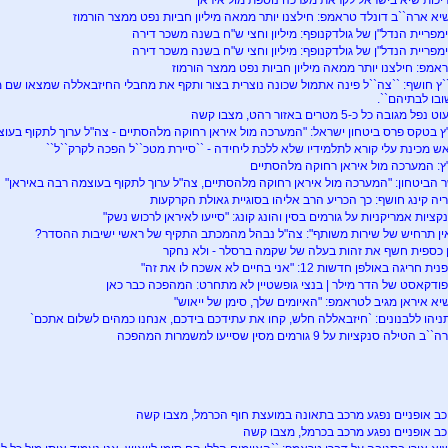
יכות שיא בישראל לקראת מערכה נוספת מול איראן
יא ארה``ב דונלד טראמפ: חילצנו יותר ממאה מיליון חביות נפט ממצר הורמוז
מפריית הנדל"ן של גולדקנופף: מיליון וחצי ש"ח בשנה משכר דירה
מפריית הנדל"ן של גולדקנופף: מיליון וחצי ש"ח בשנה משכר דירה
ראמפ: חילצנו יותר ממאה מיליון חביות נפט ממצר הורמוז
`ץ חושף: ``צה``ל פינה אתמול שכונה נוצרית בצור ותקף את מחבלי החיזבאללה שמצאו שם
ובו לבתיהם``.
 נפל מגובה כל כ-5 מטרים באזור רהט, מצבו קשה
ץ בטקס פרס ביטחון ישראל: "המערכה מול איראן רחוקה מלהסתיים - צה"ל ערוך לתקוף בעו
ש מכינת עלי קורא לתלמידיו שלא ללכת ליחידה - ``סיירת מטכ``ל הפכה לקרק``ל``
ץ: המערכה מול איראן רחוקה מלהסתיים
 הביטחון: "המערכה מול איראן רחוקה מלהסתיים, צה"ל ערוך לתקוף בעוצמה רבה באיראן"
יה קינג חושף: כך הכריע הרב אליהו בסוגיית גאולת הקרקעות
קציות אמריקניות על גורמים בסין והונג קונג: "סייעו לאיראן לרכוש נשק"
ין תרחיש של שירות משותף": צה"ל נבהל מהמכתב התקיף של ראשי ישיבות ההסדר?
 כספית חשף את זהות בעלה של שקמה ברסלר - ולא נחקר
ת חריגה באולפן חדשות 12: "אני בחיים לא אשכח לו את זה"
ודקאסט של הדר מילר | בנצי גופשטיין לא מתחרט: המהפכה כבר כאן
יא איראן מגיב לטראמפ: "האיומים שלך, סימן של ייאוש"
ניהו ללבנונים: `חיזבאללה חלש, קחו את עתידכם בידכם, אנחנו כמהים לשלום אתכם`
`ב הטילה סנקציות על 9 גורמים מסין שסייעו למשמרות המהפכה
כב אופניים נפגע מרכב בתאונה במועצת חוף הכרמל, מצבו קשה
כב אופניים נפגע מרכב בכרמל, מצבו קשה