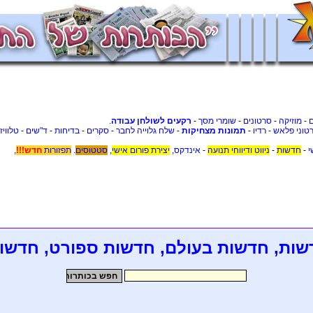
-
מוזיקה
-
סרטונים
-
שומרי מסך
-
רקעים לשולחן עבודה
.
טוני פלאש
-
רדיו
-
תמונות מצחיקות
-
שלח גלוייה לחבר
-
סקרים
-
בדיחות
-
ד"שים
-
טלוויז
י
-
חדשות
-
ניווט ודיווחי תנועה
-
אינדקס
,
יצירת פורום אישי
,
סטטוסים
.
תפזורות
חדש!!!
,
שות, חדשות בעולם, חדשות ספורט, חדשו