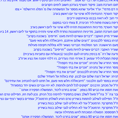
יא אירן בתגובה על דברי טראמפ: ``האיומים הללו הם סימן לייאוש. אנו נעמוד איתן מול כל לח
ום הערכת מצב: פיקוד העורף בעדכון חשוב לימים הקרובים
ה דם מדמי": עו"ד אליעד שרגא מספר על המשפחה שלו מ`הפלג הירושלמי` • צפו
קוד העורף: ההנחיות ללא שינוי עד יום ראשון בערב
רי רגב: לא רואה בבנט ובאיזנקוט יריבים
פה בשטח פתוח ליד הכינרת, 8 צוותי כיבוי במקום
קוד העורף: מדיניות ההתגוננות תהיה ללא שינוי עד ליום ראשון בערב
ום הערכת המצב, מדיניות ההתגוננות נותרת ללא שינוי ותהיה בתוקף עד ליום ראשון, 14 ביוני 2026, בשעה 20:00.
גריר מייק האקבי: "דברים עשויים להיות מעט `חריפים` בשכונה בקרוב"
ניהו במסר ללבנונים: "רוצים שלום איתכם, חיזבאללה חלש מאי פעם"
עם הראשונה: הצי המלכותי הבריטי נשאר ללא צוללות תקיפה פעילות
גריר האקבי: דברים עשויים להיות מעט ״חריפים״ בשכונה בקרוב
דעה של רה``מ בנימין נתניהו לעם הלבנוני (באנגלית עם כתוביות בערבית)
 המכלית ליד עומאן: 3 אזרחי הודו נעדרים, ניו דלהי זימנה את נציג ארה"ב
סר החריג של נתניהו: "זוכרים את בתי הקפה?"
סר החריג של נתניהו: "זוכרים את בתי הקפה?"
סר החריג של נתניהו ללבנונים: "זוכרים את בתי הקפה?"
ניהו: ישראל רוצה שלום עם לבנון. קחו בעלות על העתיד שלכם
ניהו במסר לעם הלבנוני: "חיזבאללה חלש מאי פעם, אל תתנו להם להכתיב את עתידכם"
"ל על מכתב הרבנים: "זקוקים לכל לוחם ולוחמת. לא יהיו גברים ונשים יחד במסגרת"
סמו את כביש 90 בצפון: ``שנים בחרנו ליכוד, הממשלה הפקירה אותנו``
בר צה``ל: צה״ל פועל לשלב נשים בתפקידי לחימה ככל הניתן. נכון לעת הזו, הפיילוט טרם ה
"ל: הפיילוט לשילוב לוחמות בשיריון טרם הגיע לשולחן הרמטכ"ל, עומדים בקשר רציף עם נצי
"ל מתקרנף: הרמטכ"ל עוד לא החליט לגבי שילוב בנות בשיריון
"ל מתקרנף: הרמטכ"ל עוד לא החליט לגבי שילוב בנות בשיריון
 תפספסו: הסגולה המוכחת לזיווג מתחילה עכשיו
סמו את כביש 90 בצפון: "שנים בחרנו ליכוד, הממשלה הפקירה אותנו"