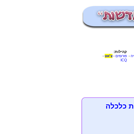
קהילות:
יה
-
פורומים
-
צ'אט
-
ICQ
ת כלכלה