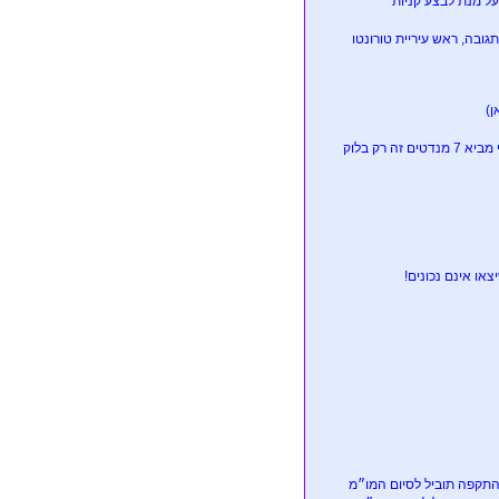
על מנת לבצע קניות
ובה, ראש עיריית טורונטו
ן)
זליכה בשיחה עם פייגלין וגנץ על ריצה משותפת \; ``אין לי בעיה להיות שני ברשימה למרות שאני מביא 7 מנדטים זה רק בלוק
ו אינם נכונים!
התקפה תוביל לסיום המו״מ