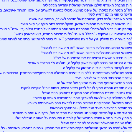
חות הביטחון חילצו אישה יהודיה מהשוק בקלקיליה מתחקיר ראשוני עולה שהיא נכנסה לעיר 
חות המנהל האזרחי חילצו אזרחית ישראלית יהודייה מקלקיליה
ה״ב מנעה את כניסתו של שופט ממוצא סומלי בטענה לקשרים עם ארגון הטרור א-שבאב. בתג
דיעה כי הוא מוזמן להגיע לעיר
צב האופנה שלומי דדון, הומוסקסואל מוצהר לשעבר, התחתן עם אישה
ווח: טראמפ דן בתקיפות נוספות באיראן, נשקל מבצע רחב היקף אך קצר מועד
ור פקיסטני בכיר לאל-חדת`: התרחקנו היום יותר מחתימה על הסכם שלום (בין ארה``ב ואירא
גרו 17 עריקים - `הפלג` מאיים: `עליית מדרגה חמורה, נצא למאבק נחוש`
ני``
יתונאי הסרוג מתנצל על הדיווח השגוי: "זה מה שהוביל לטעות"
יתונאי הסרוג מתנצל על הדיווח השגוי: "זה מה שהוביל לטעות"
ו | היחידה החשאית שמפתחת את הרחפנים של צה"ל
ודייה נכנסה עם רכבה לקניות בשוק קלקיליה, וחולצה ע"י המנהל האזרחי
נסה לקניות: חולצה יהודייה מהשוק של קלקיליה
דעה שנשלחה כעת לשרים: לילה טוב,ישיבת הממשלה מחר מתקיימת כמתוכנן. הפרסומים שיצא
ע לפני הבחירות: מכה קשה לגדעון סער
פר החדש שחושף את שיטת החינוך של הרב אליהו
ועה חשודה זוהתה סמוך לגבול לבנון באזור זרעית, כוחות צה"ל הוקפצו למקום
כת נתניהו: ישיבת הממשלה מחר תתקיים כמתוכנן בנוף הגליל
לג הירושלמי קורא "לצאת למאבק" מחר: "המשטרה חצתה קו אדום"
יכות בישראל: האמריקנים מפזרים רמזים לקראת מכה משמעותית באיראן
ר מועצה בהרצליה תועד גונב תפילין - והסתבך בגרסאות
ר נגד נשיא קולומביה: "קומוניסט שהרס את המדינה שלו, תכף הוא יהיה היסטוריה"
 החוץ סער: הנשיא היוצא המביש של קולומביה הוא כתם על האומה הגדולה שלו
טלה ישיבת הממשלה שתוכננה למחר בנוף הגליל
ב אל-ג׳זירה בטהראן: המשלחת הקטארית עזבה את טהראן. גורמים בטהראן מאיימים - כל 