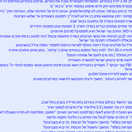
ב אל-ג׳זירה בטהראן: המשלחת הקטארית עזבה את טהראן. גורמים בטהראן מאיימים כל הת
ונגרס מקדמים חוק חדש שיפגע במעמד הרש``פ באו``ם
יד בראיון בצרפת :אנחנו לא קולוניאליסטים, אנחנו חיים על האדמה שלנו, האדמה התנ``כית 
סיוס: ייתכן שהמשא ומתן בין איראן לארה״ב יתמוטט בשעתיים עד שלוש הקרובות
רה פצועים באורח קל בתאונה בבאר שבע
 צפויים עומסים כבדים במרכז הארץ: 3 הופעות ענק והפגנות החרדים
אל הגיע לפסטיבל סרטים אירוטיים
ווח: לבנון הנחתה את אנשי הביטחון בשדה התעופה ובנמל הימי למנוע כניסת סיבים אופט
באללה להפעלת רחפנים נגד ישראל.
"ל טל פוליטיס קיבל דרגות האלוף לקראת כניסתו לתפקיד נספח צה"ל בוושינגטון
דולר: למה בעלי עסקים בטוחים שהם ב`קדמה`, בזמן שהם נוסעים אחורה
ייק מוחלט" | מה גרם לזעם של שמחה רוטמן?
ושה פרסי ביטחון ישראל לתעשייה האווירית
ה FBI עצר הבוקר 7 
ראל
ב חשש לחדירת מחבל מלבנון
ד לאירוע ביטחוני : תושבי זרעית התבקשו להישאר במרחבים מוגנים
צר החשוד בצילום צעירה בעירום בתא מדידה בקניון בתל אביב
י דין נגד חמאס | 3.3 מיליארד ש"ח פיצויים לנפגעי טרור
ש הוועדה לביטחון לאומי בפרלמנט האיראני מאיים: "הפעם, המלחמה לא תהיה מוגבלת לאז
``מ נתניהו שוקל לבטל את המיזוג בין הליכוד ותקווה חדשה
קוראת בקלפי": מהשבי והשכול אל הכנסת. זה יביא מצביעים?
קוראת בקלפי": מהשבי והשכול אל הכנסת. זה יביא מצביעים?