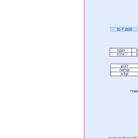
31-7-2026
א
רעננה
ע
אילת
לבנון
קוריאה
קנדה
וירי