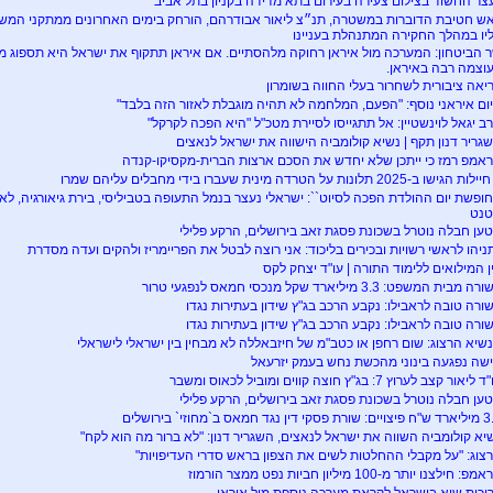
צר החשוד בצילום צעירה בעירום בתא מדידה בקניון בתל אביב
ש חטיבת הדוברות במשטרה, תנ״צ ליאור אבודרהם, הורחק בימים האחרונים ממתקני המ
יו במהלך החקירה המתנהלת בעניינו
 הביטחון: המערכה מול איראן רחוקה מלהסתיים. אם איראן תתקוף את ישראל היא תספוג מ
וצמה רבה באיראן.
יאה ציבורית לשחרור בעלי החווה בשומרון
ום איראני נוסף: "הפעם, המלחמה לא תהיה מוגבלת לאזור הזה בלבד"
ב יגאל לוינשטיין: אל תתגייסו לסיירת מטכ"ל "היא הפכה לקרקל"
גריר דנון תקף | נשיא קולומביה הישווה את ישראל לנאצים
אמפ רמז כי ייתכן שלא יחדש את הסכם ארצות הברית-מקסיקו-קנדה
חופשת יום ההולדת הפכה לסיוט``: ישראלי נעצר בנמל התעופה בטביליסי, בירת גיאורגיה, לאח
נט
ען חבלה נוטרל בשכונת פסגת זאב בירושלים, הרקע פלילי
ניהו לראשי רשויות ובכירים בליכוד: אני רוצה לבטל את הפריימריז ולהקים ועדה מסדרת
ן המילואים ללימוד התורה | עו"ד יצחק לקס
 מבית המשפט: 3.3 מיליארד שקל מנכסי חמאס לנפגעי טרור
ורה טובה לראבילו: נקבע הרכב בג"ץ שידון בעתירות נגדו
ורה טובה לראבילו: נקבע הרכב בג"ץ שידון בעתירות נגדו
שיא הרצוג: שום רחפן או כטב"מ של חיזבאללה לא מבחין בין ישראלי לישראלי
שה נפגעה בינוני מהכשת נחש בעמק יזרעאל
ליאור קצב לערוץ 7: בג"ץ חוצה קווים ומוביל לכאוס ומשבר
ען חבלה נוטרל בשכונת פסגת זאב בירושלים, הרקע פלילי
סקי דין נגד חמאס ב`מחוזי` בירושלים
יא קולומביה השווה את ישראל לנאצים, השגריר דנון: "לא ברור מה הוא לקח"
צוג: "על מקבלי ההחלטות לשים את הצפון בראש סדרי העדיפויות"
פ: חילצנו יותר מ-100 מיליון חביות נפט ממצר הורמוז