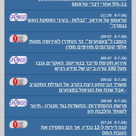
בכ-5% אחרי דברי טראמפ
(8-7-26 11:30)
טראמפ על איראן: ”נבלות - בעיני הפסקת האש
נגמרה”
(8-7-26 09:57)
הוסבו ל"צעצועים": כך הוחדרו לאירופה מאות
אלפי קונדומים מזויפים מסין
(8-7-26 09:47)
אירוע תקיפת סייבר בנאייקס: האקרים גנבו
מעל 100 טרה-בייט של מידע רגיש
(8-7-26 09:42)
משרד הביטחון ניצח בקרב על הגדלת התקציב
- אבל שכח את הטיפול בפצועים
(8-7-26 08:08)
פרשת ההסתדרות: החשדות נגד מנורה - תיווך
לשוחד והלבנת הון
(8-7-26 07:24)
קנה דירות ל-12 נכדיו, אך הם הפסידו את
הטבת המס