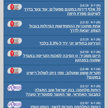
(8-7-26 14:16)
70 אלף דירות במקום מפעלים: עוד צעד בדרך
לשיקום מפרץ חיפה
(8-7-26 13:32)
אחת מתוכניות ההתחדשות הגדולות בגבול
הצפון יוצאת לדרך
(8-7-26 13:15)
הגירעון בחודש יוני ירד ל-3.3% בלבד
(8-7-26 12:50)
היזם מסביר: זו הסיבה לסכנת הקריסה במגדל
שפונה במנהטן
(8-7-26 12:48)
תקרית ששון שאולוב: מתי ניתן לשלול רישיון
במקום?
(8-7-26 12:17)
רוחות מלחמה: בנק ישראל שוב התגלה
כמבוגר האחראי, שר האוצר סמוטריץ’ טעה?
(8-7-26 12:07)
רוחות המלחמה חוזרות לנשב: הנפט קופץ