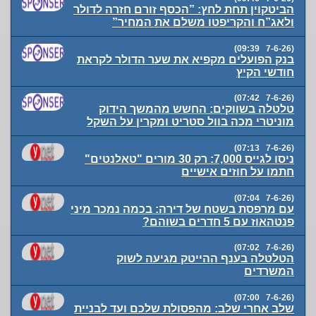
הביטקוין תחת לחץ: ”הכסף זורם חזרה לדולר
ולאג”ח והקריפטו משלם את המחיר”
(7-6-26 09:39)
בנק הפועלים מקפיא את שער הדולר לקראת
חודשי הקיץ
(7-6-26 07:42)
טלטלה בשווקים: החשש מהמשך הידוק
מוניטרי מכה בוול סטריט ומקרין על השקל
(7-6-26 07:13)
ניסו לגייס 7,000: רק 30 מורים "טאלנטים"
חתמו על חוזים אישיים
(7-6-26 07:04)
עם מרפסת בשטח של דירה: בכמה נמכר מיני
פנטהאוז עם 5 חדרים בשוהם?
(7-6-26 07:02)
הטלטלה בענף ההייטק מגיעה לשוק
המשרדים
(7-6-26 07:00)
שלב אחרי שלב: מהפסולת שלכם ועד לבניית