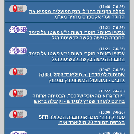
(7-6-26 11:46)
הקלה בקניות בחו"ל: בנק הפועלים מקפיא את
הדולר ועלי אקספרס מחזיר מע"מ
(7-6-26 11:21)
עכשיו באים? חוקרי רשות ני”ע פשטו על סימד;
החברה הגישה בקשה לפשיטת רגל
(7-6-26 11:21)
עכשיו באים? חוקרי רשות ני”ע פשטו על סימד;
החברה הגישה בקשה לפשיטת רגל
(7-6-26 10:47)
שחיתות למהדרין: 5 מיליארד שקל, 5,000
ג`ובים - ומונופול הכשרות רק מתחזק
(7-6-26 10:22)
"יותר גרוע מהאוכל שלכם": הבטיחה ארוחה
בחינם לאוהד שפרץ למגרש - וקיבלה בראש
(7-6-26 10:06)
פטריק דרהי מוכר את חברת הסלולר SFR
בצרפת תמורת 20 מיליארד אירו
(7-6-26 09:46)