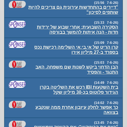
(7-6-26 15:56)
"דיירים בהתחדשות עירונית גם צריכים להיות
שותפים לסיכון"
(7-6-26 15:33)
הסקירה השבועית: אחרי שבוע של ירידות
חדות - הנה איתות להמשך בבורסה
(7-6-26 15:09)
קרן הריט של אי.בי.אי השלימה רכישת נכס
בספרד ב-27 מיליון אירו
(7-6-26 15:03)
הבן הדחוי ביקש לשנות שם משפחה. האב
התנגד - והפסיד
(7-6-26 14:49)
בית השקעות IBI רכש את השליטה בקרן
הגידור פלוטוס בכ-30 מיליון שקל
(7-6-26 14:02)
כך אפשר לחלק עיזבון אחרת ממה שנקבע
בצוואה
(7-6-26 13:45)