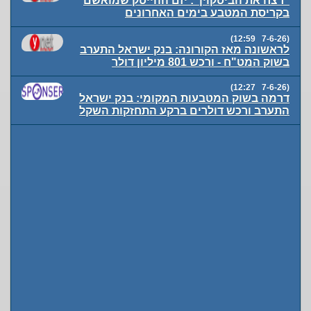
"רצח את הביטקוין": יזם ההייטק שמואשם
בקריסת המטבע בימים האחרונים
(7-6-26 12:59)
לראשונה מאז הקורונה: בנק ישראל התערב
בשוק המט"ח - ורכש 801 מיליון דולר
(7-6-26 12:27)
דרמה בשוק המטבעות המקומי: בנק ישראל
התערב ורכש דולרים ברקע התחזקות השקל