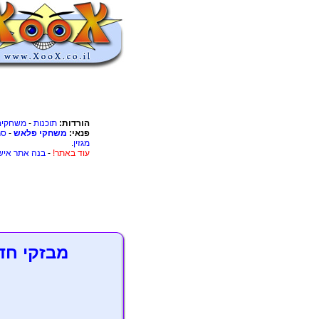
הורדות:
תוכנות
-
משחקים
פנאי:
משחקי פלאש
-
סר
מגזין
.
עוד באתר!
-
בנה אתר איש
מבזקי חד