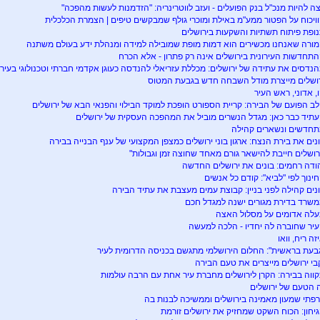
ה להיות מנכ"ל בנק הפועלים - ועזב לווטרינריה: "הזדמנות לעשות מהפכה"
ויכוח על הפטור ממע"מ באילת ומוכרי גולף שמבקשים טיפים | הצמרת הכלכלית
ופת פיתוח תשתיות והשקעות בירושלים
ורה שאנחנו מכשירים הוא דמות מופת שמובילה למידה ומנהלת ידע בעולם משתנה
תחדשות העירונית בירושלים אינה רק פתרון - אלא הכרח
נדסים את עתידה של ירושלים: מכללת עזריאלי להנדסה כעוגן אקדמי חברתי וטכנולוגי בעיר
ושלים מייצרת מודל השבחה חדש בגבעת המטוס
, אדוני, ראש העיר
ב הפועם של הבירה: קריית הספורט הופכת למוקד הבילוי והפנאי הבא של ירושלים
תיד כבר כאן: מגדל הנשרים מוביל את המהפכה העסקית של ירושלים
חדשים ונשארים קהילה
נים את בירת הנצח: ארגון בוני ירושלים כמצפן המקצועי של ענף הבנייה בבירה
רושלים חייבת להישאר גורם מאחד שחוצה זמן וגבולות"
ודה רחמים: בונים את ירושלים החדשה
ינוך לפי "לביא": קודם כל אנשים
נים קהילה לפני בניין: קבוצת עמים מעצבת את עתיד הבירה
שרד בדירת מגורים ישנה למגדל חכם
לה אדומים על מסלול האצה
יר שחוברה לה יחדיו - הלכה למעשה
זה ריח, וואו
בעת בראשית": החלום הירושלמי מתגשם בכניסה הדרומית לעיר
בי ירושלים מייצרים את טעם הבירה
ווה בבירה: הקרן לירושלים מחברת עיר אחת עם הרבה עולמות
 הטעם של ירושלים
פתי שמעון מאמינה בירושלים וממשיכה לבנות בה
יחון: הכוח השקט שמחזיק את ירושלים זורמת