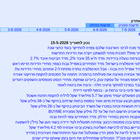
חרון
חדשות ספורט
חדשות כלכלה
3-8-2026
4-8-2026
5-8-2026
6-8-2026
7-8-2026
נכון לתאריך 15-5-2026
ד מכה לכיס: הארנונה שלכם צפויה להתייקר בעוד כחצי שנה
ור מוזל? תוכנית מחיר למשתכן ייקרה את הדירות החדשות
רסה ננעלה בירידות: מדד ת”א 35 איבד 2%, מדד הביטוח איבד 2.7%
וני אינפלציה בישראל: מדד המחירים באפריל גבוה כצפוי; מחירי הדירות הרימו ראש
ד אפריל היה גבוה - אבל האינפלציה נותרה מתחת ל-2 אחוזים; מחירי הדירות עלו
פר אנרגיה מאיצה את פעילותה ברומניה: חתמה על הסכמים להקמת פרויקטי אגירה
אמפ מצהיר על עסקת ענק, בייג’ינג שותקת: מחירי הנפט מטפסים והשווקים רועדים
בד במרכז למחקר גרעיני חלה - וניצח את ביטוח לאומי
שר פינוי-בינוי ברמת גן - בכפוף לפיצוי דיירת
הפועלים יעמיד מימון של 5.7 מיליארד שקל לדליה להקמת תחנת אשכול
קון תבצע עבודות מיזוג אוויר נוספות בחוות שרתים בהיקף של כ-38 מיליון שקל
ית תעשיות זכתה במכרז של משרד הביטחון בהיקף של כ-28 מיליון שקל
אכרט תרשום רווח של עד 70 מיליון שקל ממכירת BUYME
קבות הזינוק במחירי הדלק: מדד המחירים צפוי להיות גבוה
סים ובנין מסכמת רבעון: צמיחה תפעולית לצד ירידה בשווי הוגן של נדל”ן להשקעה
נריישן במו”מ לרכישת השליטה בשיכון ובינוי אנרגיה לפי 4.2 מיליארד שקל
 צריך לדעת על פסק הדין שמטלטל את ענף ההתחדשות העירונית | מדריך
מש קם מנכ"ל: המנהלים שמתחילים את היום בזמן שאתם עדיין ישנים