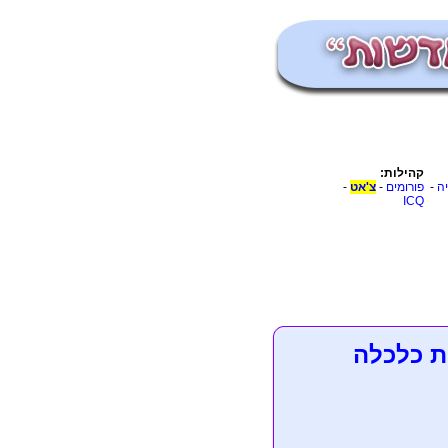
קהילות:
יה
-
פורומים
-
צ'אט
-
ICQ
ת כלכלה