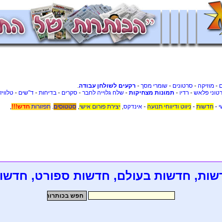
-
מוזיקה
-
סרטונים
-
שומרי מסך
-
רקעים לשולחן עבודה
.
טוני פלאש
-
רדיו
-
תמונות מצחיקות
-
שלח גלוייה לחבר
-
סקרים
-
בדיחות
-
ד"שים
-
טלוויז
י
-
חדשות
-
ניווט ודיווחי תנועה
-
אינדקס
,
יצירת פורום אישי
,
סטטוסים
.
תפזורות
חדש!!!
,
שות, חדשות בעולם, חדשות ספורט, חדשו