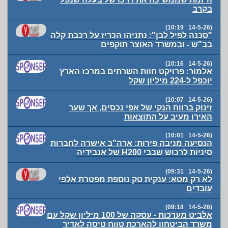
בקרב
(14-5-26 10:19)
"סכנה לפיל לבן": נתניהו הכריז על רכבת קלה
בב"ש - ובמשרד האוצר תוקפים
(14-5-26 10:16)
אלמור: פרויקט חוות השרתים במרכז הארץ
יוכפל ל-224 מיליון שקל
(14-5-26 10:07)
זינוק ברווח הנקי של אפי נכסים, אך שער
האירו מעיב על התוצאות
(14-5-26 10:01)
הנסיעה מניבה פירות: ארה”ב אישרה לחברות
סיניות לרכוש שבבי H200 של אנבידיה
(14-5-26 09:31)
לא רק מטא: ענקית טק נוספת מפטרת אלפי
עובדים
(14-5-26 09:18)
אלביט מערכות - עסקה של 100 מיליון שקל עם
משרד הביטחון להארכת טווח טיסה לאדיר