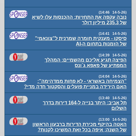
(14-5-26 14:46)
נובה עקפה את התחזיות: ההכנסות עלו לשיא
של 235.3 מיליון דולר
(14-5-26 14:41)
סיסקו - מענקית חומרה שמרנית ל”צונאמי”
של הזמנות בתחום ה-AI
(14-5-26 14:39)
הפיצה תגיע אליכם מהשמיים: המהלך
המפתיע של פאפא ג`ונס
(14-5-26 14:04)
”הצמיחה באשראי - לא פחות ממדהימה”:
האם הירידה במניית פועלים והסקטור חדה מדי?
(14-5-26 13:40)
תל אביב: היתר בנייה ל-164 דירות בדרך
השלום
(14-5-26 13:00)
האטה בהיקף מכירת הדירות ברבעון הראשון
של השנה; איפה בכל זאת המשיכו לקנות?