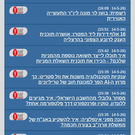
(14-5-26 16:09)
רשמית: בועז לוי מונה ליו"ר התעשייה
האווירית
(14-5-26 15:51)
16 אלף דירות ליד המטרו: אושרה תוכנית
הענק לרובע הצפוני בהרצליה
(14-5-26 15:42)
איך תוכלו לייצר תשואה נוספת מהמניות
שלכם? - הכירו את תוכנית השאלת המניות
(14-5-26 15:39)
ענקיות הטכנולוגיה משנות את וול סטריט: כך
מרוץ ה-AI הפך למכונת חוב של טריליונים
(14-5-26 15:38)
מסחר גלובלי מהחשבון הישראלי: איך מגיעים
ללונדון, טוקיו ופרנקפורט דרך פלטפורמה אחת?
(14-5-26 15:35)
הגנה מפני אינפלציה: איך להשקיע באג"ח של
ממשלת ארה"ב בצורה חכמה?