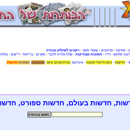
-
מוזיקה
-
סרטונים
-
שומרי מסך
-
רקעים לשולחן עבודה
.
טוני פלאש
-
רדיו
-
תמונות מצחיקות
-
שלח גלוייה לחבר
-
סקרים
-
בדיחות
-
ד"שים
-
טלוויז
י
-
חדשות
-
ניווט ודיווחי תנועה
-
אינדקס
,
יצירת פורום אישי
,
סטטוסים
.
תפזורות
חדש!!!
,
שות, חדשות בעולם, חדשות ספורט, חדשו