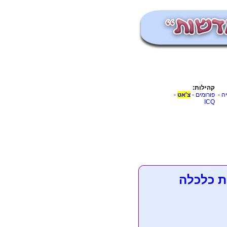
קהילות:
יה
-
פורומים
-
צ'אט
-
ICQ
ת כלכלה