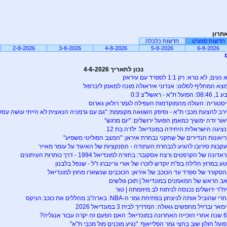
חרון
חדשות ספורט
חדשות כלכלה
2-8-2026
3-8-2026
4-8-2026
5-8-2026
6-8-2026
נכון לתאריך 4-6-2026
נעים, לא נורא: רק 1:1 לספרד עם עיראק
צא המחליף לסלוט: אנדוני איראולה מונה למאמן ליברפול
0: הפועל ת"א - ראשל"צ 0:3
סטוריה: העולה מהמוקדמות העפילה לגמר רולאן גארוס
רב להצעת מכבי ת"א - וסיפק השוואה מקוממת: "גם עם גרמניה הנאצית לא הייתי עושה עסק
אור זדה ימשיך כמאמן הפועל ירושלים: "יום מרגש"
ציגה הישראלית היחידה במונדיאל: ילדה בת 12
יאונות הנדירים של שחקני נבחרת איראן: "המצב הפוליטי משפיע"
קבות סירובו להגיע לנבחרת העתודה - הסנקציות של האיגוד על עומר מאייר
אדונה של הקרפטים ורצח אסקובר: בחזרה למונדיאל 1994 - דרך כותרות העיתונים
ע במרוץ הלילה בפ"ת יוקדש לזכרו של אורי גרינברג ז"ל - שנפל בלבנון
סקורר של ספרד עד הכוכב של איראן: הכוכבים שנשארו מחוץ למונדיאל
ב הראש של המאמנים במונדיאל | תוכן גולשים
ת"ר ירושלים נכנסה לניתוח לב מיוזמתה | טור
י שהוביל אותה לניצחון בפתיחת גמר ה-NBA: בארה"ב מהללים את כוכב הניקס
ימאר וברזיל מחפשים גאולה: המדריך לבית 3 במונדיאל 2026
אל: האם הפעם זה יקרה עבור אנגליה?
ועל חולון שוב בחצי גמר הפלייאוף: "נגיע מוכנים מול מכבי ת"א"