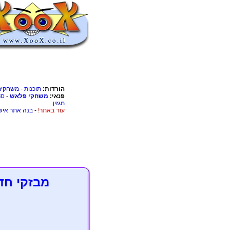
הורדות:
תוכנות
-
משחקים
פנאי:
משחקי פלאש
-
סר
מגזין
.
עוד באתר!
-
בנה אתר איש
מבזקי חד