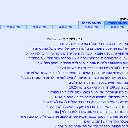
חרון
חדשות ספורט
חדשות כלכלה
2-8-2026
3-8-2026
4-8-2026
5-8-2026
6-8-2026
נכון לתאריך 29-5-2026
פרי ארד כבש בדרבי והעלה את סטיוואה לאירופה
לימה את עסקת הענק: ברצלונה הודיעה על רכישתו של אנתוני גורדון
ד הפתעת ענק: ג`וקוביץ` איבד יתרון של שתי מערכות והודח מרולאן גארוס
חון אחד מאליפות: רמה"ש עלתה ל-1:2 בסדרת גמר הפלייאוף בכדוריד
זוק משמעותי: צ`ינאנו אונואקו חוזר לבני הרצליה וישחק בפלייאוף
ווח: "ז`וזה מוריניו חתם בריאל מדריד בשבוע שעבר"
תוח לשינוי התודעה: הדרך המיוחדת שעשו ארסנל ופ.ס.ז` לגמר הצ`מפיונס
איס אנריקה לקראת גמר הצ`מפיונס: "רוצים להמשיך להיות מהטובים בעולם"
פר ינאי, האיש בעל החלומות | תוכן גולשים
 קריית אתא - נס ציונה 19:24
לימה המיוחדת של ויקטור וומבניאמה "לכבוד חג הקורבן"
ה לא כדורסל": הסערה הגדולה סביב אלופת ה-NBA
יפה | בשיא הסערה: ברק בכר כבר החליט לצאת לשנת שבתון
כום העצום שאדמונד ספרא השקיע בהפועל ת"א | בלעדי
פסד בדרבי - הדבר הכי טוב שקרה למכבי ת"א | טור
ק ממשתתפי הקטטה בגמר הגביע עשויים לעזוב את מכבי ת"א | פרסום ראשון
בלה נולד מחדש | תוכן גולשים
 כל הקופה: הספרס גברו על הת`אנדר וכפו משחק 7