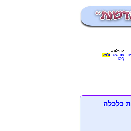
קהילות:
יה
-
פורומים
-
צ'אט
-
ICQ
ת כלכלה