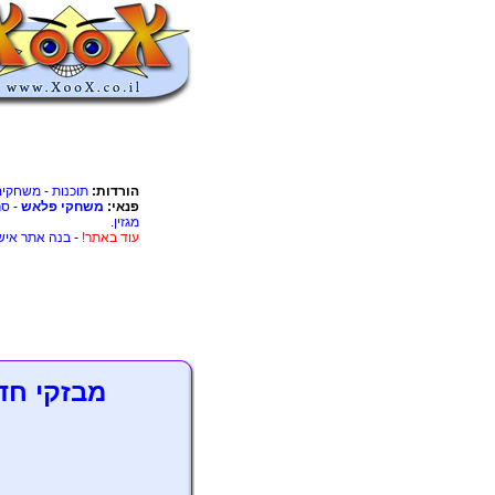
הורדות:
תוכנות
-
משחקים
פנאי:
משחקי פלאש
-
סר
מגזין
.
עוד באתר!
-
בנה אתר איש
מבזקי חד