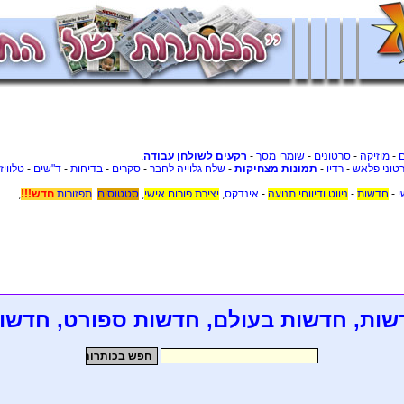
-
מוזיקה
-
סרטונים
-
שומרי מסך
-
רקעים לשולחן עבודה
.
טוני פלאש
-
רדיו
-
תמונות מצחיקות
-
שלח גלוייה לחבר
-
סקרים
-
בדיחות
-
ד"שים
-
טלוויז
י
-
חדשות
-
ניווט ודיווחי תנועה
-
אינדקס
,
יצירת פורום אישי
,
סטטוסים
.
תפזורות
חדש!!!
,
שות, חדשות בעולם, חדשות ספורט, חדשו