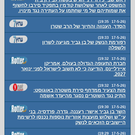
המשפט לאחר ששלושת קודמיו בתפקיד סירבו לחשוף
את שמותיהם של מי שחתמו על העתירה נגד מינויו.
(17-5-26 19:35)
הסדר, הענווה והחיוך של הרב שטרן
(17-5-26 19:33)
רפורמת הנשק של בן גביר מגיעה לשרון
ולשפלה
(17-5-26 19:32)
חברת התעופה הגדולה בעולם, אמריקן
איירליינס, הודיעה כי לא תשוב לישראל לפני ינואר
2027.
(17-5-26 19:32)
מות הצעיר ממדחף סירת משטרה באוגוסט:
התיק נגד השוטרים נסגר מהיעדר אשמה
(17-5-26 19:30)
השר בן גביר אישר: רעננה, גדרה, פרדסיה, בני
עי״ש ושלוש מועצות אזוריות נוספות נכנסו לרשימת
היישובים הזכאים לנשק
(17-5-26 19:29)