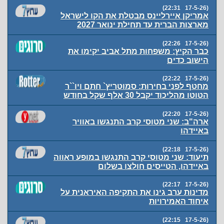
(17-5-26 22:31)
אמריקן איירליינס מבטלת את הקו לישראל
מארצות הברית עד תחילת ינואר 2027
(17-5-26 22:26)
כבר הקיץ: משפחות מתל אביב יקימו את
הישוב כדים
(17-5-26 22:22)
מחטף לפני בחירות: סמוטריץ` חתם ויו``ר
הטוטו מהליכוד יקבל 30 אלף שקל בחודש
(17-5-26 22:20)
ארה"ב: שני מטוסי קרב התנגשו באוויר
באיידהו
(17-5-26 22:18)
תיעוד: שני מטוסי קרב התנגשו במופע ראווה
באיידהו, הטייסים חולצו בשלום
(17-5-26 22:17)
מדינות ערב גינו את התקיפה האיראנית על
איחוד האמירויות
(17-5-26 22:15)