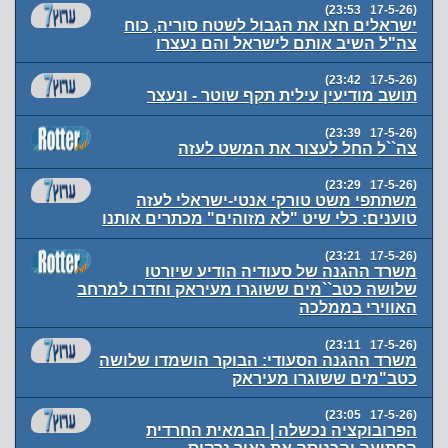
(17-5-26 23:53)
ישראלים חצו את הגבול לשטח סוריה, כוח
צה"ל השיב אותם לישראל והם נעצרו
(17-5-26 23:42)
תושב מודיעין עילית תקף שוטר - ונעצר
(17-5-26 23:39)
צה``ל החל לעצור את המשט לעזה
(17-5-26 23:29)
משתתפי משט טורקי אנטי-ישראלי לעזה
טוענים: כלי שיט "לא מזוהים" מכתרים אותנו
(17-5-26 23:21)
משרד ההגנה של סעודיה הודיע שיורטו
שלושה כטב``מים ששוגרו מעיראק וחדרו למרחב
האווירי בממלכה
(17-5-26 23:11)
משרד ההגנה הסעודי: הבוקר הושמדו שלושה
כטב"מים ששוגרו מעיראק
(17-5-26 23:05)
הפרובוקציה נכשלה | הבמאית החרדית