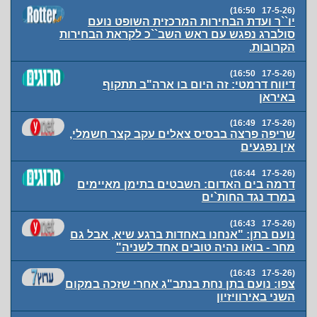
(17-5-26 16:50)
יו``ר ועדת הבחירות המרכזית השופט נועם
סולברג נפגש עם ראש השב``כ לקראת הבחירות
הקרובות.
(17-5-26 16:50)
דיווח דרמטי: זה היום בו ארה"ב תתקוף
באיראן
(17-5-26 16:49)
שריפה פרצה בבסיס צאלים עקב קצר חשמלי,
אין נפגעים
(17-5-26 16:44)
דרמה בים האדום: השבטים בתימן מאיימים
במרד נגד החות`ים
(17-5-26 16:43)
נועם בתן: "אנחנו באחדות ברגע שיא, אבל גם
מחר - בואו נהיה טובים אחד לשניה"
(17-5-26 16:43)
צפו: נועם בתן נחת בנתב"ג אחרי שזכה במקום
השני באירוויזיון