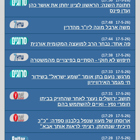
(17-5-26 17:50)
חתונת השנה: הראשון לציון יחתן את אושר כהן
ועדן פינס
(17-5-26 17:48)
משה ארבל מונה ליו"ר מהדרין
(17-5-26 17:44)
פה אחד: נבחר הרב למועצה המקומית אורנית
(17-5-26 17:38)
חיפוש לא חוקי - הסתיים בפיצויים מהמשטרה
(17-5-26 17:33)
מרגש: נועם בתן אומר "שמע ישראל" בשידור
חי מגמר האירוויזיון
(17-5-26 17:31)
תושב ירושלים נעצר לאחר שהחזיק בביתו
חומרי נפץ - ואיים להשתמש בהם
(17-5-26 17:29)
ארוסתו של מעוז שנפל בלבנון ספדה: "כ"כ
חיכיתי שנתחתן, רציתי לראות אותך אבא"
(17-5-26 17:28)