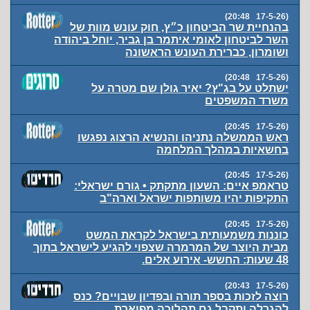
(17-5-26 20:48)
בהנחיית שר הביטחון כ״ץ, חוק עונש מוות של
השר לביטחון לאומי איתמר בן גביר, יוחל ביהודה
ושומרון, כברירת העונש הראשונה
(17-5-26 20:48)
ישתלט על בג"ץ? יאיר גולן שם מטרה על
משרד המשפטים
(17-5-26 20:45)
ראש הממשלה נתניהו והנשיא הרצוג נפגשו
בחשאיות במהלך המלחמה
(17-5-26 20:45)
טראמפ איים: השעון מתקתק • גורם ישראלי:
התקיפות יהיו משותפות ישראל וארה"ב
(17-5-26 20:45)
‏כוננות משמעותית בישראל לקראת המשט
מבית היוצר של המרמרה שצפוי להגיע לישראל בתוך
48 שעות: החשש- אירוע אלים.
(17-5-26 20:43)
רוצה לזכות בספר תורה ובפדיון שבויים? כנס
להגרלה ותקבל גם תהלוכה מפוארת