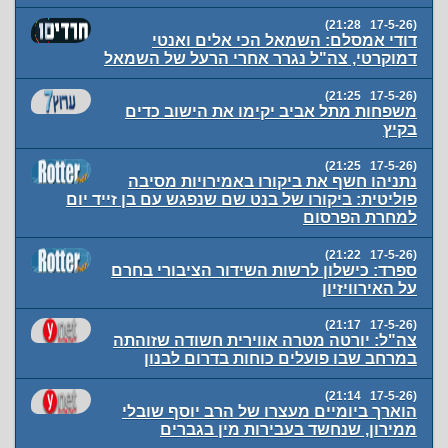
(17-5-26 21:28)
דודי אמסלם: השמאל הכי אלים ואנטי
דמוקרטי, צה"ל נגרר אחרי הרעל של השמאל
(17-5-26 21:25)
משפחות מתל אביב יקימו את הישוב כדים
בקיץ
(17-5-26 21:25)
נתניהו חשף את ביקורו באמירויות מסיבה
פוליטית: ביקורו של בנט שם שנפגש עם בן זייד יום
למחרת הפרסום
(17-5-26 21:22)
ספרד: כישלון לרשות השידור הציבורי בחרם
על האירוויזיון
(17-5-26 21:17)
צה"ל: יורטה מטרה אווירית חשודה שזוהתה
במרחב שבו פועלים כוחות בדרום לבנון
(17-5-26 21:14)
הוארך ביומיים מעצרו של הרב יוסף שובלי
ממירון, שנחשד בעבירות מין בגברים