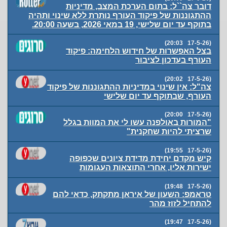
דובר צה``ל: בתום הערכת המצב, מדיניות
ההתגוננות של פיקוד העורף נותרת ללא שינוי ותהיה
בתוקף עד יום שלישי, 19 במאי 2026, בשעה 20:00.
(17-5-26 20:03)
בצל האפשרות של חידוש הלחימה: פיקוד
העורף בעדכון לציבור
(17-5-26 20:02)
צה"ל: אין שינוי במדיניות ההתגוננות של פיקוד
העורף, שבתוקף עד יום שלישי
(17-5-26 20:00)
"המורות באולפנה עשו לי את המוות בגלל
שרציתי להיות שחקנית"
(17-5-26 19:55)
קיש מקדם יחידת מדידת ציונים שכפופה
ישירות אליו, אחרי התוצאות העגומות
(17-5-26 19:48)
טראמפ: השעון של איראן מתקתק, כדאי להם
להתחיל לזוז מהר
(17-5-26 19:47)