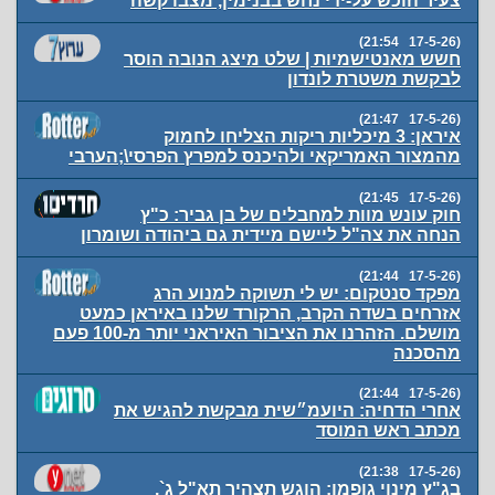
צעיר הוכש על-ידי נחש בבנימין, מצבו קשה
(17-5-26 21:54)
חשש מאנטישמיות | שלט מיצג הנובה הוסר
לבקשת משטרת לונדון
(17-5-26 21:47)
איראן: 3 מיכליות ריקות הצליחו לחמוק
מהמצור האמריקאי ולהיכנס למפרץ הפרסי\;הערבי
(17-5-26 21:45)
חוק עונש מוות למחבלים של בן גביר: כ"ץ
הנחה את צה"ל ליישם מיידית גם ביהודה ושומרון
(17-5-26 21:44)
מפקד סנטקום: יש לי תשוקה למנוע הרג
אזרחים בשדה הקרב, הרקורד שלנו באיראן כמעט
מושלם. הזהרנו את הציבור האיראני יותר מ-100 פעם
מהסכנה
(17-5-26 21:44)
אחרי הדחיה: היועמ״שית מבקשת להגיש את
מכתב ראש המוסד
(17-5-26 21:38)
בג"ץ מינוי גופמן: הוגש תצהיר תא"ל ג`,