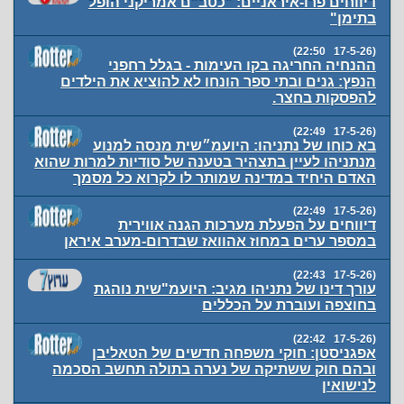
דיווחים פרו-איראניים: "כטב"ם אמריקני הופל
בתימן"
(17-5-26 22:50)
ההנחיה החריגה בקו העימות - בגלל רחפני
הנפץ: גנים ובתי ספר הונחו לא להוציא את הילדים
להפסקות בחצר.
(17-5-26 22:49)
בא כוחו של נתניהו: היועמ״שית מנסה למנוע
מנתניהו לעיין בתצהיר בטענה של סודיות למרות שהוא
האדם היחיד במדינה שמותר לו לקרוא כל מסמך
(17-5-26 22:49)
דיווחים על הפעלת מערכות הגנה אווירית
במספר ערים במחוז אהוואז שבדרום-מערב איראן
(17-5-26 22:43)
עורך דינו של נתניהו מגיב: היועמ"שית נוהגת
בחוצפה ועוברת על הכללים
(17-5-26 22:42)
אפגניסטן: חוקי משפחה חדשים של הטאליבן
ובהם חוק ששתיקה של נערה בתולה תחשב הסכמה
לנישואין