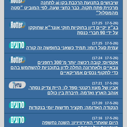
שיבושים בתנועת הרכבת בקו ai לתחנה
מרכזית פתח תקוה. כבר כחצי שעה. לפי המוביט ״סטה
מהמסלול״
(17-5-26 17:25)
בג״ץ יקיים דיון בחוקיות חוקי אונר״א שחוקקו
על ידי 90 חברי כנסת
(17-5-26 17:25)
עמית סגל רומז: תמיד כשאני בחופשה זה קורה
(17-5-26 17:24)
אקסיוס: קובה רכשה יותר מ־300 רחפנים
צבאיים ולאחרונה החלה לדון בתוכניות להשתמש בהם
כדי לתקוף נכסים אמריקאיים
(17-5-26 17:21)
אביו של מעוז רקנטי ספד לו: היית צדיק נסתר,
אוהב הארץ ואדמה, חיברת בין כולם
(17-5-26 17:20)
הנקודה האדומה: תקציר חדשות יומי בנקודות
(17-5-26 17:16)
היום שאחרי האירוויזיון: השנה נחשפה