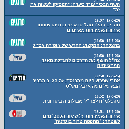
(17-5-26 19:08)
השף הבכיר עורר סערה: "תפסיקו לעשות את
זה"
(17-5-26 19:07)
חוזרים למלחמה? טראמפ ונתניהו שוחחו,
איחוד האמירויות מאיימים
(17-5-26 18:58)
בהצלחה: המקצוע החדש של אופירה אסייג
(17-5-26 18:58)
צה"ל חושף את הדרכים להגדלת מאגר
המתגייסים
(17-5-26 18:58)
אחרי שפרש היום מהכנסת: זה הג`וב הבכיר
הבא של משה ארבל מש"ס
(17-5-26 18:52)
מהפלמ"ח לצה"ל, אבולוציה ביטחונית
(17-5-26 18:51)
איחוד האמירויות על שיגור הכטב"מים
לשטחה: "מתקפת טרור בוגדנית"