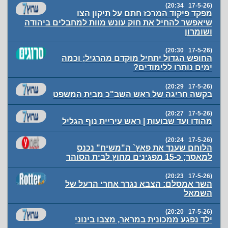
(17-5-26 20:34)
מפקד פיקוד המרכז חתם על תיקון הצו
שיאפשר להחיל את חוק עונש מוות למחבלים ביהודה
ושומרון
(17-5-26 20:30)
החופש הגדול יתחיל מוקדם מהרגיל; וכמה
ימים נותרו ללימודים?
(17-5-26 20:29)
בקשה חריגה של ראש השב"כ מבית המשפט
(17-5-26 20:27)
מהודו ועד שבועות | ראש עיריית נוף הגליל
(17-5-26 20:24)
הלוחם שענד את פאץ` ה"משיח" נכנס
למאסר; כ-15 מפגינים מחוץ לבית הסוהר
(17-5-26 20:23)
השר אמסלם: הצבא נגרר אחרי הרעל של
השמאל
(17-5-26 20:20)
ילד נפגע ממכונית במראר, מצבו בינוני