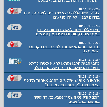
"שנת הלימודים הבאה נמצאת בסכנה"
(17-5-26 18:34)
צה"ל: חיזבאללה ביצע שיגורים לעבר הכוחות
בדרום לבנון, לא היו נפגעים
(17-5-26 18:33)
חיזבאללה ניסה לפגוע בכוחות בלבנון
באמצעות רקטות ורחפנים, אין נפגעים
(17-5-26 18:32)
נתניהו וטראמפ שוחחו, לפני כינוס הקבינט
המצומצם
(17-5-26 18:28)
כתבי הבית הלבן נקראו להגיע לאירוע ״לא
ידוע״ במדשאה הדרומית של הבית הלבן
(17-5-26 18:28)
איראן רומזת שישראל וארה"ב מאחורי תקיפת
האמירויות: "קונספירציה ציונית"
(17-5-26 18:26)
רוכב קורקינט חשמלי נפצע באורח קשה
בתאונה בתל אביב