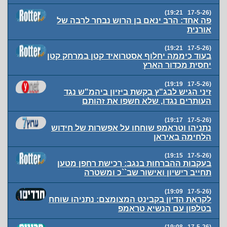
(17-5-26 19:21)
פה אחד: הרב ינאם בן הרוש נבחר לרבה של
אורנית
(17-5-26 19:21)
בעוד כיממה יחלוף אסטרואיד קטן במרחק קטן
יחסית מכדור הארץ
(17-5-26 19:19)
זיני הגיש לבג"ץ בקשת ביזיון ביהמ"ש נגד
העותרים נגדו, שלא חשפו את זהותם
(17-5-26 19:17)
נתניהו וטראמפ שוחחו על אפשרות של חידוש
הלחימה באיראן
(17-5-26 19:15)
בעקבות ההברחות בנגב: רכישת רחפן מטען
תחייב רישיון ואישור שב``כ ומשטרה
(17-5-26 19:09)
לקראת הדיון בקבינט המצומצם: נתניהו שוחח
בטלפון עם הנשיא טראמפ