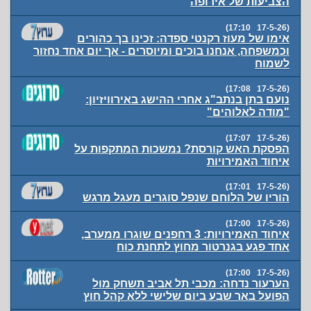
הצביעות של אירופה
(17-5-26 17:10)
אימו של מעוז רקנטי ספדה: זכינו בך כהורים
וכמשפחה, אנחנו בוכים ומיוסרים - אך יום אחד נחזור
לשמוח
(17-5-26 17:08)
נועם בתן בנתב"ג אחרי ההישג באירוויזיון:
"מודה לאלוהים"
(17-5-26 17:07)
הפסקת האש קורסת? נמשכות המתקפות על
איחוד האמירויות
(17-5-26 17:01)
הוריו של הלוחם שנפל סוגרים מעגל מרגש
(17-5-26 17:00)
איחוד האמירויות: 3 רחפנים שוגרו ממערב,
אחד פגע בגנרטור מחוץ לתחנת כוח
(17-5-26 17:00)
הערעור נדחה: מכבי תל אביב תשחק מול
הפועל באר שבע ביום שלישי ללא קהל חוץ