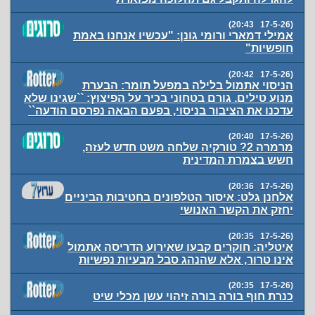
(17-5-26 20:43)
אמילי דמארי ורומי גונן: "עכשיו אנחנו באמת
חופשיות"
(17-5-26 20:42)
הניסוי אתמול בלילה במפעל תומר: הבערת
מנוע טילים. גורם בטחוני בכיר על הפיצוץ: ``שגינו שלא
עדכנו את הציבור בניסוי, בפעם הבאה נפרסם הודעה``
(17-5-26 20:40)
מרמרה 2? טורקיה שלחה משט חדש לעזה,
חשש בצמרת המדינית
(17-5-26 20:36)
אלחנן גלט: איסור הטלפונים בחטיבות הביניים
יחזק את הקשר האנושי
(17-5-26 20:35)
איטליה: חוקרים קבעו שאירוע הדריסה אתמול
אינו טרור, אלא שהנהג סבל מבעיות נפשיות
(17-5-26 20:35)
כנרת חוף בורה בורה זיהוי עשן מכלי שיט