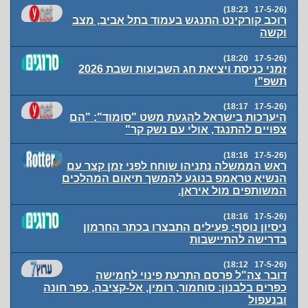
(17-5-26 18:23)
רוכב קורקינט התנגש בעמוד בתל אביב, מצב
וקשה
(17-5-26 18:20)
זמני כניסת ויציאת חג השבועות ושבת 2026
תשפ"ו
(17-5-26 18:17)
היערכות בישראל להגעת משט "סומוד": "הם
צפויים להתנגד, אולי עם נשק קר"
(17-5-26 18:16)
ראש הממשלה נתניהו שוחח לפני זמן קצר עם
הנשיא טראמפ בנוגע להמשך תיאום המהלכים
המשותפים מול איראן.
(17-5-26 18:16)
ניסיון נוסף: פעילים התבצרו בכתר החרמון
בדרישה להתיישבות
(17-5-26 18:12)
דובר צה"ל פרסם התרעת פינוי לחמישה
כפרים בלבנון: סוחמור, רומין, אל-קציבה, כפר חונה
ובנעפול