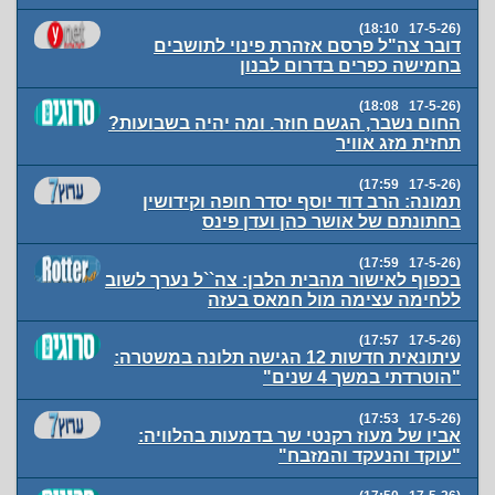
(17-5-26 18:10)
דובר צה"ל פרסם אזהרת פינוי לתושבים
בחמישה כפרים בדרום לבנון
(17-5-26 18:08)
החום נשבר, הגשם חוזר. ומה יהיה בשבועות?
תחזית מזג אוויר
(17-5-26 17:59)
תמונה: הרב דוד יוסף יסדר חופה וקידושין
בחתונתם של אושר כהן ועדן פינס
(17-5-26 17:59)
בכפוף לאישור מהבית הלבן: צה``ל נערך לשוב
ללחימה עצימה מול חמאס בעזה
(17-5-26 17:57)
עיתונאית חדשות 12 הגישה תלונה במשטרה:
"הוטרדתי במשך 4 שנים"
(17-5-26 17:53)
אביו של מעוז רקנטי שר בדמעות בהלוויה:
"עוקד והנעקד והמזבח"