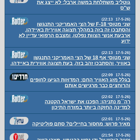
גוטליב משתלחת במשה ארבל: לא ייצג את
ש"ס
(17-5-26 22:13)
שני מטוסי F-18 של הצי האמריקני התנגשו
והסתבכו זה בזה במהלך תצוגה אווירית באיידהו.
ארבעת אנשי הצוות נפלטו, ומצבם הרפואי עדיין לא
ידוע
(17-5-26 22:13)
שני מטוסי אף 18 של הצי האמריקני התנגשו
באוויר, והסתבכו זהב בזה, בעת תצוגה אווירית באיידהו.
(17-5-26 22:09)
בגלל מזג האוויר החם: המדוזות הגיעו לחופים
והרוחצים כבר מרגישים אותם
(17-5-26 22:02)
רה``מ נתניהו: הפכנו את ישראל הקטנה
למדינה החזקה ביותר במזרח התיכון
(17-5-26 22:01)
מאיר פרוש: מחסור בחיילים? סתם פוליטיקה
(17-5-26 21:54)