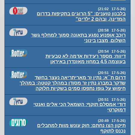
(17-5-26 21:02)
בלבנון טוענים: "5 הרוגים בתקיפות בדרום
המדינה, ובהם 2 ילדים"
(17-5-26 20:58)
רוכב אופנוע נפגע בתאונה סמוך למחלף גשר
השלום, מצבו בינוני
(17-5-26 20:54)
דיווח: מספר רעידות אדמה לא טבעיות
בעוצמה 4.5 במחוז מאזנדרן באיראן
(17-5-26 20:51)
דרום ת``א: נתין זר מאריתריאה נעצר בחשד
שדקר במברג נתין זר מסודן במהלך קטטה; במהלך
חיפוש על גופו נתפסו סמים בשקיות חלוקה
(17-5-26 20:51)
דודי אמסלם תוקף: השמאל הכי אלים ואנטי
דמוקרטי
(17-5-26 20:49)
תיקון הצו נחתם: חוק עונש מוות למחבלים
נכנס לתוקף