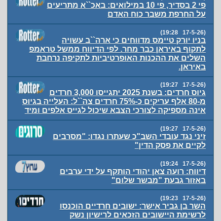
פי 2 בסדיר, פי 10 במילואים: באכ``א מתריעים
על החרפת משבר כוח האדם
(17-5-26 19:28)
בניו יורק טיימס מדווחים כי ארה``ב עשויה
לתקוף באיראן כבר מחר. לפי הדיווח ממשל טראמפ
השלים את ההכנות האופרטיביות לתקיפה נרחבת
באיראן.
(17-5-26 19:27)
גיוס חרדים: בשנת 2025 יתגייסו 3,000 חרדים
מ-80 אלף עריקים כ-75% חרדים צה``ל: העלייה בגיוס
אינה מספיקה לצורכי הצבא שיכול לגייס אלפים ומיד
(17-5-26 19:27)
זיני נגד עובדי השב"כ שעתרו נגדו: "מסרבים
לקיים את פסק הדין"
(17-5-26 19:24)
דיווח: רועה צאן יהודי הותקף על ידי ערבים
באזור גבעת "מבשר שלום"
(17-5-26 19:23)
השר בן גביר אישר: ישובים חרדיים הוכנסו
לרשימת היישובים הזכאים לרישיון נשק