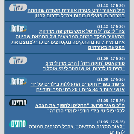
(17-5-26 21:13)
חיל האוויר יירט מטרה אווירית חשודה שזוהתה
במרחב בו פועלים כוחות צה"ל בדרום לבנון
(17-5-26 21:12)
צה``ל: צה``ל חיסל אמש בתקיפה מדויקת
מהאוויר מפקד במטה המבצעים של החמאס שהיווה
איום מיידי. טרם התקיפה ננקטו צעדים כדי לצמצם את
הפגיעה באזרחים
(17-5-26 21:09)
פודקאסט `חוקה רזה` | הרב מדן לימין:
"תפסיקו לדרוס, או שנחזור לימי אוסלו"
(17-5-26 21:06)
צרפת: בפריז חוקרים התעללות בילדים על ידי
אנשי צוות ב-84 גנים ו-20 בתי ספר יסודיים
(17-5-26 21:05)
ח"כ מאיר פרוש: "החליטו להפוך את הצבא
לכלי פוליטי בידי רודפי לומדי התורה"
(17-5-26 21:05)
"לאור הסכנה החדשה": צה"ל בהנחיה חמורה
להורים