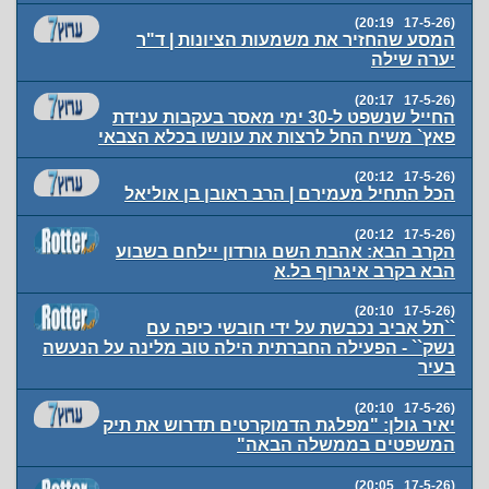
(17-5-26 20:19)
המסע שהחזיר את משמעות הציונות | ד"ר
יערה שילה
(17-5-26 20:17)
החייל שנשפט ל-30 ימי מאסר בעקבות ענידת
פאץ` משיח החל לרצות את עונשו בכלא הצבאי
(17-5-26 20:12)
הכל התחיל מעמירם | הרב ראובן בן אוליאל
(17-5-26 20:12)
הקרב הבא: אהבת השם גורדון יילחם בשבוע
הבא בקרב איגרוף בל.א
(17-5-26 20:10)
``תל אביב נכבשת על ידי חובשי כיפה עם
נשק`` - הפעילה החברתית הילה טוב מלינה על הנעשה
בעיר
(17-5-26 20:10)
יאיר גולן: ‏"מפלגת הדמוקרטים תדרוש את תיק
המשפטים בממשלה הבאה"
(17-5-26 20:05)