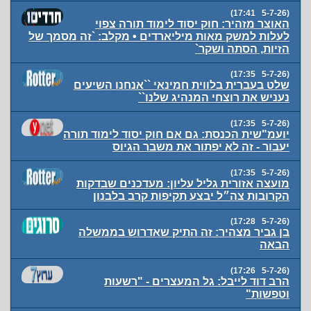
(5-7-26 17:41)
האוצר מזהיר: חוק יסוד לימוד תורה צפוי
לעלות למשק מאות מיליארדים • מקלב: `זה מסמך של
הזיות, הסתה ושקר`
(5-7-26 17:35)
שלט בעברית בלווית חמינאי ``אנחנו השיעים
נעניש את רוצחי המנהיג שלנו``
(5-7-26 17:35)
יועמ"שית הכנסת: גם אם חוק יסוד לימוד תורה
יעבור - זה לא יפתור את משבר הגיוס
(5-7-26 17:35)
מועצה אזורית גליל עליון: מעדכנים שבדקות
הקרובות צה״ל יבצע תקיפות קרב בלבנון
(5-7-26 17:28)
בן גביר מצהיר: זה התיק שאדרוש בממשלה
הבאה
(5-7-26 17:26)
הרב דוד לייבל: גל המעצרים - "רשעות
וטפשות"