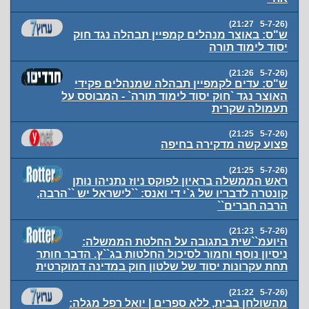
(5-7-26 21:27)
ש"ס: באוצר מנהלים קמפיין תבהלה נגד חוק
יסוד לימוד תורה
(5-7-26 21:26)
ש"ס: עדים לקמפיין תבהלה שמנהלים פקידי
האוצר נגד `חוק יסוד לימוד תורה` - המבוסס על
תעמולה שקרית
(5-7-26 21:25)
פצוע קשה מדקירה בחיפה
(5-7-26 21:25)
ראש הממשלה בראיון לפוקס ניוז נתניהו נותן
קונטרה לדבריו של ג`י די ואנס: ``לישראל יש ``הרבה,
הרבה חברים``
(5-7-26 21:23)
היועמ``שית בתגובה על החלטת הממשלה:
ניסיון נוסף וחמור לסיכול החלטות בג``ץ. הדבר חותר
תחת עקרונות יסוד של שלטון חוק במדינה דמוקרטית
(5-7-26 21:22)
מהשולחן בבית, ללא ספרים | יואל רפל מגלה: