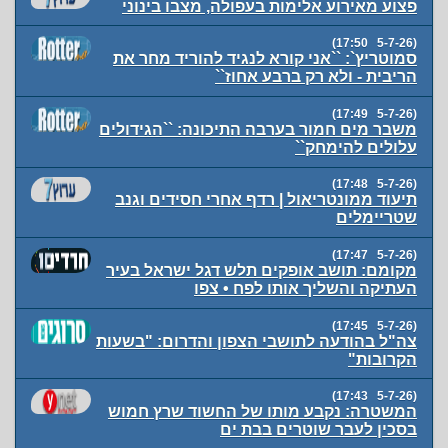
פצוע מאירוע אלימות בעפולה, מצבו בינוני
(5-7-26 17:50)
סמוטריץ`: ``אני קורא לנגיד להוריד מחר את
הריבית - ולא רק ברבע אחוז``
(5-7-26 17:49)
משבר מים חמור בערבה התיכונה: ``הגידולים
עלולים להימחק``
(5-7-26 17:48)
תיעוד ממונטריאול | רדף אחרי חסידים וגנב
שטריימלים
(5-7-26 17:47)
מקומם: תושב אופקים תלש דגל ישראל בעיר
העתיקה והשליך אותו לפח • צפו
(5-7-26 17:45)
צה"ל בהודעה לתושבי הצפון והדרום: "בשעות
הקרובות"
(5-7-26 17:43)
המשטרה: נקבע מותו של החשוד שרץ חמוש
בסכין לעבר שוטרים בבת ים