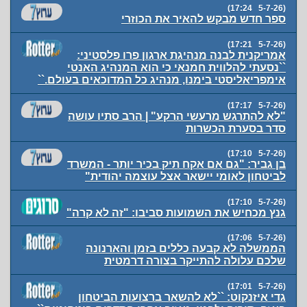
(5-7-26 17:24)
ספר חדש מבקש להאיר את הכוזרי
(5-7-26 17:21)
אמריקנית לבנה מנהיגת ארגון פרו פלסטיני:
``נסעתי להלווית חמנאי כי הוא המנהיג האנטי
אימפריאליסטי בימנו, מנהיג כל המדוכאים בעולם.``
(5-7-26 17:17)
"לא להתרגש מרעשי הרקע" | הרב סתיו עושה
סדר בסערת הכשרות
(5-7-26 17:10)
בן גביר: "גם אם אקח תיק בכיר יותר - המשרד
לביטחון לאומי יישאר אצל עוצמה יהודית"
(5-7-26 17:10)
גנץ מכחיש את השמועות סביבו: "זה לא קרה"
(5-7-26 17:06)
הממשלה לא קבעה כללים בזמן והארנונה
שלכם עלולה להתייקר בצורה דרמטית
(5-7-26 17:01)
גדי איזנקוט: ``לא להשאר ברצועות הביטחון