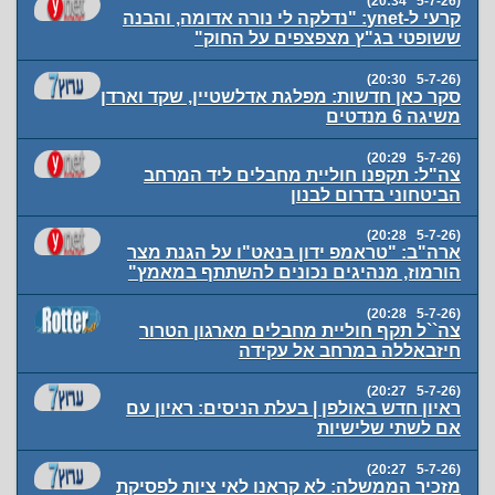
(5-7-26 20:34)
קרעי ל-ynet: "נדלקה לי נורה אדומה, והבנה
ששופטי בג"ץ מצפצפים על החוק"
(5-7-26 20:30)
סקר כאן חדשות: מפלגת אדלשטיין, שקד וארדן
משיגה 6 מנדטים
(5-7-26 20:29)
צה"ל: תקפנו חוליית מחבלים ליד המרחב
הביטחוני בדרום לבנון
(5-7-26 20:28)
ארה"ב: "טראמפ ידון בנאט"ו על הגנת מצר
הורמוז, מנהיגים נכונים להשתתף במאמץ"
(5-7-26 20:28)
צה``ל תקף חוליית מחבלים מארגון הטרור
חיזבאללה במרחב אל עקידה
(5-7-26 20:27)
ראיון חדש באולפן | בעלת הניסים: ראיון עם
אם לשתי שלישיות
(5-7-26 20:27)
מזכיר הממשלה: לא קראנו לאי ציות לפסיקת