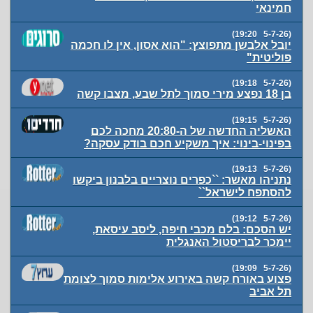
חמינאי
(5-7-26 19:20)
יובל אלבשן מתפוצץ: "הוא אסון, אין לו חכמה
פוליטית"
(5-7-26 19:18)
בן 18 נפצע מירי סמוך לתל שבע, מצבו קשה
(5-7-26 19:15)
האשליה החדשה של ה-20:80 מחכה לכם
בפינוי-בינוי: איך משקיע חכם בודק עסקה?
(5-7-26 19:13)
נתניהו מאשר: ``כפרים נוצריים בלבנון ביקשו
להסתפח לישראל``
(5-7-26 19:12)
יש הסכם: בלם מכבי חיפה, ליסב עיסאת,
יימכר לבריסטול האנגלית
(5-7-26 19:09)
פצוע באורח קשה באירוע אלימות סמוך לצומת
תל אביב