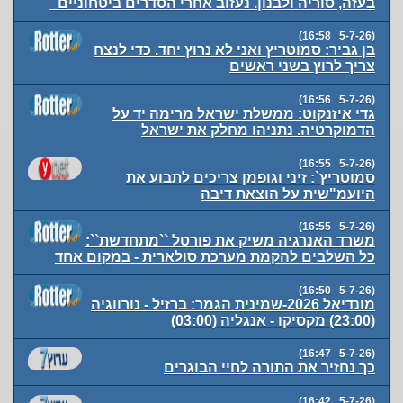
בעזה, סוריה ולבנון. נעזוב אחרי הסדרים ביטחוניים``
(5-7-26 16:58)
בן גביר: סמוטריץ ואני לא נרוץ יחד. כדי לנצח
צריך לרוץ בשני ראשים
(5-7-26 16:56)
גדי איזנקוט: ממשלת ישראל מרימה יד על
הדמוקרטיה. נתניהו מחלק את ישראל
(5-7-26 16:55)
סמוטריץ`: זיני וגופמן צריכים לתבוע את
היועמ"שית על הוצאת דיבה
(5-7-26 16:55)
משרד האנרגיה משיק את פורטל ``מתחדשת``:
כל השלבים להקמת מערכת סולארית - במקום אחד
(5-7-26 16:50)
מונדיאל 2026-שמינית הגמר: ברזיל - נורווגיה
(23:00) מקסיקו - אנגליה (03:00)
(5-7-26 16:47)
כך נחזיר את התורה לחיי הבוגרים
(5-7-26 16:42)