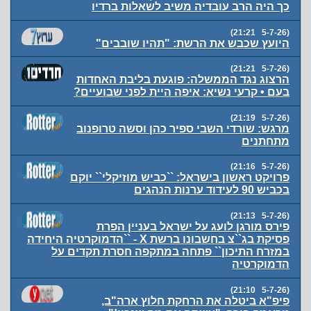
כך היה הרב עובדיה משיב לשאלות ברדיו
(5-7-26 21:21)
היועץ שכבש את הרשת: "תהיו שובבים"
(5-7-26 21:21)
הרצוג נגד הממשלה: פוגעת בליבת האחדות
בעם • קרעי נשיא: איפה היית לפני שבועיים?
(5-7-26 21:19)
מרגש: שורדי השבי ספיר כהן וסשה טרופנוב
מתחתנים
(5-7-26 21:16)
פרויקט ראשון בישראל: ``כביש מוזיקלי`` יוקם
בכביש 90 לעידוד ערנות הנהגים
(5-7-26 21:13)
פירס מורגן לועג על ישראל בעניין הפרת
פסיקת בג``צ בחשבונו ברשת X - ``הדמוקרטיה היחידה
במזרח התיכון`` פתחה במתקפה חסרת תקדים על
הדמוקרטיה
(5-7-26 21:10)
פיפ"א ביטלה את הרחקת חלוץ ארה"ב,