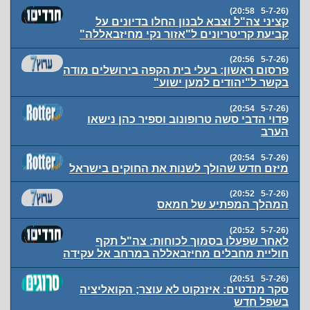
(5-7-26 20:58)
קציני צה"ל וצבא לבנון החלו בדיונים על
קביעת קריטריונים ל"אזור נקי מחיזבאללה"
(5-7-26 20:56)
פרסום ראשון: בעלי בית הקפה בירושלים מודה
בקשר ל"יהודים למען ישוע"
(5-7-26 20:54)
פדוי הדבי סשה טרופונוב וספיר כהן נישאו
הערב
(5-7-26 20:54)
מיזם חדש שהולך לשנות את החוקים בישראל
(5-7-26 20:52)
המהלך המפתיע של חמאס
(5-7-26 20:52)
לאחר שפעלו בסמוך לכוחות: צה"ל תקף
חוליית מחבלים מחיזבאללה במרחב אל עקידה
(5-7-26 20:51)
סקר מנדטים: איזנקוט לא עוצר; הקואליציה
בשפל חדש