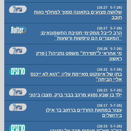
(5-7-26 16:27)
שלושה פצועים בתאונה סמוך למחלף נאות
חובב
(5-7-26 16:27)
הרב לייבל ממקימי חטיבת החשמונאים:
``המעצרים הם טיפשות ורשעות``
(5-7-26 16:26)
מי אחראי ל"תפירת" משפט נתניהו? | פרק
ראשון
(5-7-26 16:22)
בתו של איזנקוט מאיימת עליו: "הוא לא ייכנס
אליי הביתה"
(5-7-26 16:21)
ילד בן שבע נפגע מרכב בבני ברק, מצבו בינוני
(5-7-26 16:17)
עצור במחאת החרדים ברחוב בר אילן
בירושלים
(5-7-26 16:15)
הח"כ מש"ס מנחית מכה על נתניהו