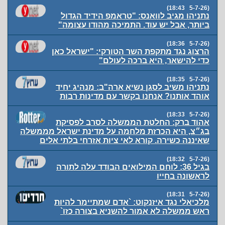
(5-7-26 18:43)
נתניהו מגיב לוואנס: "טראמפ הידיד הגדול
ביותר, אבל יש עוד. התמיכה מהודו עצומה"
(5-7-26 18:36)
הרצוג נגד מתקפת השר הטורקי: "ישראל כאן
כדי להישאר, היא ברכה לעולם"
(5-7-26 18:35)
נתניהו משיב לסגן נשיא ארה"ב: מנהיג יחיד
אוהד אותנו? אנחנו בקשר עם מדינות רבות
(5-7-26 18:33)
אהוד ברק: החלטת הממשלה לסרב לפסיקת
בג״צ, היא הכרזת מלחמה על מדינת ישראל מממשלה
שאיננה כשירה. קורא לאי ציות אזרחי בלתי אלים
(5-7-26 18:32)
בגיל 36: לוחם המילואים הבודד עלה לתורה
לראשונה בחייו
(5-7-26 18:31)
מלכיאלי נגד איזנקוט: `אדם שמתיימר להיות
ראש ממשלה לא אמור להשניא בצורה כזו`