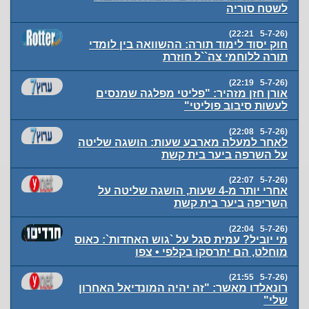
לשטח סוריה
(5-7-26 22:21)
חוק יסוד לימוד תורה: ההשוואה בין לומדי
תורה ללוחמי צה``ל חוזרת
(5-7-26 22:19)
אורן חזן מזהיר: "פליטי מפלגה שמנסים
לעשות סיבוב פוליטי"
(5-7-26 22:08)
לאחר למעלה מארבע שעות: הושגה שליטה
על השרפה ביער בית קשת
(5-7-26 22:07)
אחרי יותר מ-4 שעות, הושגה שליטה על
השריפה ביער בית קשת
(5-7-26 22:04)
מי יוביל? עמית סגל על `גוש האחדות`: כאוס
מוחלט, הם יתרסקו בקלפי • צפו
(5-7-26 21:55)
רונאלדו מאשר: "זה יהיה המונדיאל האחרון
שלי"