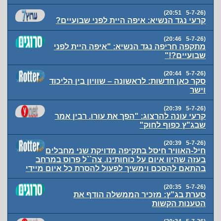
(5-7-26 20:51)
קרעי נגד הנשיא: איפה היית לפני שבועיים?
(5-7-26 20:46)
מתקפה חריפה נגד הנשיא: "איפה היית לפני
שבועיים?!"
(5-7-26 20:44)
סקר כאן חדשות: לראשונה – שוויון בין הליכוד
וישר
(5-7-26 20:39)
קרעי עונה להרצוג: "הפך את עורו. רבין אמר
שבג"ץ כפוף לחוק"
(5-7-26 20:39)
חיל-האוויר חיסל בתקיפה מדויקת שני מחבלים
בעזה שהיוו איום על כוחותינו. צה``ל פרוס במרחב
בהתאם להסכם וימשיך לפעול להסרת כל איום מיידי
(5-7-26 20:35)
סערת בג"ץ: מזכיר הממשלה הודף את
הטענות הקשות