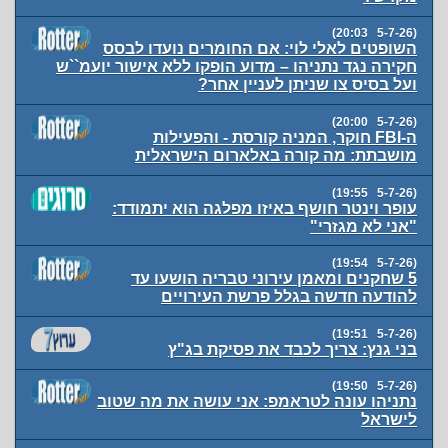
(5-7-26 20:03)
השופטים לאלי לוי: אם החומרים נועדו לבסס
חקירה נגד נתניהו – מדוע הופקו ללא אישור יועמ``ש
ועל בסיס צו שניתן לעניין אחר?
(5-7-26 20:00)
ה-FBI חוקר, המניה קורסת - והפעילות
מושבתת: מה קורה באלארום הישראלית
(5-7-26 19:55)
עופר וינטר חושף באיזו מפלגה הוא יתמודד:
"אני לא מגזרי"
(5-7-26 19:54)
5 שחקנים ומאמן עירוני טבריה הושעו עד
להודעה חדשה בגלל פרשת העירויים
(5-7-26 19:51)
בני גנץ: צריך לכבד את פסיקת בג"ץ
(5-7-26 19:50)
נתניהו עונה לטראמפ: אני עושה את מה שטוב
לישראל