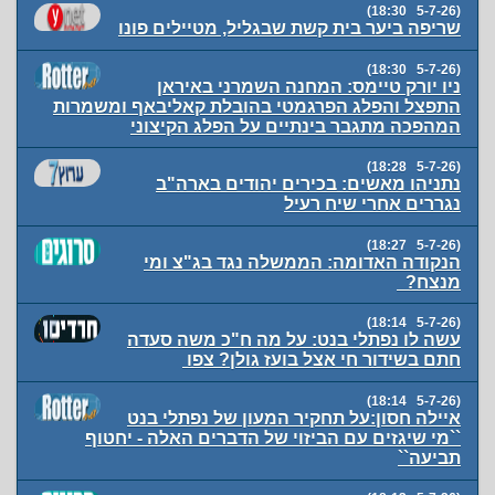
(5-7-26 18:30)
שריפה ביער בית קשת שבגליל, מטיילים פונו
(5-7-26 18:30)
ניו יורק טיימס: המחנה השמרני באיראן
התפצל והפלג הפרגמטי בהובלת קאליבאף ומשמרות
המהפכה מתגבר בינתיים על הפלג הקיצוני
(5-7-26 18:28)
נתניהו מאשים: בכירים יהודים בארה"ב
נגררים אחרי שיח רעיל
(5-7-26 18:27)
הנקודה האדומה: הממשלה נגד בג"צ ומי
מנצח?
(5-7-26 18:14)
עשה לו נפתלי בנט: על מה ח"כ משה סעדה
חתם בשידור חי אצל בועז גולן? צפו
(5-7-26 18:14)
איילה חסון:על תחקיר המעון של נפתלי בנט
``מי שיגזים עם הביזוי של הדברים האלה - יחטוף
תביעה``