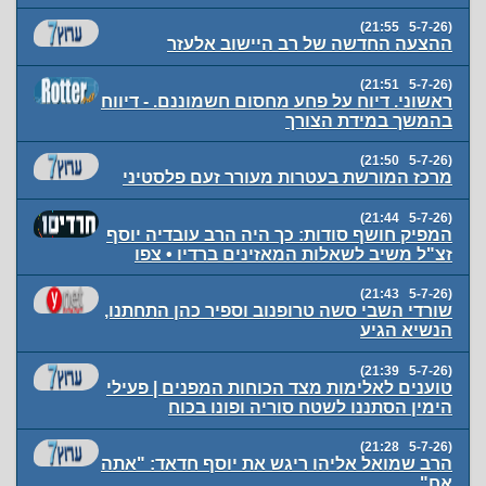
(5-7-26 21:55)
ההצעה החדשה של רב היישוב אלעזר
(5-7-26 21:51)
ראשוני. דיוח על פחע מחסום חשמוננם. - דיווח
בהמשך במידת הצורך
(5-7-26 21:50)
מרכז המורשת בעטרות מעורר זעם פלסטיני
(5-7-26 21:44)
המפיק חושף סודות: כך היה הרב עובדיה יוסף
זצ"ל משיב לשאלות המאזינים ברדיו • צפו
(5-7-26 21:43)
שורדי השבי סשה טרופנוב וספיר כהן התחתנו,
הנשיא הגיע
(5-7-26 21:39)
טוענים לאלימות מצד הכוחות המפנים | פעילי
הימין הסתננו לשטח סוריה ופונו בכוח
(5-7-26 21:28)
הרב שמואל אליהו ריגש את יוסף חדאד: "אתה
אח"