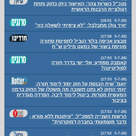
מנכ"ל כשרות צהר: האישור ניתן כחוק ותחת
רגולציית הרבנות הראשית
(5-7-26 18:01)
יאיר גולן מתבלבל: "לא ציפיתי לשאלה כזו"
(5-7-26 17:58)
מבצע אכיפה בלוד הוביל לתפיסת סחורה
מזויפת בשווי של כמעט מיליון ש״ח
(5-7-26 17:53)
קאמבק מפתיע: אלי ישי בדרך חזרה
לפוליטיקה?
(5-7-26 17:53)
יועמ``שית הכנסת על חוק יסוד לימוד תורה:
יוזמי החוק לא נתנו תשובה מה משקלו של החוק ברמה
המעשית מטרות: ביטול לימוד ליבה, הפרדה מגדרית
בציבור
(5-7-26 17:53)
הרשות השנייה למפכ"ל: "עיתונות ללא מורא -
נדבך משמעותי בחברה דמוקרטית"
(5-7-26 17:52)