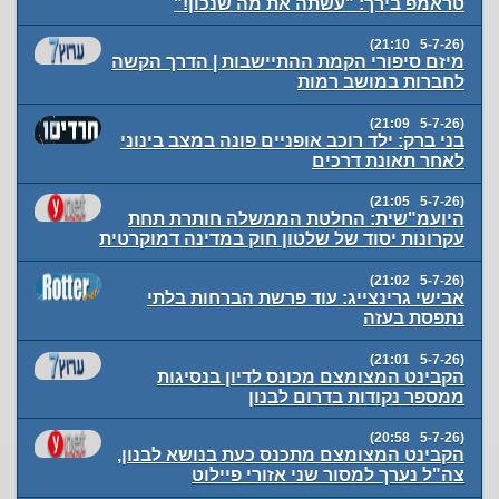
טראמפ בירך: "עשתה את מה שנכון!"
(5-7-26 21:10)
מיזם סיפורי הקמת ההתיישבות | הדרך הקשה
לחברות במושב רמות
(5-7-26 21:09)
בני ברק: ילד רוכב אופניים פונה במצב בינוני
לאחר תאונת דרכים
(5-7-26 21:05)
היועמ"שית: החלטת הממשלה חותרת תחת
עקרונות יסוד של שלטון חוק במדינה דמוקרטית
(5-7-26 21:02)
אבישי גרינצייג: עוד פרשת הברחות בלתי
נתפסת בעזה
(5-7-26 21:01)
הקבינט המצומצם מכונס לדיון בנסיגות
ממספר נקודות בדרום לבנון
(5-7-26 20:58)
הקבינט המצומצם מתכנס כעת בנושא לבנון,
צה"ל נערך למסור שני אזורי פיילוט