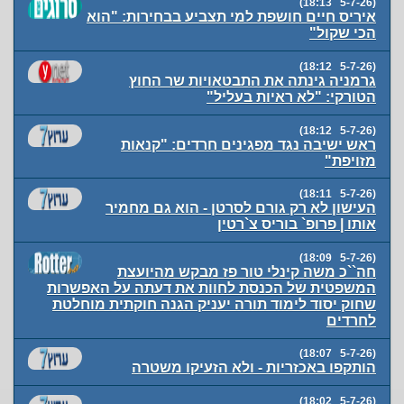
(5-7-26 18:13)
איריס חיים חושפת למי תצביע בבחירות: "הוא
הכי שקול"
(5-7-26 18:12)
גרמניה גינתה את התבטאויות שר החוץ
הטורקי: "לא ראיות בעליל"
(5-7-26 18:12)
ראש ישיבה נגד מפגינים חרדים: "קנאות
מזויפת"
(5-7-26 18:11)
העישון לא רק גורם לסרטן - הוא גם מחמיר
אותו | פרופ` בוריס צ`רטין
(5-7-26 18:09)
חה``כ משה קינלי טור פז מבקש מהיועצת
המשפטית של הכנסת לחוות את דעתה על האפשרות
שחוק יסוד לימוד תורה יעניק הגנה חוקתית מוחלטת
לחרדים
(5-7-26 18:07)
הותקפו באכזריות - ולא הזעיקו משטרה
(5-7-26 18:02)