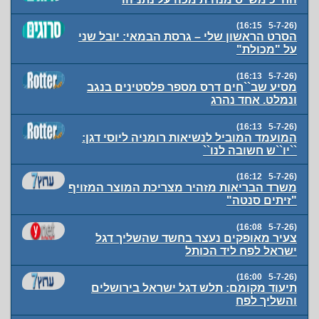
(5-7-26 16:15)
הסרט הראשון שלי – גרסת הבמאי: יובל שני
על "מכולת"
(5-7-26 16:13)
מסיע שב``חים דרס מספר פלסטינים בנגב
ונמלט. אחד נהרג
(5-7-26 16:13)
המועמד המוביל לנשיאות רומניה ליוסי דגן:
``יו``ש חשובה לנו``
(5-7-26 16:12)
משרד הבריאות מזהיר מצריכת המוצר המזויף
"זיתים סנטה"
(5-7-26 16:08)
צעיר מאופקים נעצר בחשד שהשליך דגל
ישראל לפח ליד הכותל
(5-7-26 16:00)
תיעוד מקומם: תלש דגל ישראל בירושלים
והשליך לפח