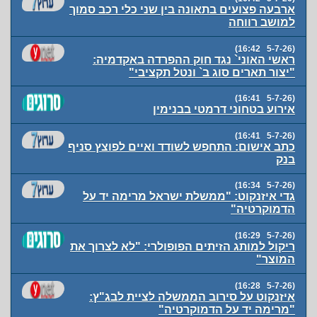
ארבעה פצועים בתאונה בין שני כלי רכב סמוך
למושב רווחה
(5-7-26 16:42)
ראשי האוני` נגד חוק ההפרדה באקדמיה:
"יצור תארים סוג ב` ונטל תקציבי"
(5-7-26 16:41)
אירוע בטחוני דרמטי בבנימין
(5-7-26 16:41)
כתב אישום: התחפש לשודד ואיים לפוצץ סניף
בנק
(5-7-26 16:34)
גדי איזנקוט: "ממשלת ישראל מרימה יד על
הדמוקרטיה"
(5-7-26 16:29)
ריקול למותג הזיתים הפופולרי: "לא לצרוך את
המוצר"
(5-7-26 16:28)
איזנקוט על סירוב הממשלה לציית לבג"ץ:
"מרימה יד על הדמוקרטיה"