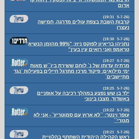
אדום
(5-7-26 19:31)
קרבות השבת בצפת עולים מדרגה, חמישה
נעצרו
(5-7-26 19:30)
נתניהו בריאיון לפוקס ניוז: "99% מהזמן הנשיא
טראמפ ואני רואים עין בעין"
(5-7-26 19:27)
מרתיח עדותו של נ` לוחם ששירת ביו``ש מאות
ימי מילואים: פיקוד מרכז מתרגל חיילים בפעילות `נגד
מתיישבים`
(5-7-26 19:25)
ילד בן שש נפצע במהלך רכיבה על אופניים
באשדוד, מצבו בינוני
(5-7-26 19:22)
עופר וינטר: ``לא ארוץ עם סמוטריץ` - אני לא
מגזרי``
(5-7-26 19:21)
ראש הקהילה היהודית השתתף בהלוויית