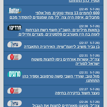
וספיר כהן התחתנו
(5-7-26 22:45)
600 לוחמים 13 צוותי טנקים, מול אלפי
מחבלים. איפה היה צה``ל? מה שמנסים להסתיר מכם
(5-7-26 22:38)
במאות מיליונים: השב"כ חשף רשת הברחות
לעזה בה היו מעורבים פלסטינים, מצרים וחיילים
(5-7-26 22:37)
בן גביר משיב ליועמ"שית: האירוניה התאבדה
(5-7-26 22:31)
צה"ל: עשרות אזרחים ניסו לחצות משטח
ישראל לסוריה
(5-7-26 22:31)
מזל טוב: שורדי השבי סשה טרפונוב וספיר כהן
התחתנו
(5-7-26 22:27)
נעצר חשוד בדקירה בחיפה
(5-7-26 22:26)
צה"ל: מנענו מאזרחים לחצות את הגבול