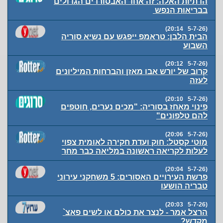
הדתיות האלה: זה אחד האבסורדים הגדולים
בבריאות הנפש
(5-7-26 20:14)
הבית הלבן: טראמפ ייפגש עם נשיא סוריה
השבוע
(5-7-26 20:12)
קרוב של יורש אבו מאזן והברחות המיליונים
לעזה
(5-7-26 20:10)
פינוי מאחז בסוריה: "מכים נערים, חוטפים
להם טלפונים"
(5-7-26 20:06)
מוטי קסטל: חוק ועדת חקירה לאומית צפוי
לעלות לקריאה ראשונה במליאה כבר מחר
(5-7-26 20:04)
פרשת העירויים האסורים: 5 משחקני עירוני
טבריה הושעו
(5-7-26 20:03)
הרצל אמר - לנצר את כולם או לשים פאצ`
מקדש?