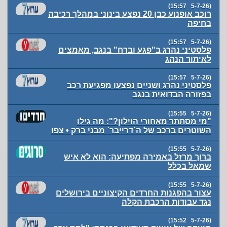
(5-7-26 15:57)
רוכב אופנוע כבן 20 נפצע בינוני במהלך רכיבה
בחיפה
(5-7-26 15:57)
פלסטיני נהרג ב"פגע וברח" בנגב, מאמצים
לאיתור הנהג
(5-7-26 15:57)
פלסטיני נהרג ושניים נפצעו מפגיעת רכב
בפזורה הבדואית בנגב
(5-7-26 15:55)
"מי מסתתר מאחורי הוילון?": מה גילו
השוטרים ברכב של ה`דרייבר` מבני ברק • צפו
(5-7-26 15:55)
ברוך מרזל באמירה מפתיעה: הוא לא איש
שמאל בכלל
(5-7-26 15:55)
עצור בהפגנות החרדים הקיצוניים בירושלים
נגד עבודות הרכבת הקלה
(5-7-26 15:52)