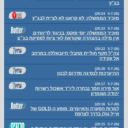
בג"ץ
(5-7-26 20:24)
מזכיר הממשלה: לא קראנו לא לציית לבג"ץ
(5-7-26 20:22)
מזכיר הממשלה יוסי פוקס: בניגוד לדיווחים,
אין מילה בהצהרה שקוראת לאי ציות לפסיקת בג״צ
(5-7-26 20:22)
צה"ל תקף חוליית מחבלי חיזבאללה במרחב
אל עקידה
(5-7-26 20:20)
ההיערכות לנסיגה מדרום לבנון
(5-7-26 20:17)
אור פירון זומר נבחרה ליו"ר אשכול רשויות
יהודה ושומרון
(5-7-26 20:16)
למרות הסערה והאיומים: מופע ה-GOLD של
אייל גולן בדרך לצרפת
(5-7-26 20:15)