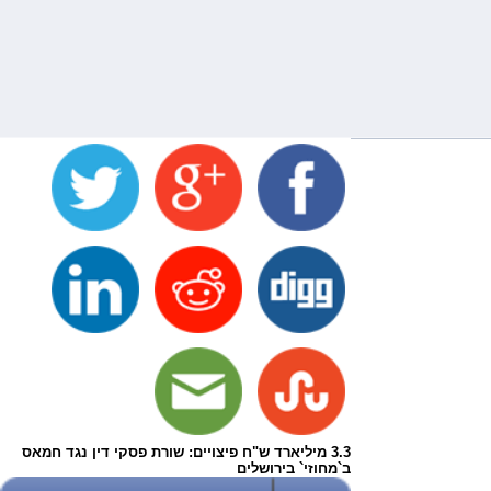
3.3 מיליארד ש"ח פיצויים: שורת פסקי דין נגד חמאס
ב`מחוזי` בירושלים