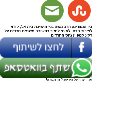
בין המצרים: הרב משה גנץ מישיבת בית אל, קורא
לציבור הדתי לאומי לחזור בתשובה משנאת חרדים על
רקע קמפיין גיוס החרדים
מה דעתך על הידיעה? תן תגובה!