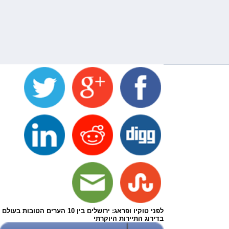
לפני טוקיו ופראג: ירושלים בין 10 הערים הטובות בעולם
בדירוג התיירות היוקרתי