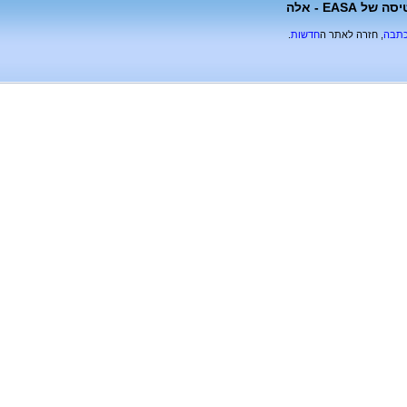
בשורה לנתב``ג: ישראל כבר לא נכללת במסמכי אזהרות הטיסה של EASA - אלה
כתבה
, חזרה לאתר ה
חדשות
.