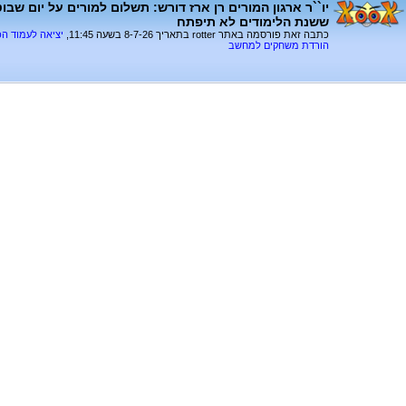
יו``ר ארגון המורים רן ארז דורש: תשלום למורים על יום שב
ששנת הלימודים לא תיפתח
כתבה זאת פורסמה באתר rotter בתאריך 8-7-26 בשעה 11:45,
יציאה לעמוד ה
הורדת משחקים למחשב