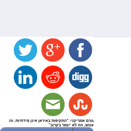
גורם אמריקני: "התקיפות באיראן אינן מידתיות. זה
עונש, וזה לא ייגמר בקרוב"