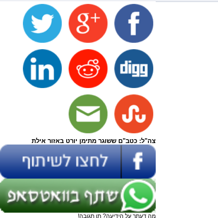
צה"ל: כטב"ם ששוגר מתימן יורט באזור אילת
מה דעתך על הידיעה? תן תגובה!