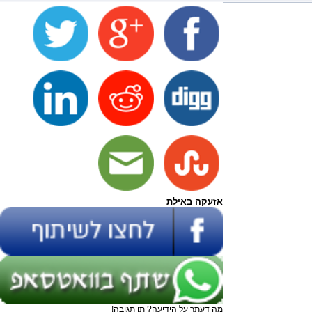
אזעקה באילת
מה דעתך על הידיעה? תן תגובה!