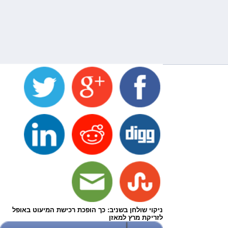
ניקוי שולחן בשניב: כך הופכת רכישת המיעוט באופל
לזריקת מרץ למאזן