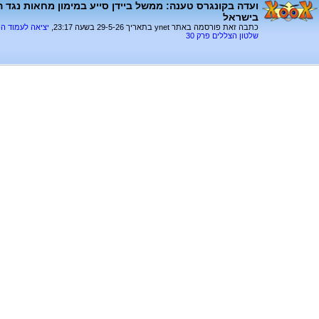
ועדה בקונגרס טענה: ממשל ביידן סייע במימון מחאות נג
בישראל
כתבה זאת פורסמה באתר ynet בתאריך 29-5-26 בשעה 23:17,
יציאה לעמוד ה
שלטון הצללים פרק 30