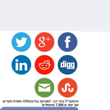
הרמטכ"ל בהר דב: `הפגיעה בחיזבאללה חסרת תקדים
עם יותר מ-7,500 מחוסלים`