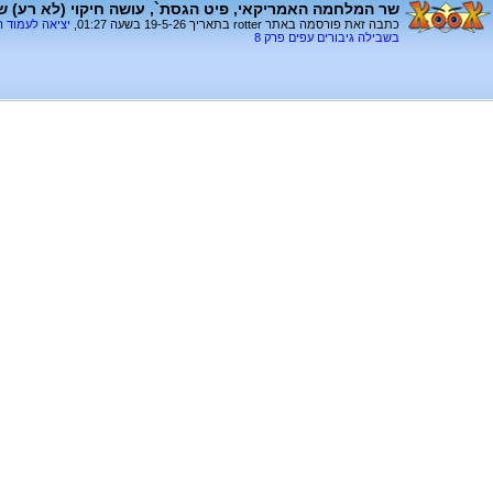
שר המלחמה האמריקאי, פיט הגסת`, עושה חיקוי (לא רע) 
כתבה זאת פורסמה באתר rotter בתאריך 19-5-26 בשעה 01:27,
יציאה לעמוד 
בשבילה גיבורים עפים פרק 8