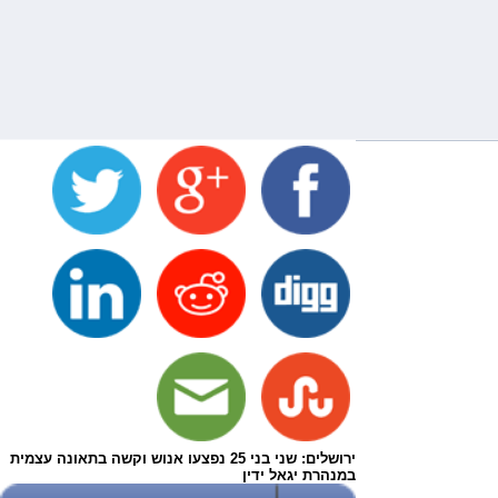
ירושלים: שני בני 25 נפצעו אנוש וקשה בתאונה עצמית
במנהרת יגאל ידין