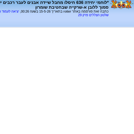
*לוחמי יחידה 636 חיסלו מחבל שיידה אבנים לעבר רכ
סמוך ללובן א-שרקייה שבחטיבת שומרון
כתבה זאת פורסמה באתר rotter בתאריך 15-5-26 בשעה 00:26,
יציאה לעמוד 
שלטון הצללים פרק 29