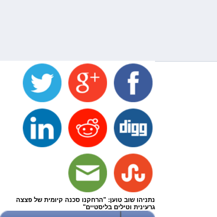
נתניהו שוב טוען: "הרחקנו סכנה קיומית של פצצה
גרעינית וטילים בליסטיים"