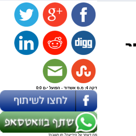
דקה 4: מ.ס אשדוד - הפועל י-ם 0:0
מה דעתך על הידיעה? תן תגובה!