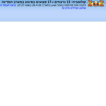
קולומביה: 13 נרצחים ו-17 פצועים בפיגוע במערב המדינה
כתבה זאת פורסמה באתר ynet בתאריך 26-4-26 בשעה 07:27,
יציאה לעמוד ה
שלטון הצללים פרק 32