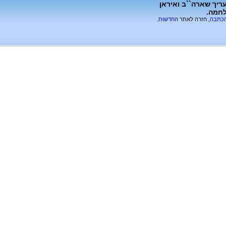
ר בריאיון לחדשות 12 כי הוא מעריך שארה``ב ואיראן
לחמה.
הכתבה
, חזרה לאתר ה
חדשות
.