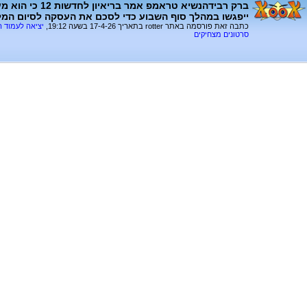
ברק רבידהנשיא טראמפ אמ
ייפגשו במהלך סוף השבוע כדי לסכם את העסקה לסיום המ
כתבה זאת פורסמה באתר rotter בתאריך 17-4-26 בשעה 19:12,
יציאה לעמוד 
סרטונים מצחיקים