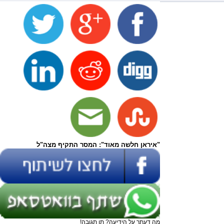
"איראן חלשה מאוד": המסר התקיף מצה"ל
מה דעתך על הידיעה? תן תגובה!