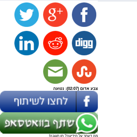
צבע אדום (02:07): נטועה
מה דעתך על הידיעה? תן תגובה!