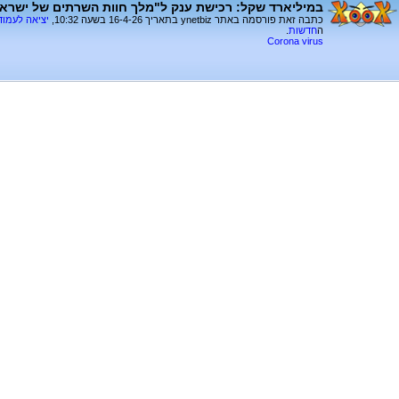
במיליארד שקל: רכישת ענק ל"מלך חוות השרתים של ישרא
כתבה זאת פורסמה באתר ynetbiz בתאריך 16-4-26 בשעה 10:32,
יציאה לעמו
ה
חדשות
.
Corona virus