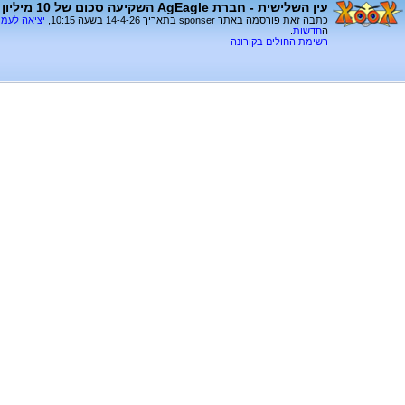
עין השלישית - חברת AgEagle השקיעה סכום של 10 מיליון דולר
כתבה זאת פורסמה באתר sponser בתאריך 14-4-26 בשעה 10:15,
יציאה לעמ
ה
חדשות
.
רשימת החולים בקורונה