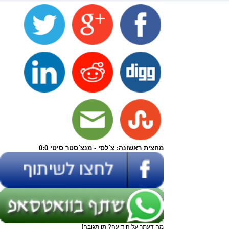
מחצית ראשונה: צ`לסי - מנצ`סטר סיטי 0:0
מה דעתך על הידיעה? תן תגובה!