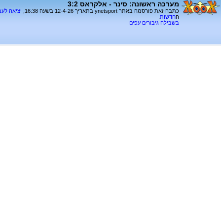
מערכה ראשונה: סינר - אלקראס 3:2
כתבה זאת פורסמה באתר ynetsport בתאריך 12-4-26 בשעה 16:38,
יציאה לע
ה
חדשות
.
בשבילה גיבורים עפים