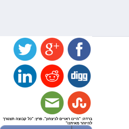
ברדה: "היינו ראויים לניצחון". פרץ: "כל קבוצה תצטרך
להיזהר מאיתנו"