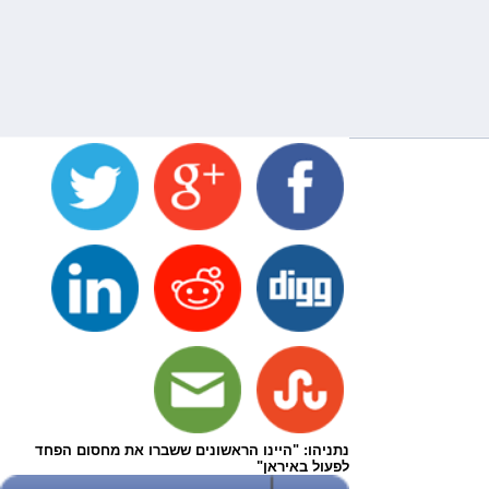
נתניהו: "היינו הראשונים ששברו את מחסום הפחד
לפעול באיראן"