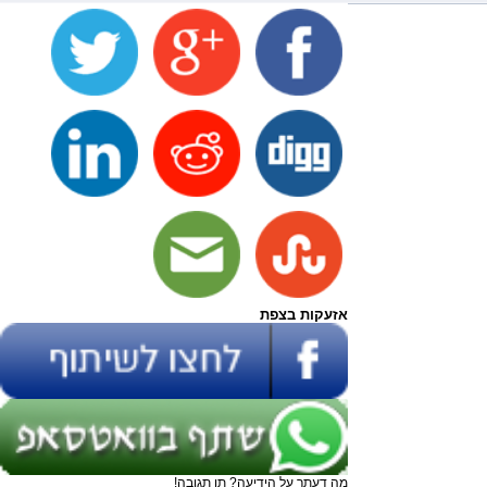
אזעקות בצפת
מה דעתך על הידיעה? תן תגובה!