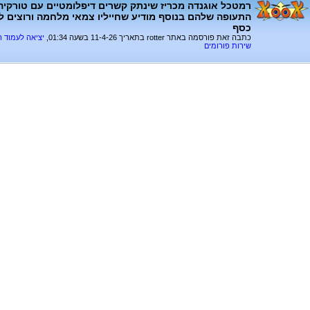
רמטכל אוגנדה מכריז שינתק קשרים דיפלומטיים עם טורקיה
התעופה שלהם בנוסף מודיע שחייליו צמאי מלחמה ורוצים 
כסף
כתבה זאת פורסמה באתר rotter בתאריך 11-4-26 בשעה 01:34,
יציאה לעמוד 
שירות פורומים