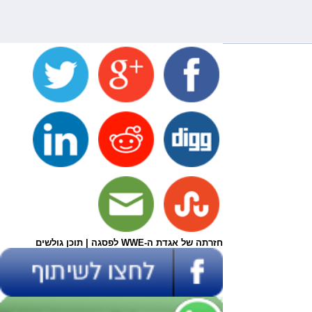
חזרתה של אגדת ה-WWE לפסגה | תוכן גולשים